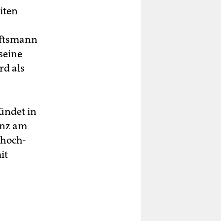
iten
äftsmann
seine
rd als
ündet in
anz am
 hoch­
it