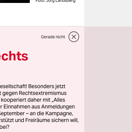
Foto: Jörg Landsberg
erstmal
Gerade nicht
euert, ist
echts
eit
fall.
chen
esellschaft! Besonders jetzt
ken immer
rt gegen Rechtsextremismus
dass
z kooperiert daher mit „Alles
biturstoff
ller Einnahmen aus Anmeldungen
. September – an die Kampagne,
-)volle
rstützt und Freiräume sichern will,
cht
bei?
remen und