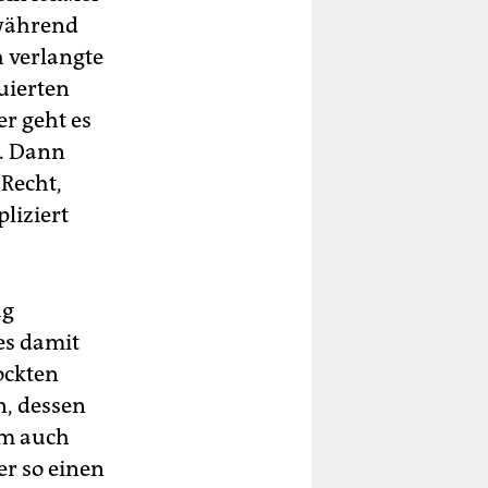
 während
h verlangte
uierten
r geht es
e. Dann
 Recht,
pliziert
ag
es damit
ockten
n, dessen
um auch
er so einen