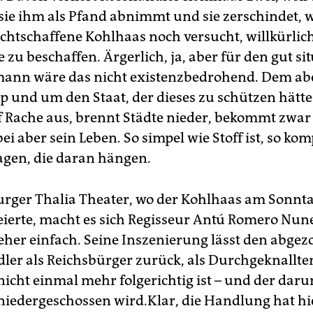
sie ihm als Pfand abnimmt und sie zerschindet,
echtschaffene Kohlhaas noch versucht, willkürlic
u beschaffen. Ärgerlich, ja, aber für den gut sit
ann wäre das nicht existenzbedrohend. Dem abe
p und um den Staat, der dieses zu schützen hätt
uf Rache aus, brennt Städte nieder, bekommt zwar
bei aber sein Leben. So simpel wie Stoff ist, so kom
ragen, die daran hängen.
ger Thalia Theater, wo der Kohlhaas am Sonnt
eierte, macht es sich Regisseur Antú Romero Nun
 eher einfach. Seine Inszenierung lässt den abgez
ler als Reichsbürger zurück, als Durchgeknallte
icht einmal mehr folgerichtig ist – und der dar
 niedergeschossen wird.Klar, die Handlung hat hi