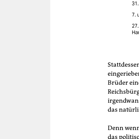
31.
7. 
27.
Ha
Stattdesse
eingeriebe
Brüder ein
Reichsbür
irgendwann
das natürl
Denn wenn 
das politi