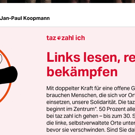
Jan-Paul Koopmann
taz
zahl ich
 es herrschten harte Zeiten da draußen, der soll 

 es den Pferden im Theater geht. Das klingt besch
Links lesen, r
em richtig. Denn dass die Theater in dieser Spielz
ndab den „Michael Kohlhaas“ geben, ist ja kein Zu
bekämpfen
ich völlig zu Recht über die Moralität im politis
Mit doppelter Kraft für eine offene G
 so Zeiten, wo die Rechte immer stärker, die Lin
brauchen Menschen, die sich vor O
und der Staat immer verrückter wird. Und naja, 
einsetzen, unsere Solidarität. Die ta
on Kleists Novelle in Hamburg wie Bremen zum A
beginnt im Zentrum“. 50 Prozent a
bei taz zahl ich gehen – bis zum 30
 wurde und so eine Inszenierung darum (schüler
die linke, selbstverwaltete Orte unte
spricht – das wird den Spielplanmachern auch ni
bevor sie verschwinden. Sind Sie da
sein. Er wird jedenfalls gespielt: In Hamburg, B