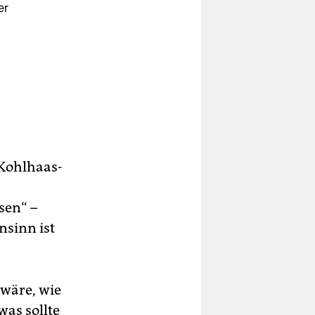
er
 Kohlhaas-
sen“ –
sinn ist
 wäre, wie
was sollte