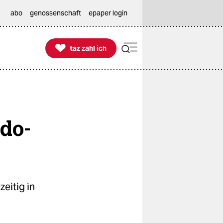
abo
genossenschaft
epaper login

taz zahl ich
taz zahl ich
ado-
eitig in