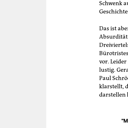
Schwenk au
Geschichte 
Das ist abe
Absurdität
Dreivierte
Bürotristes
vor. Leider
lustig. Ge
Paul Schr
klarstellt
darstellen
"M