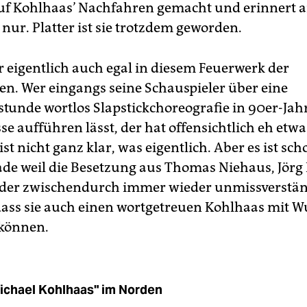
f Kohlhaas’ Nachfahren gemacht und erinnert an
nur. Platter ist sie trotzdem geworden.
r eigentlich auch egal in diesem Feuerwerk der
en. Wer eingangs seine Schauspieler über eine
lstunde wortlos Slapstickchoreografie in 90er-Jah
se aufführen lässt, der hat offensichtlich eh etw
 ist nicht ganz klar, was eigentlich. Aber es ist sch
rade weil die Besetzung aus Thomas Niehaus, Jörg
öder zwischendurch immer wieder unmissverstän
, dass sie auch einen wortgetreuen Kohlhaas mit W
 können.
ichael Kohlhaas" im Norden