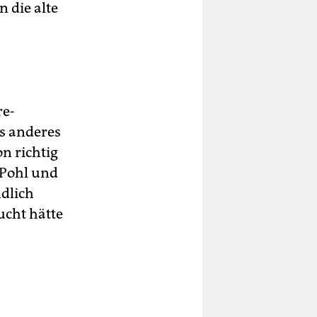
 die alte
re-
as anderes
on richtig
 Pohl und
dlich
ucht hätte