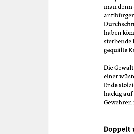
man denn d
antibürger
Durchschni
haben könn
sterbende 
gequälte K
Die Gewalt
einer wüst
Ende stolz
hackig auf
Gewehren 
Doppelt 