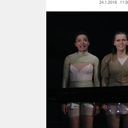
berlin
24.1.2018
11:3
nord
wahrheit
verlag
verlag
veranstaltungen
shop
fragen & hilfe
unterstützen
abo
genossenschaft