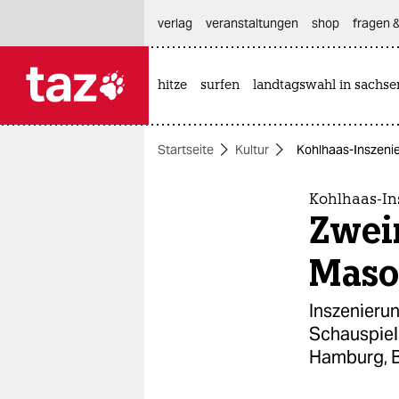
hautnavigation anspringen
hauptinhalt anspringen
footer anspringen
verlag
veranstaltungen
shop
fragen &
hitze
surfen
landtagswahl in sachse

taz zahl ich
taz zahl ich
Startseite
Kultur
Kohlhaas-Inszenie
themen
politik
Kohlhaas-In
Zwei
öko
Maso
gesellschaft
Inszenieru
kultur
Schauspielh
Hamburg, 
sport