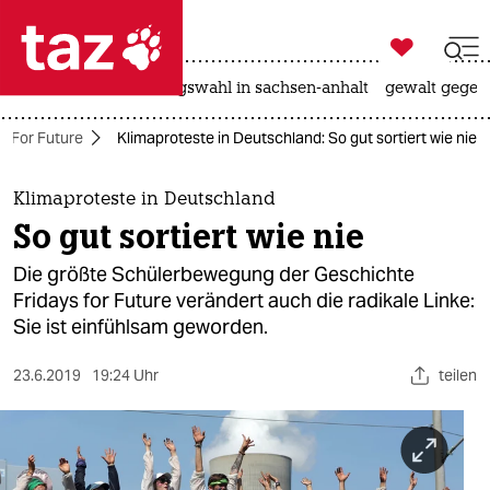

taz zahl ich
hitze
surfen
landtagswahl in sachsen-anhalt
gewalt gegen

taz zahl ich
s For Future
Klimaproteste in Deutschland: So gut sortiert wie nie
taz zahl ich
themen
Klimaproteste in Deutschland
So gut sortiert wie nie
politik
Die größte Schülerbewegung der Geschichte
öko
Fridays for Future verändert auch die radikale Linke:
Sie ist einfühlsam geworden.
gesellschaft
23.6.2019
19:24 Uhr
teilen
kultur
sport