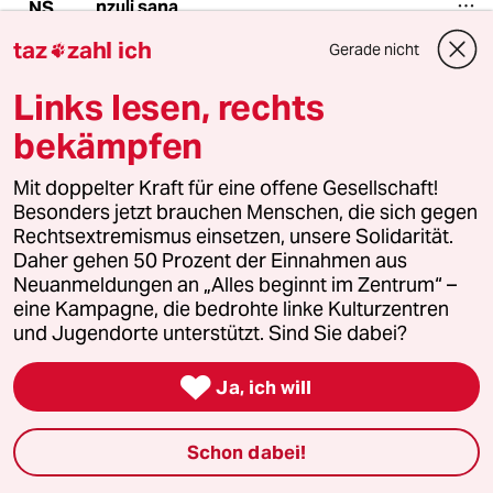
nzuli sana
NS
24.06.2019
,
01:28 Uhr
taz
zahl ich
Gerade nicht

Die Kohlebahn sollte abmontiert werden. Die
Gleise können ja anderweitig verwendet
Links lesen, rechts
werden.
bekämpfen
Mit doppelter Kraft für eine offene Gesellschaft!
tomás zerolo
TZ
Besonders jetzt brauchen Menschen, die sich gegen
23.06.2019
,
22:18 Uhr
Rechtsextremismus einsetzen, unsere Solidarität.
Ich war letztes Jahr bei dem Hambach-Camp
Daher gehen 50 Prozent der Einnahmen aus
dabei. Dieses Jahr konnte ich (leider!) nicht.
Neuanmeldungen an „Alles beginnt im Zentrum“ –
Ein paar Bemerkungen zu dem Artikel: diese,
eine Kampagne, die bedrohte linke Kulturzentren
wie Ihr schreibt "gespenstische"
und Jugendorte unterstützt. Sind Sie dabei?
Organisationskraft, diese Liebe zum Detail, die
"saubere Küche" (lese ich da etwas Spott

Ja, ich will
zwischen den Zeilen?) -- die sind mir auch, als
absoluten Neuling sofort ins Auge gesprungen.
Aber nur positiv. Ich kann Euren Spott (wenn
Schon dabei!
ich die Nuance richtig erwischt habe)