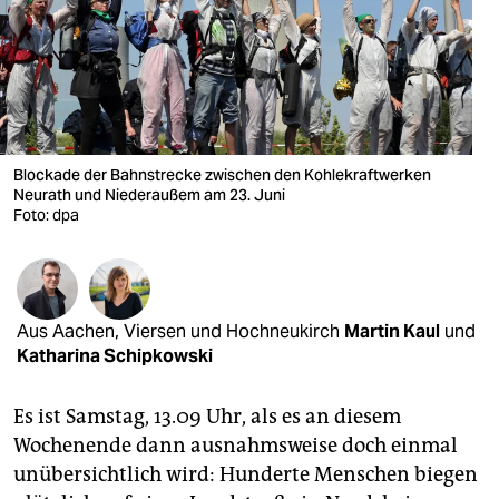
berlin
nord
wahrheit
verlag
Blockade der Bahnstrecke zwischen den Kohlekraftwerken
verlag
Neurath und Niederaußem am 23. Juni
Foto: dpa
veranstaltungen
shop
fragen & hilfe
Aus Aachen, Viersen und Hochneukirch
Martin Kaul
und
Katharina Schipkowski
unterstützen
Es ist Samstag, 13.09 Uhr, als es an diesem
abo
Wochenende dann ausnahmsweise doch einmal
genossenschaft
unübersichtlich wird: Hunderte Menschen biegen