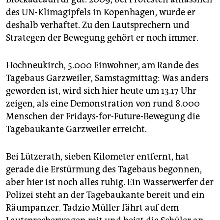
überwiegend zurückhaltend gegen die Aktionen vor.
des UN-Klimagipfels in Kopenhagen, wurde er
Zwar unterband sie am Freitag und Samstag einigen
deshalb verhaftet. Zu den Lautsprechern und
Gruppen die Anreise zum Tagebau Garzweiler.
Strategen der Bewegung gehört er noch immer.
Gleichzeitig sah sie laut eigener Aussage in den
meisten Fällen von Persona­lienfeststellungen und
Strafverfolgung ab. Letzte Blockaden rund um den
Hochneukirch, 5.000 Einwohner, am Rande des
Tagebau Garzweiler wurden am Sonntag beendet. Zu
Tagebaus Garzweiler, Samstagmittag: Was anders
den Zahlen der Festgenommenen konnte die Polizei
geworden ist, wird sich hier heute um 13.17 Uhr
bis zum Redaktionsschluss noch keine Angaben
zeigen, als eine Demonstration von rund 8.000
machen.
(epd, taz)
Menschen der Fridays-for-Future-Bewegung die
Tagebaukante Garzweiler erreicht.
Bei Lützerath, sieben Kilometer entfernt, hat
gerade die Erstürmung des Tagebaus begonnen,
aber hier ist noch alles ruhig. Ein Wasserwerfer der
Polizei steht an der Tagebaukante bereit und ein
Räumpanzer. Tadzio Müller fährt auf dem