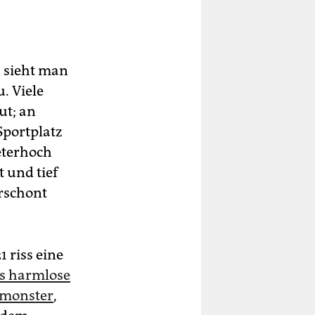
, sieht man
. Viele
ut; an
Sportplatz
eterhoch
 und tief
erschont
 riss eine
s harmlose
mmonster
,