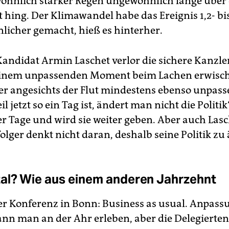
öhnlich starker Regen ungewöhnlich lange übe
t hing. Der Klimawandel habe das Ereignis 1,2- bi
licher gemacht, hieß es hinterher.
ndidat Armin Laschet verlor die sichere Kanzler
 einem unpassenden Moment beim Lachen erwisch
l er angesichts der Flut mindestens ebenso unpas
il jetzt so ein Tag ist, ändert man nicht die Politik
er Tage und wird sie weiter geben. Aber auch Las
lger denkt nicht daran, deshalb seine Politik zu
al? Wie aus einem anderen Jahrzehnt
er Konferenz in Bonn: Business as usual. Anpas
nn man an der Ahr erleben, aber die Delegierten