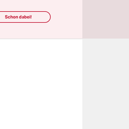
treitet
ndel und
Schon dabei!
 Im Ahrtal
st, Schäden