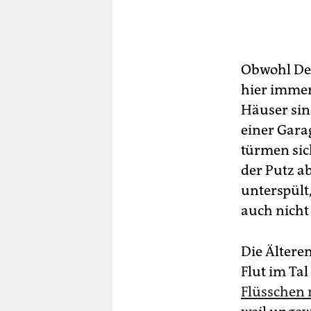
Obwohl Deu
hier immer
Häuser sin
einer Garag
türmen sic
der Putz a
unterspült,
auch nicht 
Die Ältere
Flut im Ta
Flüsschen