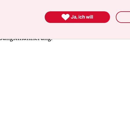
 ein bisschen Natur sehen. Im Konferenzzentrum s
wer jetzt Geld für die Anpassung an den Klimawa

Ja, ich will
sgleich für „Verluste und Schäden“ zu zahlen hat.
 viel Natur, viel Baustelle und jede Menge Verlu
sungsfinanzierung.