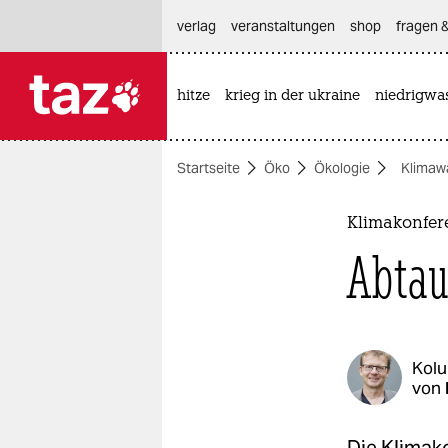
hautnavigation anspringen
hauptinhalt anspringen
footer anspringen
verlag
veranstaltungen
shop
fragen &
hitze
krieg in der ukraine
niedrigwa

taz zahl ich
taz zahl ich
Startseite
Öko
Ökologie
Klimaw
themen
politik
Klimakonfer
Abtau
öko
gesellschaft
kultur
Kol
von
sport