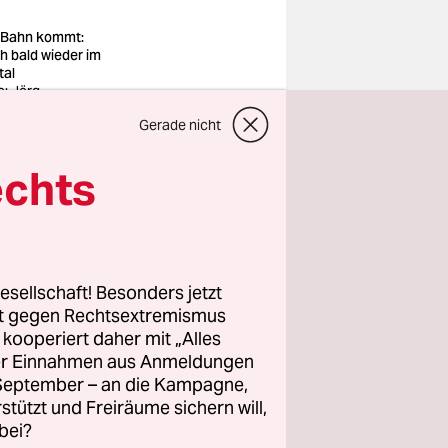
 Bahn kommt:
h bald wieder im
tal
o: Jörg
isch/imago
Gerade nicht
echts
r Pfad
 läuft mir
 erst mal
iter unten
esellschaft! Besonders jetzt
rt gegen Rechtsextremismus
ch ist. Ich
z kooperiert daher mit „Alles
Jahren
ller Einnahmen aus Anmeldungen
. September – an die Kampagne,
rstützt und Freiräume sichern will,
bei?
n Bonn