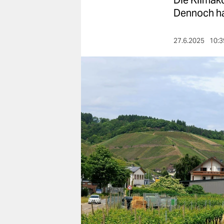
Die Klimako
berlin
Dennoch hat
nord
27.6.2025
10:3
wahrheit
verlag
verlag
veranstaltungen
shop
fragen & hilfe
unterstützen
abo
genossenschaft