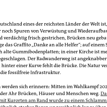
tschland eines der reichsten Länder der Welt ist
 noch Spuren von Verwüstung und Wiederaufbau
d verdächtig frisch gestrichen, Brücken neu geba
e das Graffito „Danke an alle Helfer“; auf einem 
h alte Gummibodenplatten; in einer Kirche ist m
bgeschlagen. Der Radwanderweg ist angeknabbert
 hinter einer Kurve fehlt die Brücke. Die Natur v
die fossilfreie Infrastruktur.
n werden sich erinnern: Mitten im Wahlkampf 2021
l der Ahr Brücken, Häuser und Menschen weg.
Da
 mit Kurorten am Rand wurde zu einem Schlam