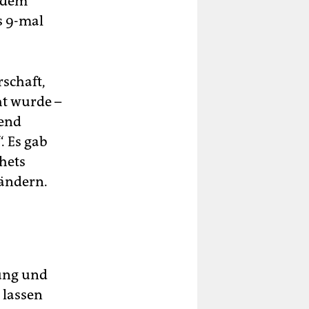
r dem
s 9-mal
schaft,
t wurde –
send
“. Es gab
chets
 ändern.
sung und
 lassen