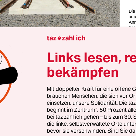
Die
auc
Ahr
Fot
Hal
taz
zahl ich

 Stunden auf dem Rad an einem brüllend heißen
Links lesen, r
tagmittag, und da ist endlich das Ufer. Ein enge
bekämpfen
ch dichtes Gestrüpp zum Kieselstrand. Das Wasser
n die Sandalen, über die Knie und dann … muss ich
e suchen, die wenigstens Badewannentiefe hat. We
Mit doppelter Kraft für eine offene G
brauchen Menschen, die sich vor O
der in Windeln im Fluss, der eigentlich nur ein Ba
einsetzen, unsere Solidarität. Die ta
er und denke: krass. Dieses Rinnsal hat
vor vier 
beginnt im Zentrum“. 50 Prozent a
Deutschland 135 Menschen in den Tod gerissen
.
bei taz zahl ich gehen – bis zum 30
die linke, selbstverwaltete Orte unte
bevor sie verschwinden. Sind Sie da
an der Ahr: Am freien Tag der Klimakonferenz i