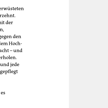
erwüsteten
hrzehnt.
it der
n,
gegen den
r dem Hoch-
acht – und
erholen.
 und jede
gepflegt
 es