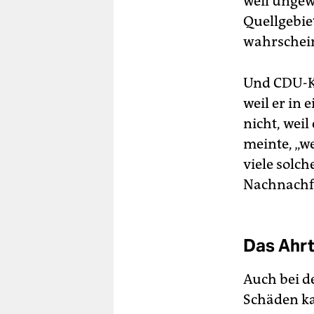
weil ungew
Quellgebie
wahrschein
Und CDU-Ka
weil er in
nicht, wei
meinte, „we
viele solch
Nachnachfo
Das Ahrt
Auch bei d
Schäden ka