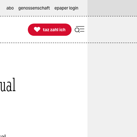
abo
genossenschaft
epaper login

taz zahl ich
taz zahl ich
ual