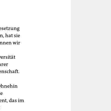
Besetzung
, hat sie
nnen wir
ersität
hrer
nschaft.
 Ohnehin
le
ent, das im
t