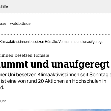
 hilfe
sser
waldbrände
Kli­ma­aktivist:innen besetzen Hörsäle: Vermummt und unaufgeregt
ist:innen besetzen Hörsäle
ummt und unaufgeregt
r Uni besetzen Kli­ma­ak­ti­vis­t:in­nen seit Sonntag
 ist eine von rund 20 Aktionen an Hochschulen in
d.
 Uhr