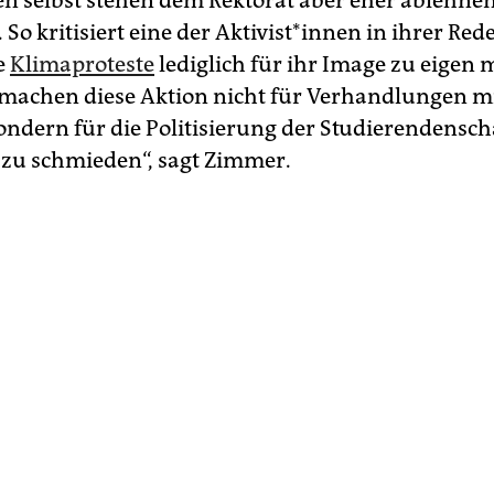
­nen selbst stehen dem Rektorat aber eher ablehne
o kritisiert eine der Ak­ti­vis­t*in­nen in ihrer Red
e
Klimaproteste
lediglich für ihr Image zu eigen
r machen diese Aktion nicht für Verhandlungen m
sondern für die Politisierung der Studierendensc
zu schmieden“, sagt Zimmer.