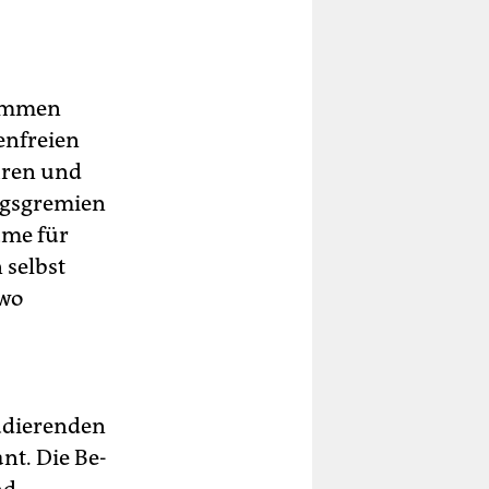
sammen
enfreien
hren und
ngsgremien
ume für
 selbst
 wo
tudierenden
nt. Die Be­