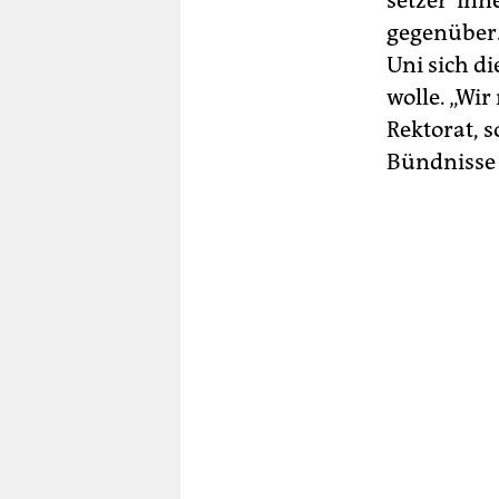
set­ze­r*in
gegenüber. S
Uni sich di
wolle. „Wi
Rektorat, 
Bündnisse 