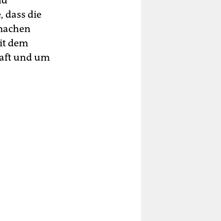
nd
e, dass die
 machen
it dem
haft und um