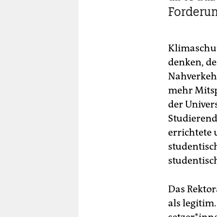
Forderu
Klimaschut
denken, de
Nahverkehr
mehr Mitsp
der Univer
Studierend
errichtete
studentisc
studentisc
Das Rektor
als legiti