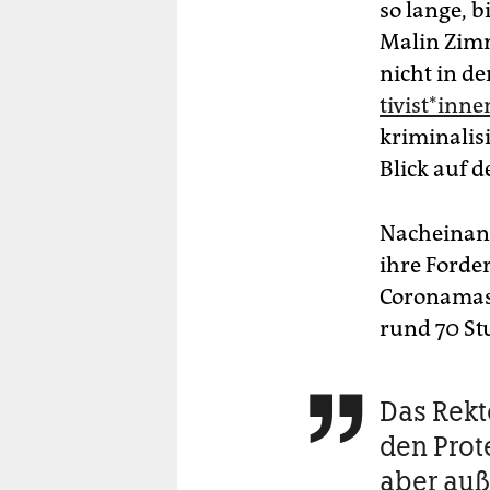
so lange, b
Malin Zimm
nicht in de
ti­vis­t*in­ne
kriminalis
Blick auf d
Nacheinand
ihre Forde
Coronamask
rund 70 St
Das Rekt

den Prote
aber auß