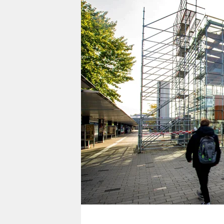
berlin
nord
wahrheit
verlag
verlag
veranstaltungen
shop
fragen & hilfe
unterstützen
abo
genossenschaft