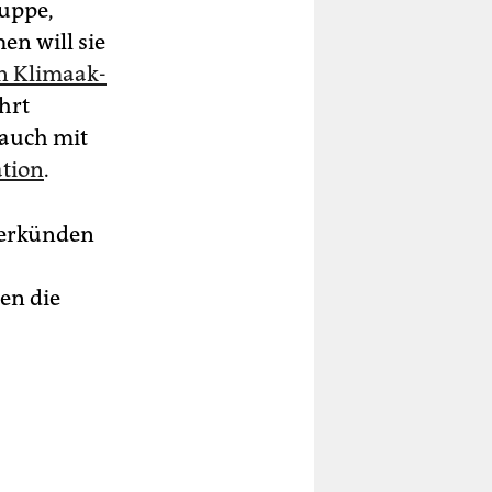
ruppe,
en will sie
 Kli­ma­ak­
hrt
 auch mit
ation
.
 verkünden
en die