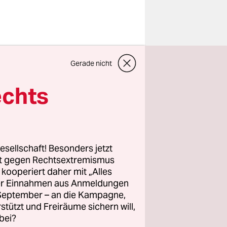
etzung: An
Gerade nicht
ndFossil:
d Sessel und
echts
 sitzen
in­nen
 schlägt
enge zu.
esellschaft! Besonders jetzt
rt gegen Rechtsextremismus
z kooperiert daher mit „Alles
Angaben
ller Einnahmen aus Anmeldungen
ossil:
. September – an die Kampagne,
it rund 20
rstützt und Freiräume sichern will,
bei?