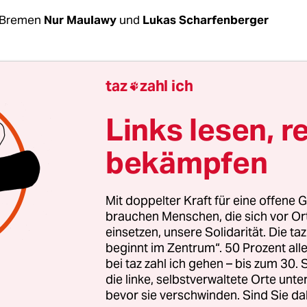
 Bremen
Nur Maulawy
und
Lukas Scharfenberger
g in den frühen Morgenstunden begann die Bes
taz
zahl ich

men halten Ak­ti­vis­t:in­nen der Umweltgruppe „E
en Hörsaal seither besetzt. Ein Kicker, Sofas un
Links lesen, r
precher stehen darin herum. Mit einigem Abstand
bekämpfen
e am Donnerstag hier beisammen. Die Be­set­ze­r*
 ihre Forderungen verkünden. Einer der Besetzer
roße Trommel. „Wir beginnen nun!“, ruft er der M
Mit doppelter Kraft für eine offene G
brauchen Menschen, die sich vor O
einsetzen, unsere Solidarität. Die ta
 in Bremen, auch in Hamburg und nach eigenen 
beginnt im Zentrum“. 50 Prozent a
ind derzeit Schulen und Universitäten durch „
EndF
bei taz zahl ich gehen – bis zum 30
ruppen besetzt. Allein in Deutschland sind derze
die linke, selbstverwaltete Orte unte
etroffen.
bevor sie verschwinden. Sind Sie da