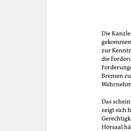
Die Kanzle
gekommen. D
zur Kennt
die Forderu
Forderunge
Bremen zust
Wahrnehmu
Das schein
zeigt sich 
Gerechtigk
Hörsaal hän