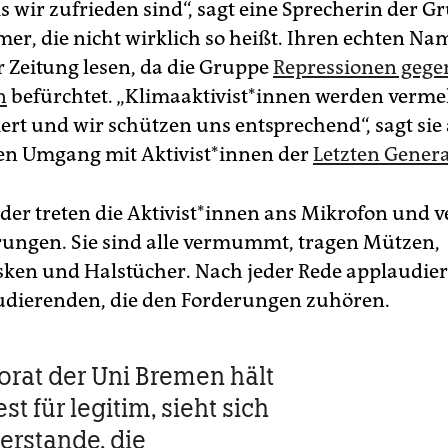
is wir zufrieden sind“, sagt eine Sprecherin der G
er, die nicht wirklich so heißt. Ihren echten Nam
r Zeitung lesen, da die Gruppe
Repressionen gegen
n
befürchtet. „Klimaaktivist*innen werden verme
iert und wir schützen uns entsprechend“, sagt sie
en Umgang mit Ak­ti­vis­t*in­nen der
Letzten Gener
er treten die Ak­ti­vis­t*in­nen ans Mikrofon und
rungen. Sie sind alle vermummt, tragen Mützen,
en und Halstücher. Nach jeder Rede applaudier
udierenden, die den Forderungen zuhören.
orat der Uni Bremen hält
st für legitim, sieht sich
erstande, die