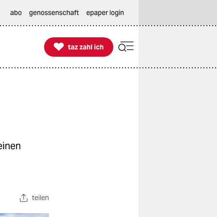
abo
genossenschaft
epaper login

taz zahl ich
taz zahl ich
 einen
teilen