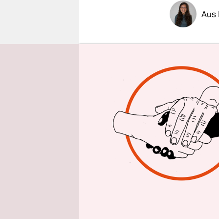
epaper login
Aus
Am Diensta
der Uni Bre
Occupy“ ein
zwei Lauts
Studierend
wollen nun
auf eine g
Nicht nur
weltweit s
Occupy
“-G
Campusse b