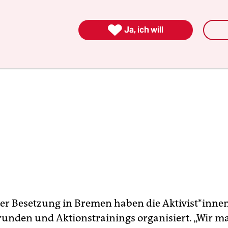

Ja, ich will
 Besetzung in Bremen haben die Ak­ti­vis­t*in­ne
unden und Aktionstrainings organisiert. „Wir m