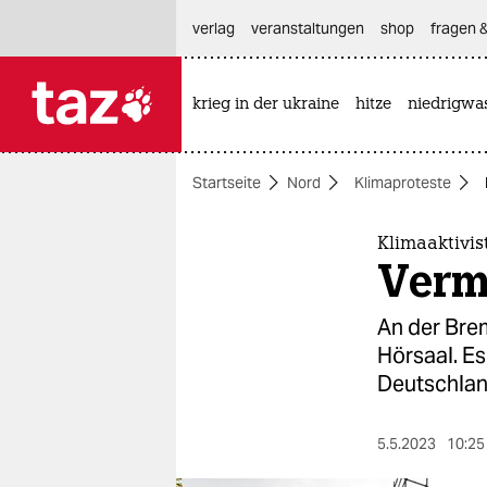
hautnavigation anspringen
hauptinhalt anspringen
footer anspringen
verlag
veranstaltungen
shop
fragen &
krieg in der ukraine
hitze
niedrigwa

taz zahl ich
taz zahl ich
Startseite
Nord
Klimaproteste
themen
politik
Kli­ma­aktiv
Verm
öko
An der Breme
gesellschaft
Hörsaal. Es
Deutschlan
kultur
sport
5.5.2023
10:25