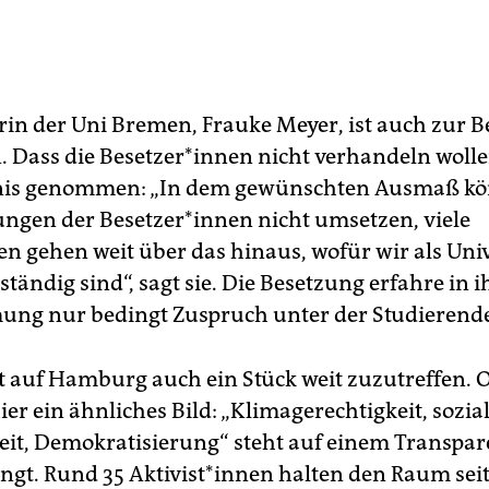
rin der Uni Bremen, Frauke Meyer, ist auch zur 
ass die Be­set­ze­r*in­nen nicht verhandeln wollen
nis genommen: „In dem gewünschten Ausmaß kö
ngen der Be­set­ze­r*in­nen nicht umsetzen, viele
n gehen weit über das hinaus, wofür wir als Univ
ändig sind“, sagt sie. Die Besetzung erfahre in i
ng nur bedingt Zuspruch unter der Studierende
t auf Hamburg auch ein Stück weit zuzutreffen.
hier ein ähnliches Bild: „Klimagerechtigkeit, sozia
eit, Demokratisierung“ steht auf einem Transpar
gt. Rund 35 Ak­ti­vis­t*in­nen halten den Raum sei