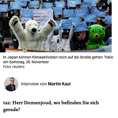
berlin
nord
wahrheit
verlag
verlag
veranstaltungen
In Japan können Klimaaktivisten noch auf die Straße gehen: Tokio
am Samstag, 28. November
Foto: reuters
shop
fragen & hilfe
Interview von
Martin Kaul
unterstützen
abo
taz: Herr Domenjoud, wo befinden Sie sich
genossenschaft
gerade?