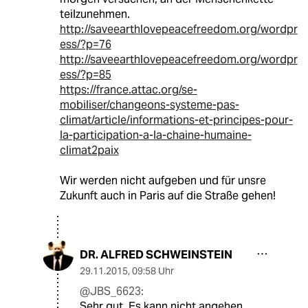
teilzunehmen.
http://saveearthlovepeacefreedom.org/wordpr
ess/?p=76
http://saveearthlovepeacefreedom.org/wordpr
ess/?p=85
https://france.attac.org/se-
mobiliser/changeons-systeme-pas-
climat/article/informations-et-principes-pour-
la-participation-a-la-chaine-humaine-
climat2paix
Wir werden nicht aufgeben und für unsre
Zukunft auch in Paris auf die Straße gehen!
DR. ALFRED SCHWEINSTEIN
29.11.2015
,
09:58 Uhr
@JBS_6623:
Sehr gut. Es kann nicht angehen,