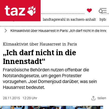

taz zahl ich
niedrigwasser
rente
landtagswahl in sachsen-anhalt
hybri

taz zahl ich
el
Klimaaktivist über Hausarrest in Paris: „Ich darf nicht in die Inne
taz zahl ich
themen
Klimaaktivist über Hausarrest in Paris
„Ich darf nicht in die
politik
Innenstadt“
öko
Französische Behörden nutzen offenbar die
Notstandsgesetze, um gegen Protestler
gesellschaft
vorzugehen. Joel Domenjoud darüber, was sein
Hausarrest bedeutet.
kultur
sport
28.11.2015
12:29 Uhr
teilen