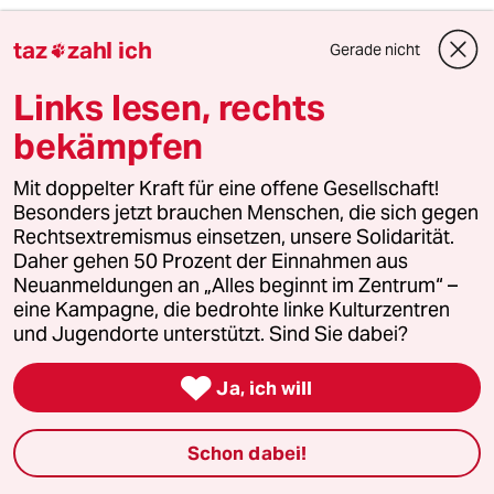
28.11.2015
,
13:44 Uhr
taz
zahl ich
An deren Stelle würde ich mich an die
Gerade nicht

Vorgaben nicht halten und das Bankett in der
Links lesen, rechts
Innenstadt stattfinden lassen. Das gibts doch
gar nicht, diese Bevormundung. Diese
bekämpfen
Vorgehensweise des französischen
Innenministeriums muss so oder so vor
Mit doppelter Kraft für eine offene Gesellschaft!
Gericht, sollen sie doch friedliche
Besonders jetzt brauchen Menschen, die sich gegen
Klimademonstranten vom gemeinsamen Essen
Rechtsextremismus einsetzen, unsere Solidarität.
abführen.
Daher gehen 50 Prozent der Einnahmen aus
Neuanmeldungen an „Alles beginnt im Zentrum“ –
eine Kampagne, die bedrohte linke Kulturzentren
meistkommentiert
und Jugendorte unterstützt. Sind Sie dabei?

1
Krise der Demokratie
Ja, ich will
AfD-Wählen als Triebabfuhr
Schon dabei!