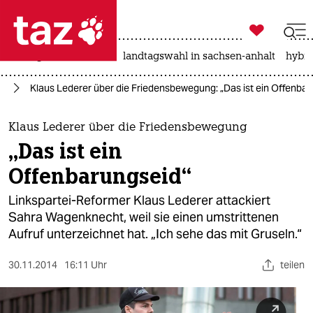

taz zahl ich
niedrigwasser
rente
landtagswahl in sachsen-anhalt
hybri

taz zahl ich
na
Klaus Lederer über die Friedensbewegung: „Das ist ein Offenbar
taz zahl ich
themen
Klaus Lederer über die Friedensbewegung
„Das ist ein
politik
Offenbarungseid“
öko
Linkspartei-Reformer Klaus Lederer attackiert
Sahra Wagenknecht, weil sie einen umstrittenen
gesellschaft
Aufruf unterzeichnet hat. „Ich sehe das mit Gruseln.“
kultur
30.11.2014
16:11 Uhr
teilen
sport