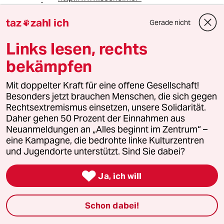
kreis.de/index.php?id=235
Gibt halt
von Robert Cooper (EU) so
taz
zahl ich
Gerade nicht

verordnete Programme die
einzuhalten sind "Observer Worldview
Links lesen, rechts
Extra
bekämpfen
The new liberal imperialism"
http://www.theguardian.com/world/2
Mit doppelter Kraft für eine offene Gesellschaft!
002/apr/07/1
Besonders jetzt brauchen Menschen, die sich gegen
Rechtsextremismus einsetzen, unsere Solidarität.
"Among ourselves, we keep the law
Daher gehen 50 Prozent der Einnahmen aus
but when we are operating in the
Neuanmeldungen an „Alles beginnt im Zentrum“ –
jungle, we must also use the laws of
eine Kampagne, die bedrohte linke Kulturzentren
the jungle"
und Jugendorte unterstützt. Sind Sie dabei?
Man will halt seine Empire schaffen,

da muss man andere mit Nato und
Ja, ich will
Co erst mal wegtreten...
Schon dabei!
Karl Kraus
KK