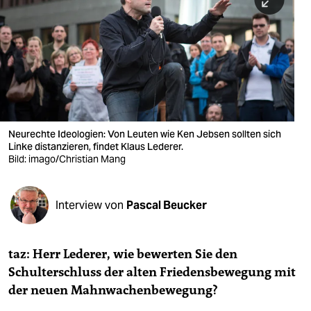
berlin
nord
wahrheit
verlag
verlag
Neurechte Ideologien: Von Leuten wie Ken Jebsen sollten sich
Linke distanzieren, findet Klaus Lederer.
veranstaltungen
Bild: imago/Christian Mang
shop
fragen & hilfe
Interview von
Pascal Beucker
unterstützen
taz: Herr Lederer, wie bewerten Sie den
abo
Schulterschluss der alten Friedensbewegung mit
genossenschaft
der neuen Mahnwachenbewegung?