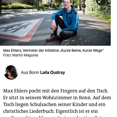
berlin
nord
wahrheit
verlag
verlag
Max Ehlers, Vertreter der Initiative „Kurze Beine, Kurze Wege“
Foto: Martin Magunia
veranstaltungen
shop
Aus Bonn
Laila Oudray
fragen & hilfe
unterstützen
Max Ehlers pocht mit den Fingern auf den Tisch.
Er sitzt in seinem Wohnzimmer in Bonn. Auf dem
abo
Tisch liegen Schulsachen seiner Kinder und ein
genossenschaft
christliches Liederbuch. Eigentlich ist er ein