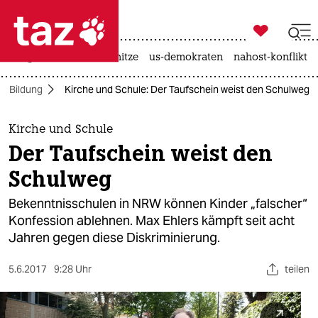

taz zahl ich
krieg in der ukraine
hitze
us-demokraten
nahost-konflikt

taz zahl ich
Bildung
Kirche und Schule: Der Taufschein weist den Schulweg
taz zahl ich
themen
Kirche und Schule
Der Taufschein weist den
politik
Schulweg
öko
Bekenntnisschulen in NRW können Kinder „falscher“
Konfession ablehnen. Max Ehlers kämpft seit acht
gesellschaft
Jahren gegen diese Diskriminierung.
kultur
5.6.2017
9:28 Uhr
teilen
sport