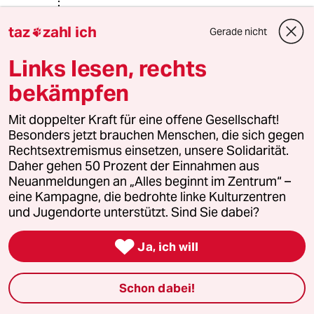
@Kunz:
taz
zahl ich
Woher beziehen sie ihre kruden
Gerade nicht

Theorien? Sind sie in einem
Elternbeirat vertreten und haben
Links lesen, rechts
schlechte Erfahrungen gemacht?
bekämpfen
Oder sind sie Kommunalpolitiker der
sich intensiv mit der regionalen
Mit doppelter Kraft für eine offene Gesellschaft!
Schulpolitik beschäftigt? Oder haben
Besonders jetzt brauchen Menschen, die sich gegen
sie einfach was gegen christliche
Rechtsextremismus einsetzen, unsere Solidarität.
Religionsgemeinschaften, Grüne,
Daher gehen 50 Prozent der Einnahmen aus
Bürger und Spießer?
Neuanmeldungen an „Alles beginnt im Zentrum“ –
eine Kampagne, die bedrohte linke Kulturzentren
und Jugendorte unterstützt. Sind Sie dabei?
30404 (Profil gelöscht)
3G
05.06.2017
,
11:02 Uhr

Ja, ich will
@Kunz:
Ich vermute dass Sie kinderlos sind.
Schon dabei!
Auf die Idee, dass diesen Eltern das