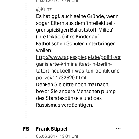
05.06.2017
,
14:04 Uhr
@Kunz:
Es hat ggf. auch seine Gründe, wenn
sogar Eltern aus dem 'intellektuell-
grünspießigen Ballaststoff-Milieu'
(Ihre Diktion) ihre Kinder auf
katholischen Schulen unterbringen
wollen:
http://www.tagesspiegel.de/politik/or
ganisierte-kriminalitaet-in-berlin-
tatort-neukoelln-was-tun-politik-und-
polizei/14732620.html
Denken Sie bitte noch mal nach,
bevor Sie andere Menschen plump
des Standesdünkels und des
Rassismus verdächtigen.
Frank Stippel
FS
05.06.2017
,
13:01 Uhr