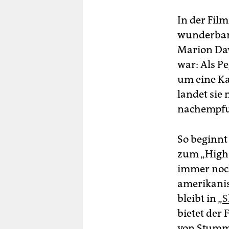
In der Fil
wunderbar
Marion Dav
war: Als P
um eine Ka
landet sie
nachempfu
So beginnt
zum „High 
immer noch
amerikanis
bleibt in „
S
bietet der 
von Stumm