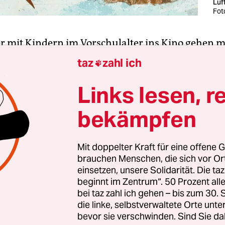
Luf
Fot
er mit Kindern im Vorschulalter ins Kino gehen m
in der Regel nicht viel Auswahl und muss auch no
taz
zahl ich

sicherstellen, dass die gezeigten Filme mit ihrer 
nale Verständnis seines Kindes nicht überfordert
Links lesen, r
egs selbstverständlich, da haben sich Fil­me­ma­che
bekämpfen
 beim „Sandmännchen“ oder bei „Der kleine Eis
verschätzt.
Mit doppelter Kraft für eine offene G
brauchen Menschen, die sich vor O
nd Filmverleih
hat mit
„Magie der Animation“
(fü
einsetzen, unsere Solidarität. Die ta
in Kurzfilmprogramm zusammengestellt, bei dem
beginnt im Zentrum“. 50 Prozent a
eren sollte. Da ärgern sich in
„Die Quatscholymp
bei taz zahl ich gehen – bis zum 30
in Tiger bei einem Sportwettbewerb über das Faul
die linke, selbstverwaltete Orte unte
bevor sie verschwinden. Sind Sie da
n Team bilden, in
„Donner“
sind sympathische Mo