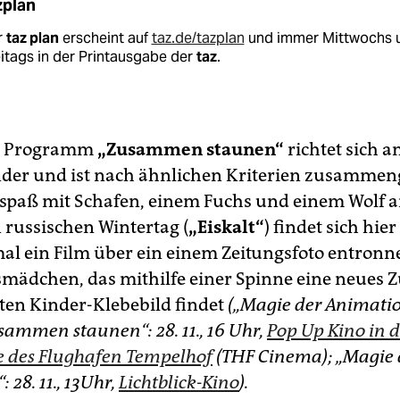
zplan
r
taz plan
erscheint auf
taz.de/tazplan
und immer Mittwochs 
itags in der Printausgabe der
taz
.
es Programm
„Zusammen staunen“
richtet sich an
nder und ist nach ähnlichen Kriterien zusammeng
spaß mit Schafen, einem Fuchs und einem Wolf 
 russischen Wintertag (
„Eiskalt“
) findet sich hie
al ein Film über ein einem Zeitungsfoto entron
smädchen, das mithilfe einer Spinne eine neues 
en Kinder-Klebebild findet
(„Magie der Animation“
sammen staunen“: 28. 11., 16 Uhr,
Pop Up Kino in d
 des Flughafen Tempelhof
(THF Cinema); „Magie 
 28. 11., 13Uhr,
Lichtblick-Kino
).