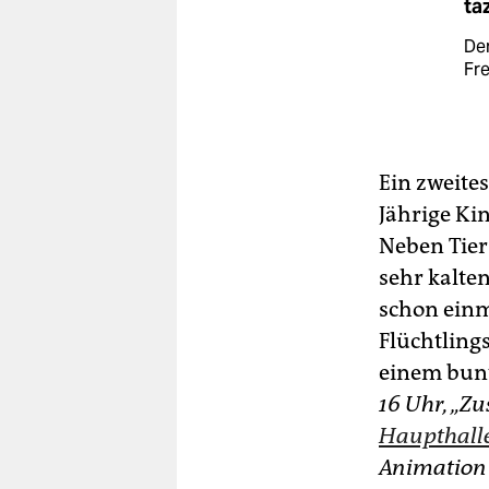
ta
De
Fre
Ein zweit
Jährige Ki
Neben Tier
sehr kalten
schon einm
Flüchtling
einem bunt
16 Uhr, „Zu
Haupthalle
Animation“: