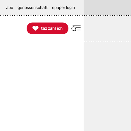
abo
genossenschaft
epaper login

taz zahl ich
taz zahl ich