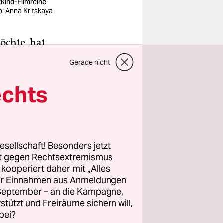
tkind-Filmreihe
o: Anna Kritskaya
öchte, hat
ch
Gerade nicht
Dramatik
. Und das
echts
­r:in­nen
bär“
esellschaft! Besonders jetzt
rt gegen Rechtsextremismus
r 4- bis 5-
z kooperiert daher mit „Alles
 genau das
ller Einnahmen aus Anmeldungen
iade“
ein
. September – an die Kampagne,
tier, mit
rstützt und Freiräume sichern will,
bei?
nster in