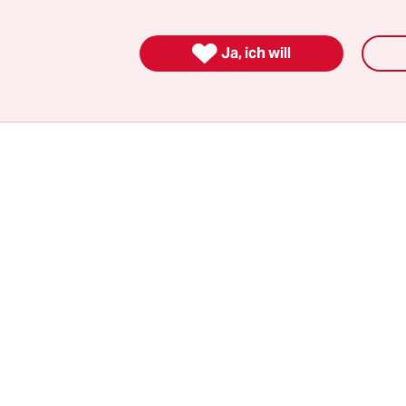
hichte um Freundschaft zu sehen, und in
„Herbst
 ein Seemann durch ein Blatt, das ihm von einem 

Ja, ich will
wird, an Zuhause erinnert.