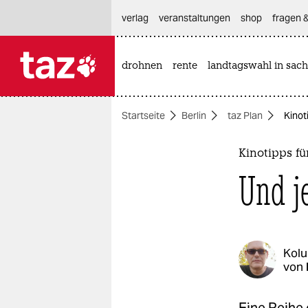
hautnavigation anspringen
hauptinhalt anspringen
footer anspringen
verlag
veranstaltungen
shop
fragen &
drohnen
rente
landtagswahl in sach

taz zahl ich
taz zahl ich
Startseite
Berlin
taz Plan
Kinot
themen
politik
Kinotipps fü
Und j
öko
gesellschaft
kultur
Kol
von
sport