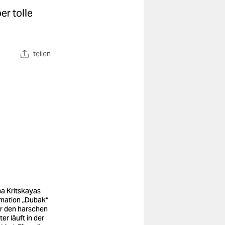
r tolle
teilen
a Kritskayas
mation „Dubak“
r den harschen
er läuft in der