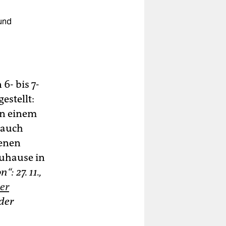
und
 6- bis 7-
estellt:
an einem
r auch
nenen
Zuhause in
: 27. 11.,
er
der