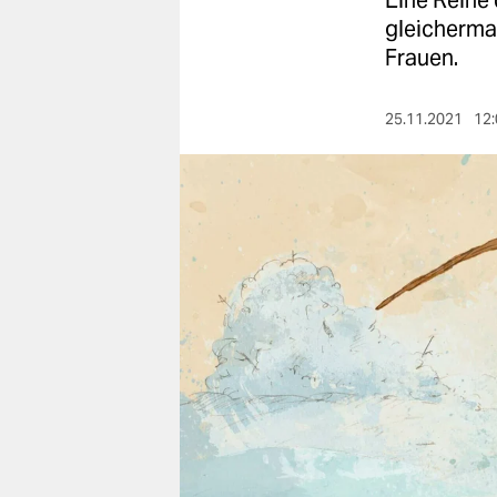
Eine Reihe 
berlin
gleicherma
nord
Frauen.
wahrheit
25.11.2021
12:
verlag
verlag
veranstaltungen
shop
fragen & hilfe
unterstützen
abo
genossenschaft