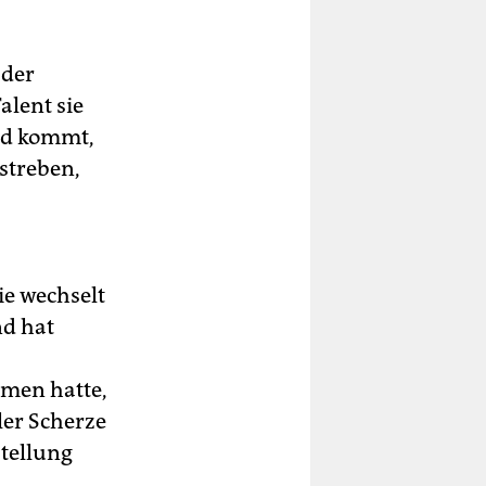
 der
alent sie
ood kommt,
streben,
ie wechselt
nd hat
amen hatte,
ller Scherze
stellung