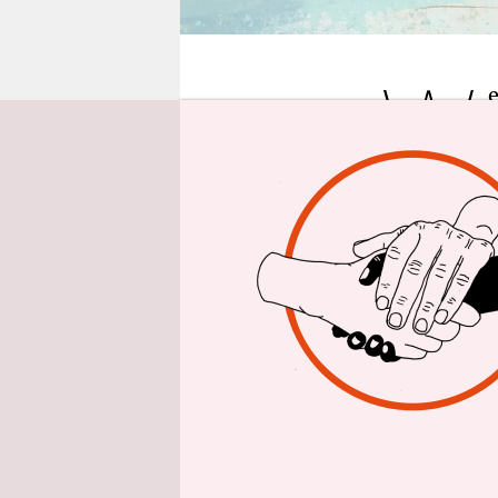
epaper login
W
das emotio
ist keinesw
auch schon
gründlich 
Der
Luftki
Jährige) e
nicht passi
Löwe und e
dem sie ei