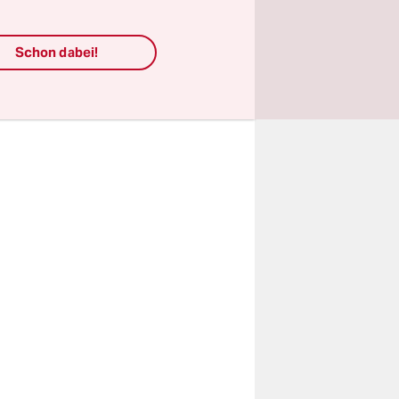
blatt“
Kind
Schon dabei!