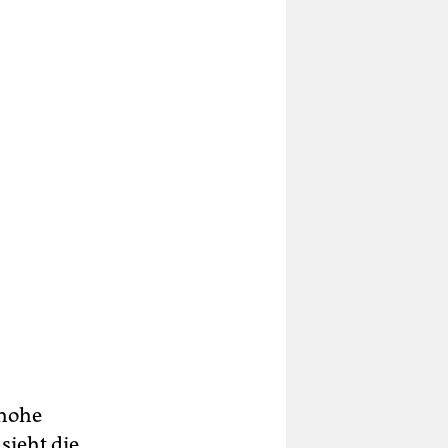
 hohe
sieht die