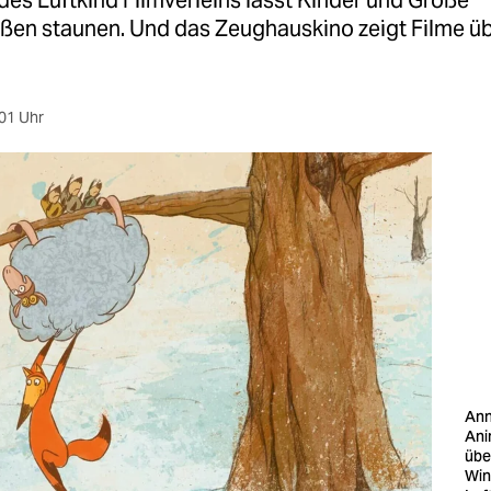
des Luftkind Filmverleihs lässt Kinder und Große
ßen staunen. Und das Zeughauskino zeigt Filme übe
01 Uhr
Ann
Ani
übe
Wint