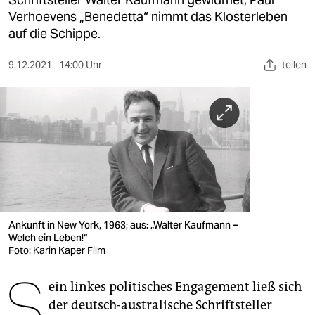
berlin
Verhoevens „Benedetta“ nimmt das Klosterleben
nord
auf die Schippe.
wahrheit
9.12.2021
14:00 Uhr
teilen
verlag
verlag
veranstaltungen
shop
fragen & hilfe
Ankunft in New York, 1963; aus: „Walter Kaufmann –
unterstützen
Welch ein Leben!“
Foto: Karin Kaper Film
abo
S
ein linkes politisches Engagement ließ sich
genossenschaft
der deutsch-australische Schriftsteller