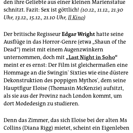
den ihre Geliebte aus einer kleinen Marienstatue
schnitzt. Fazit: Sex ist göttlich!
(10.12., 11.12., 21.30
Uhr, 13.12., 15.12., 21.10 Uhr,
Il Kino
)
Der britische Regisseur
Edgar Wright
hatte seine
Ausflüge in das Horror-Genre (etwa „Shaun of the
Dead“) meist mit einem Augenzwinkern
unternommen, doch mit
„
Last Night in Soho
“
meint er es ernst: Der Film ist gleichermaßen eine
Hommage an die Swingin' Sixties wie eine düstere
Dekonstruktion des poppigen Mythos', dem seine
Hauptfigur Eloise (Thomasin McKenzie) aufsitzt,
als sie aus der Provinz nach London kommt, um
dort Modedesign zu studieren.
Denn das Zimmer, das sich Eloise bei der alten Ms
Collins (Diana Rigg) mietet, scheint ein Eigenleben