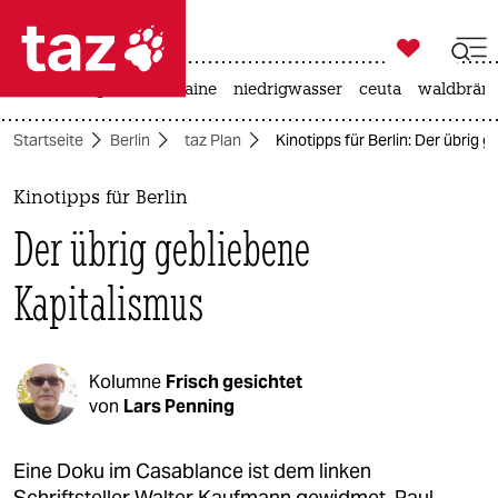

taz zahl ich
hitze
krieg in der ukraine
niedrigwasser
ceuta
waldbrän

taz zahl ich
Startseite
Berlin
taz Plan
Kinotipps für Berlin: Der übrig 
taz zahl ich
themen
Kinotipps für Berlin
Der übrig gebliebene
politik
Kapitalismus
öko
gesellschaft
Kolumne
Frisch gesichtet
kultur
von
Lars Penning
sport
Eine Doku im Casablance ist dem linken
Schriftsteller Walter Kaufmann gewidmet, Paul