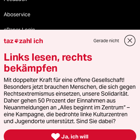
Aboservice
ePaper Login
taz
zahl ich
Gerade nicht

Downloads für Abonnierende
Links lesen, rechts
bekämpfen
© 2026 taz Verlags und Vertriebs GmbH
Alle Rechte vorbehalten. Bei rechtlichen Fragen oder für Genehmigungen
Mit doppelter Kraft für eine offene Gesellschaft!
wenden Sie sich bitte an
lizenzen@taz.de
Besonders jetzt brauchen Menschen, die sich gegen
Rechtsextremismus einsetzen, unsere Solidarität.
Daher gehen 50 Prozent der Einnahmen aus
Feedback
Redaktionsstatut
Kommune-Richtlinien
KI-
Neuanmeldungen an „Alles beginnt im Zentrum“ –
eine Kampagne, die bedrohte linke Kulturzentren
Leitlinie
Informant
Datenschutz
Impressum
AGB
und Jugendorte unterstützt. Sind Sie dabei?
Seitenwende
Einwilligungen widerrufen (Ads)

Ja, ich will