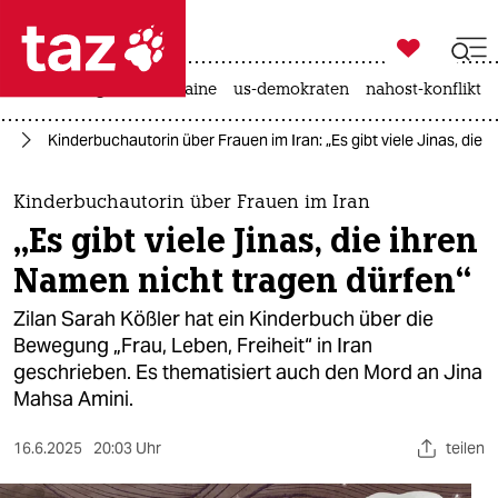

taz zahl ich
hitze
krieg in der ukraine
us-demokraten
nahost-konflikt

taz zahl ich
an
Kinderbuchautorin über Frauen im Iran: „Es gibt viele Jinas, die
taz zahl ich
themen
Kinderbuchautorin über Frauen im Iran
„Es gibt viele Jinas, die ihren
politik
Namen nicht tragen dürfen“
öko
Zilan Sarah Kößler hat ein Kinderbuch über die
Bewegung „Frau, Leben, Freiheit“ in Iran
gesellschaft
geschrieben. Es thematisiert auch den Mord an Jina
Mahsa Amini.
kultur
sport
16.6.2025
20:03 Uhr
teilen