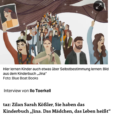
berlin
nord
wahrheit
verlag
verlag
veranstaltungen
shop
Hier lernen Kinder auch etwas über Selbstbestimmung lernen: Bild
aus dem Kinderbuch „Jina“
fragen & hilfe
Foto: Blue Boat Books
unterstützen
Interview von
Ilo Toerkell
abo
taz: Zilan Sarah Kößler
,
Sie haben das
genossenschaft
Kinderbuch „Jina. Das Mädchen, das Leben heißt“