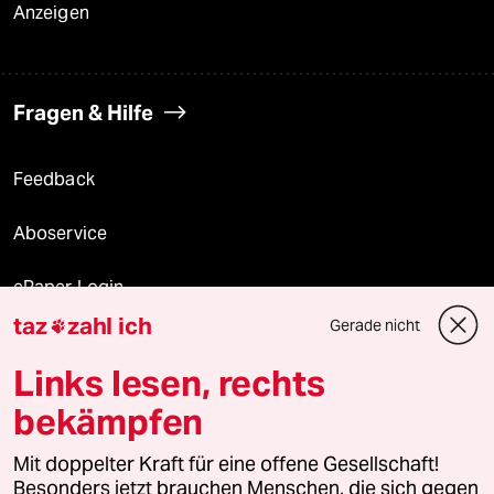
Anzeigen
Fragen & Hilfe
Feedback
Aboservice
ePaper Login
taz
zahl ich
Gerade nicht

Downloads für Abonnierende
Links lesen, rechts
bekämpfen
© 2026 taz Verlags und Vertriebs GmbH
Mit doppelter Kraft für eine offene Gesellschaft!
Alle Rechte vorbehalten. Bei rechtlichen Fragen oder für Genehmigungen
wenden Sie sich bitte an
lizenzen@taz.de
Besonders jetzt brauchen Menschen, die sich gegen