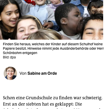
berlin
nord
wahrheit
verlag
verlag
Finden Sie heraus, welches der Kinder auf diesem Schulhof keine
Papiere besitzt. Hinweise nimmt jede Ausländerbehörde oder Herr
veranstaltungen
Schönbohm entgegen
Bild: dpa
shop
fragen & hilfe
Von
Sabine am Orde
unterstützen
abo
Schon eine Grundschule zu finden war schwierig.
genossenschaft
Erst an der siebten hat es geklappt: Die