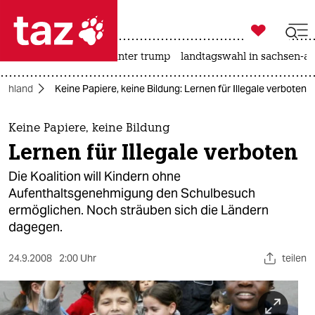

taz zahl ich
nahost-konflikt
usa unter trump
landtagswahl in sachsen-an

taz zahl ich
schland
Keine Papiere, keine Bildung: Lernen für Illegale verboten
taz zahl ich
themen
Keine Papiere, keine Bildung
Lernen für Illegale verboten
politik
Die Koalition will Kindern ohne
öko
Aufenthaltsgenehmigung den Schulbesuch
ermöglichen. Noch sträuben sich die Ländern
gesellschaft
dagegen.
kultur
24.9.2008
2:00 Uhr
teilen
sport