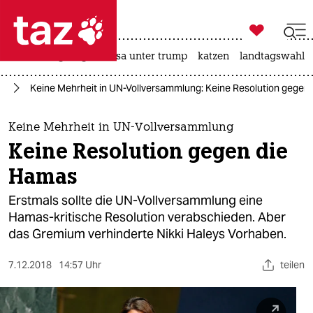

taz zahl ich
hitze
bergsteigen
usa unter trump
katzen
landtagswahl i

taz zahl ich
kt
Keine Mehrheit in UN-Vollversammlung: Keine Resolution gegen
taz zahl ich
themen
Keine Mehrheit in UN-Vollversammlung
Keine Resolution gegen die
politik
Hamas
öko
Erstmals sollte die UN-Vollversammlung eine
Hamas-kritische Resolution verabschieden. Aber
gesellschaft
das Gremium verhinderte Nikki Haleys Vorhaben.
kultur
7.12.2018
14:57 Uhr
teilen
sport