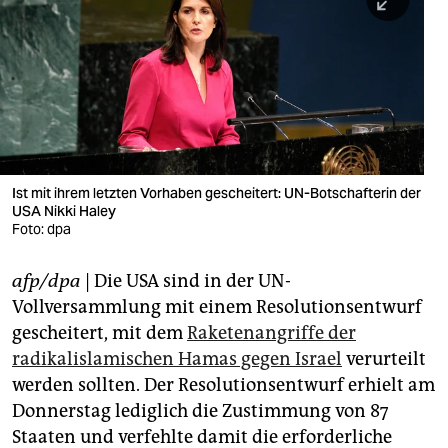
berlin
nord
wahrheit
verlag
verlag
Ist mit ihrem letzten Vorhaben gescheitert: UN-Botschafterin der
USA Nikki Haley
veranstaltungen
Foto: dpa
shop
afp/dpa
| Die USA sind in der UN-
fragen & hilfe
Vollversammlung mit einem Resolutionsentwurf
unterstützen
gescheitert, mit dem
Raketenangriffe der
radikalislamischen Hamas gegen Israel
verurteilt
abo
werden sollten. Der Resolutionsentwurf erhielt am
Donnerstag lediglich die Zustimmung von 87
genossenschaft
Staaten und verfehlte damit die erforderliche