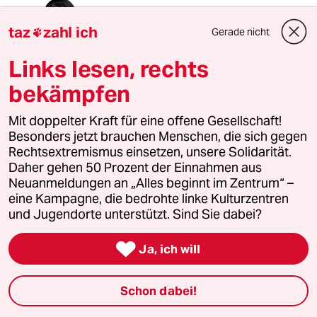
christine rölke-sommer
taz
zahl ich
09.12.2018
,
18:49 Uhr
Gerade nicht

@Sven Günther:
Links lesen, rechts
wahnsinnig schlau
bekämpfen
Mit doppelter Kraft für eine offene Gesellschaft!
Günter
G
Besonders jetzt brauchen Menschen, die sich gegen
09.12.2018
,
11:08 Uhr
Rechtsextremismus einsetzen, unsere Solidarität.
@christine rölke-sommer:
Daher gehen 50 Prozent der Einnahmen aus
Wie sagt man, die BDS- Bewegung
Neuanmeldungen an „Alles beginnt im Zentrum“ –
holt die Leute da ab, wo sie gerade
eine Kampagne, die bedrohte linke Kulturzentren
sind. Sie ist eine
und Jugendorte unterstützt. Sind Sie dabei?
Sammlungsbewegung, für das was
Christen emotional am meisten

Ja, ich will
bewegt, seit es das Christentum gibt.
Schon dabei!
meistkommentiert