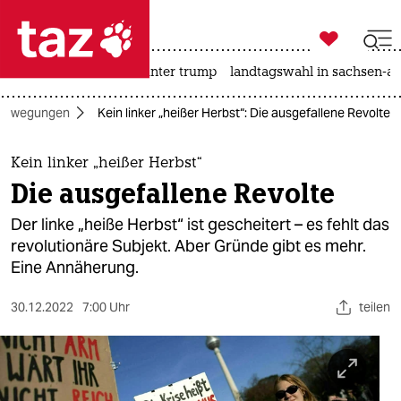

taz zahl ich
nahost-konflikt
usa unter trump
landtagswahl in sachsen-an

taz zahl ich
 Bewegungen
Kein linker „heißer Herbst“: Die ausgefallene Revolte
taz zahl ich
themen
Kein linker „heißer Herbst“
Die ausgefallene Revolte
politik
Der linke „heiße Herbst“ ist gescheitert – es fehlt das
öko
revolutionäre Subjekt. Aber Gründe gibt es mehr.
Eine Annäherung.
gesellschaft
30.12.2022
7:00 Uhr
teilen
kultur
sport