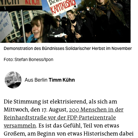
berlin
nord
wahrheit
verlag
Demonstration des Bündnisses Solidarischer Herbst im November
verlag
Foto: Stefan Boness/Ipon
veranstaltungen
shop
Aus Berlin
Timm Kühn
fragen & hilfe
Die Stimmung ist elektrisierend, als sich am
unterstützen
Mittwoch, den 17. August,
200 Menschen in der
abo
Reinhardtstraße vor der FDP-Parteizentrale
versammeln
. Es ist das Gefühl, Teil von etwas
genossenschaft
Großem, am Beginn von etwas Historischem dabei