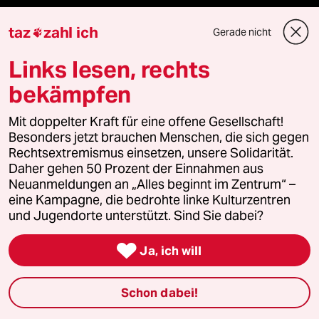
taz
zahl ich
taz zahl ich
Gerade nicht

Links lesen, rechts
taz lab Infobrief
bekämpfen
Mit doppelter Kraft für eine offene Gesellschaft!
Veranstaltungen
Besonders jetzt brauchen Menschen, die sich gegen
Rechtsextremismus einsetzen, unsere Solidarität.
Daher gehen 50 Prozent der Einnahmen aus
Demnächst
Neuanmeldungen an „Alles beginnt im Zentrum“ –
eine Kampagne, die bedrohte linke Kulturzentren
Vor Ort
und Jugendorte unterstützt. Sind Sie dabei?
Live im Stream

Ja, ich will
Vergangene
Schon dabei!
taz lab 2027