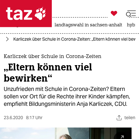

taz zahl ich
niedrigwasser
rente
landtagswahl in sachsen-anhalt
hybri

taz zahl ich
us
Karliczek über Schule in Corona-Zeiten: „Eltern können viel bewi
taz zahl ich
themen
Karliczek über Schule in Corona-Zeiten
„Eltern können viel
politik
bewirken“
öko
Unzufrieden mit Schule in Corona-Zeiten? Eltern
sollen vor Ort für die Rechte ihrer Kinder kämpfen,
gesellschaft
empfiehlt Bildungsministerin Anja Karliczek, CDU.
kultur
23.6.2020
8:17 Uhr
teilen
sport