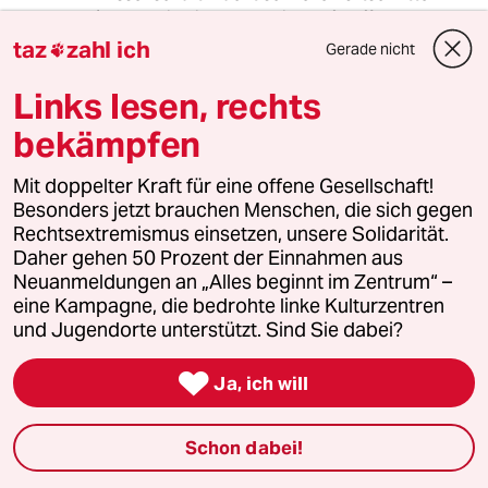
(braucht ja nicht alles bis Impfstoff warten, es
gibt auch Medikamente in der Entwicklung. Die
taz
zahl ich
Gerade nicht

ungute Allianz aus Nachgiebigkeit und
Unwissen wird uns, so die Planung, vorher aber
Links lesen, rechts
noch eine vermeidbare zweite Welle aufdeuen.
bekämpfen
Mit doppelter Kraft für eine offene Gesellschaft!
Gerdi Franke
GF
Besonders jetzt brauchen Menschen, die sich gegen
23.06.2020
,
09:07 Uhr
Rechtsextremismus einsetzen, unsere Solidarität.
Eltern sollen kämpfen? Weil die Ministerin nicht
Daher gehen 50 Prozent der Einnahmen aus
in der Lage ist vernünftige Gesetze
Neuanmeldungen an „Alles beginnt im Zentrum“ –
durchzusetzen? Eine Schande für die Politik!
eine Kampagne, die bedrohte linke Kulturzentren
Mit der Dezentralisierung der Verantwortung
und Jugendorte unterstützt. Sind Sie dabei?
für die Corona-Epidemie hat Deutschland den
Vorteil im Umgang mit der Epidemie

Ja, ich will
aufgegeben. Jetzt schlagen regionale
wirtschaftliche Interessen durch. Und natürlich
Schon dabei!
haben wir das Problem mit unseren Beamten.
Besonders den verbeamteten Lehrern! Die dem