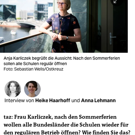
berlin
nord
wahrheit
verlag
verlag
Anja Karliczek begrüßt die Aussicht: Nach den Sommerferien
sollen alle Schulen regulär öffnen
veranstaltungen
Foto: Sebastian Wells/Ostkreuz
shop
fragen & hilfe
unterstützen
Interview von
Heike Haarhoff
und
Anna Lehmann
abo
taz: Frau Karliczek, nach den Sommerferien
wollen alle Bundesländer die Schulen wieder für
genossenschaft
den regulären Betrieb öffnen? Wie finden Sie das?