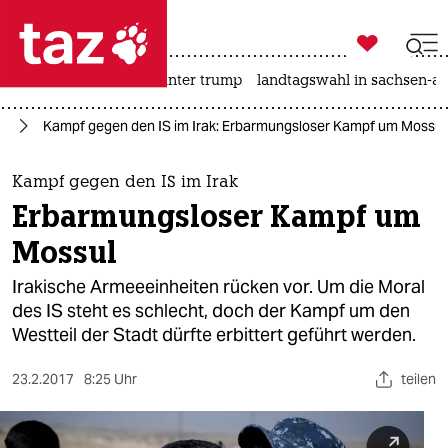

taz zahl ich
nahost-konflikt
usa unter trump
landtagswahl in sachsen-an

taz zahl ich
en
Kampf gegen den IS im Irak: Erbarmungsloser Kampf um Mossul
taz zahl ich
themen
Kampf gegen den IS im Irak
Erbarmungsloser Kampf um
politik
Mossul
öko
Irakische Armeeeinheiten rücken vor. Um die Moral
des IS steht es schlecht, doch der Kampf um den
gesellschaft
Westteil der Stadt dürfte erbittert geführt werden.
kultur
23.2.2017
8:25 Uhr
teilen
sport