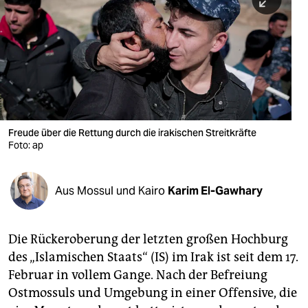
berlin
nord
wahrheit
verlag
verlag
Freude über die Rettung durch die irakischen Streitkräfte
Foto: ap
veranstaltungen
shop
Aus Mossul und Kairo
Karim El-Gawhary
fragen & hilfe
unterstützen
Die Rückeroberung der letzten großen Hochburg
des „Islamischen Staats“ (IS) im Irak ist seit dem 17.
abo
Februar in vollem Gange. Nach der Befreiung
genossenschaft
Ostmossuls und Umgebung in einer Offensive, die