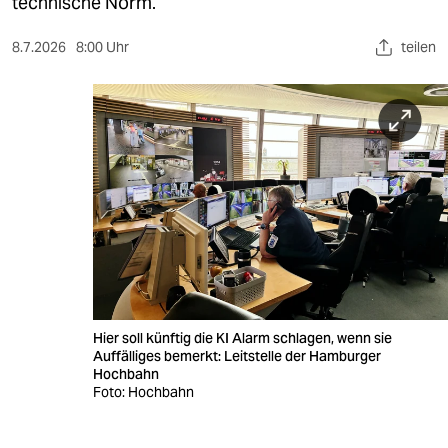
berlin
technische Norm.
nord
8.7.2026
8:00 Uhr
teilen
wahrheit
verlag
verlag
veranstaltungen
shop
fragen & hilfe
unterstützen
Hier soll künftig die KI Alarm schlagen, wenn sie
Auffälliges bemerkt: Leitstelle der Hamburger
abo
Hochbahn
Foto: Hochbahn
genossenschaft