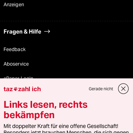
Anzeigen
Fragen & Hilfe
Feedback
Aboservice
ePaper Login
taz
zahl ich
Gerade nicht

Downloads für Abonnierende
Links lesen, rechts
bekämpfen
© 2026 taz Verlags und Vertriebs GmbH
Mit doppelter Kraft für eine offene Gesellschaft!
Alle Rechte vorbehalten. Bei rechtlichen Fragen oder für Genehmigungen
wenden Sie sich bitte an
lizenzen@taz.de
Besonders jetzt brauchen Menschen, die sich gegen