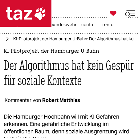

taz zahl ich
niedrigwasser
afd
bundeswehr
ceuta
rente

taz zahl ich
nz
KI-Pilotprojekt der Hamburger U-Bahn: Der Algorithmus hat kein
taz zahl ich
KI-Pilotprojekt der Hamburger U-Bahn
themen
Der Algorithmus hat kein Gespür
politik
für soziale Kontexte
öko
gesellschaft
Kommentar von
Robert Matthies
kultur
Die Hamburger Hochbahn will mit KI Gefahren
erkennen. Eine gefährliche Entwicklung im
sport
öffentlichen Raum, denn soziale Ausgrenzung wird