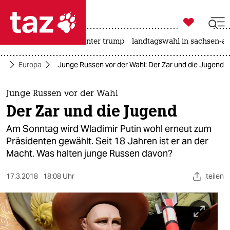

taz zahl ich
nahost-konflikt
usa unter trump
landtagswahl in sachsen-an

taz zahl ich
tik
Europa
Junge Russen vor der Wahl: Der Zar und die Jugend
taz zahl ich
themen
Junge Russen vor der Wahl
Der Zar und die Jugend
politik
Am Sonntag wird Wladimir Putin wohl erneut zum
öko
Präsidenten gewählt. Seit 18 Jahren ist er an der
Macht. Was halten junge Russen davon?
gesellschaft
17.3.2018
18:08 Uhr
teilen
kultur
sport