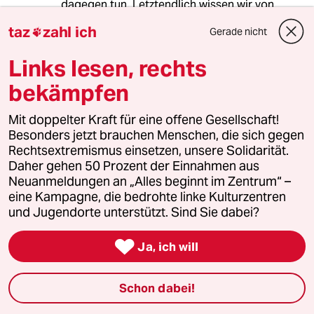
dagegen tun. Letztendlich wissen wir von
unserer überheblichen Warte herab doch gar
taz
zahl ich
Gerade nicht

nicht, was für die Menschen dort wirklich gut
ist. Ist unsere Alternativlos-Politik wirklich
Links lesen, rechts
besser, wirklich humaner oder gar
demokratischer? Wer selber ohne Schuld ist,
bekämpfen
der werfe den ersten Stein!
Mit doppelter Kraft für eine offene Gesellschaft!
Besonders jetzt brauchen Menschen, die sich gegen
Rechtsextremismus einsetzen, unsere Solidarität.
81331 (Profil gelöscht)
8G
Daher gehen 50 Prozent der Einnahmen aus
17.03.2018
,
19:02 Uhr
Neuanmeldungen an „Alles beginnt im Zentrum“ –
...und Merkel ist für mich so etwas wie eine
eine Kampagne, die bedrohte linke Kulturzentren
zweite Mutter?!
und Jugendorte unterstützt. Sind Sie dabei?

Ja, ich will
meistkommentiert
Schon dabei!
1
Krise der Demokratie
AfD-Wählen als Triebabfuhr