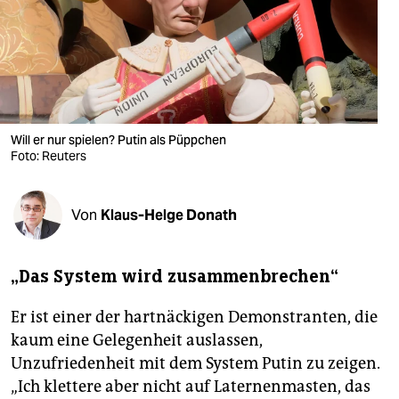
berlin
nord
wahrheit
verlag
Will er nur spielen? Putin als Püppchen
verlag
Foto: Reuters
veranstaltungen
Von
Klaus-Helge Donath
shop
fragen & hilfe
„Das System wird zusammenbrechen“
unterstützen
Er ist einer der hartnäckigen Demonstranten, die
abo
kaum eine Gelegenheit auslassen,
Unzufriedenheit mit dem System Putin zu zeigen.
genossenschaft
„Ich klettere aber nicht auf Laternenmasten, das