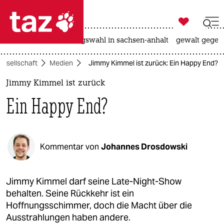

taz zahl ich
hitze
surfen
landtagswahl in sachsen-anhalt
gewalt gegen

taz zahl ich
Gesellschaft
Medien
Jimmy Kimmel ist zurück: Ein Happy End?
taz zahl ich
Jimmy Kimmel ist zurück
themen
Ein Happy End?
politik
öko
Kommentar von
Johannes Drosdowski
gesellschaft
kultur
Jimmy Kimmel darf seine Late-Night-Show
behalten. Seine Rückkehr ist ein
sport
Hoffnungsschimmer, doch die Macht über die
Ausstrahlungen haben andere.