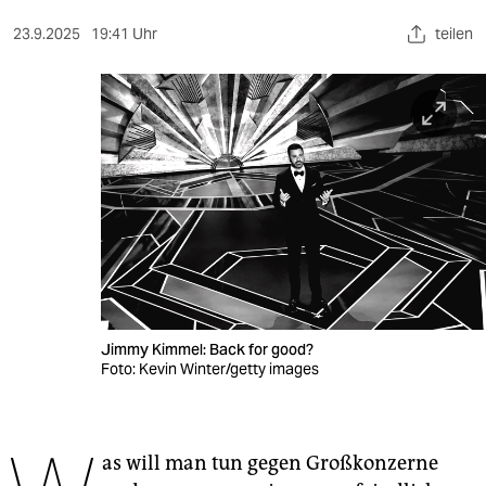
berlin
23.9.2025
19:41 Uhr
teilen
nord
wahrheit
verlag
verlag
veranstaltungen
shop
fragen & hilfe
Jimmy Kimmel: Back for good?
unterstützen
Foto: Kevin Winter/getty images
abo
genossenschaft
as will man tun gegen Großkonzerne