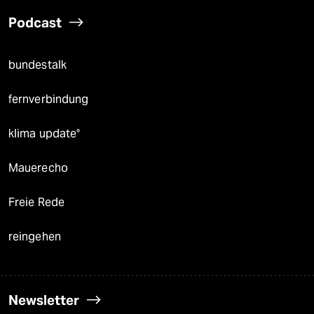
Podcast
bundestalk
fernverbindung
klima update°
Mauerecho
Freie Rede
reingehen
Newsletter