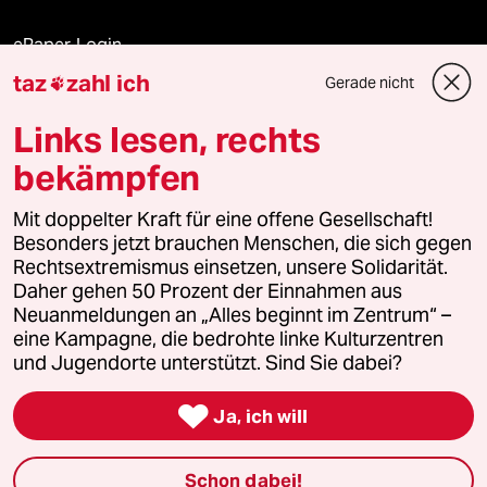
ePaper Login
taz
zahl ich
Gerade nicht

Downloads für Abonnierende
Links lesen, rechts
bekämpfen
© 2026 taz Verlags und Vertriebs GmbH
Alle Rechte vorbehalten. Bei rechtlichen Fragen oder für Genehmigungen
Mit doppelter Kraft für eine offene Gesellschaft!
wenden Sie sich bitte an
lizenzen@taz.de
Besonders jetzt brauchen Menschen, die sich gegen
Rechtsextremismus einsetzen, unsere Solidarität.
Daher gehen 50 Prozent der Einnahmen aus
Feedback
Redaktionsstatut
Kommune-Richtlinien
KI-
Neuanmeldungen an „Alles beginnt im Zentrum“ –
eine Kampagne, die bedrohte linke Kulturzentren
Leitlinie
Informant
Datenschutz
Impressum
AGB
und Jugendorte unterstützt. Sind Sie dabei?
Seitenwende
Einwilligungen widerrufen (Ads)

Ja, ich will
Schon dabei!