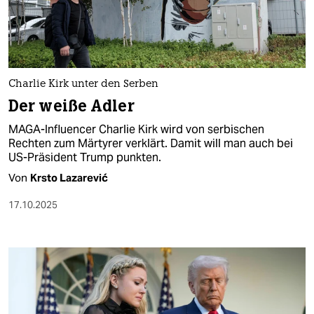
berlin
nord
wahrheit
Charlie Kirk unter den Serben
verlag
Der weiße Adler
verlag
MAGA-Influencer Charlie Kirk wird von serbischen
Rechten zum Märtyrer verklärt. Damit will man auch bei
veranstaltungen
US-Präsident Trump punkten.
shop
Von
Krsto Lazarević
fragen & hilfe
17.10.2025
unterstützen
abo
genossenschaft