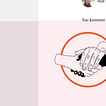
Aus
epaper login
Sie kommt 
schöne Obj
Showgirl i
Zeitschrift
„schöne Ma
Heute ist 
Unter dem
dass es nor
Unterstütz
Aktion vor
Erkennungs
bekanntest