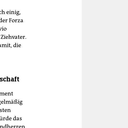
h einig,
der Forza
vio
 Ziehvater.
amit, die
lschaft
ament
egelmäßig
rsten
würde das
rundherren,