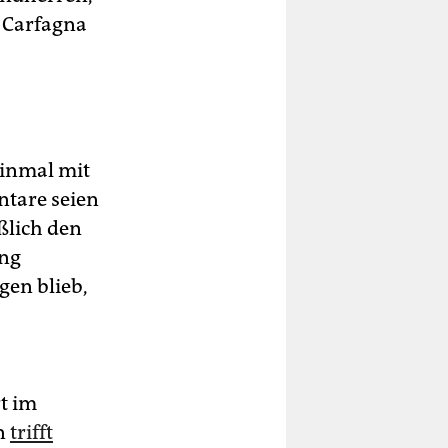
. Carfagna
einmal mit
ntare seien
ßlich den
ung
gen blieb,
t im
n
trifft