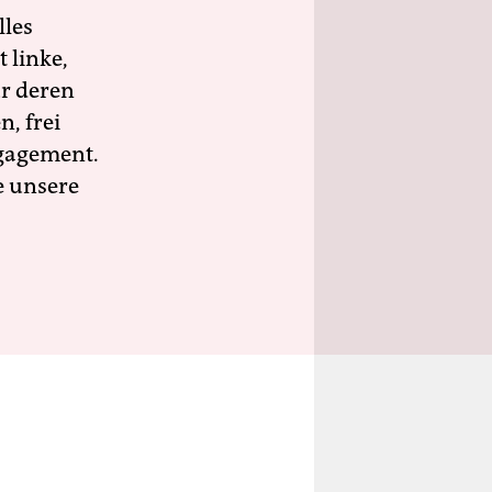
lles
 linke,
ür deren
n, frei
ngagement.
e unsere