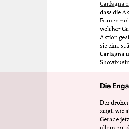
Carfagna e
dass die A
Frauen – ob
welcher Ge
Aktion gest
sie eine s
Carfagna ü
Showbusines
Die Enga
Der drohe
zeigt, wie
Gerade jet
allem mit d