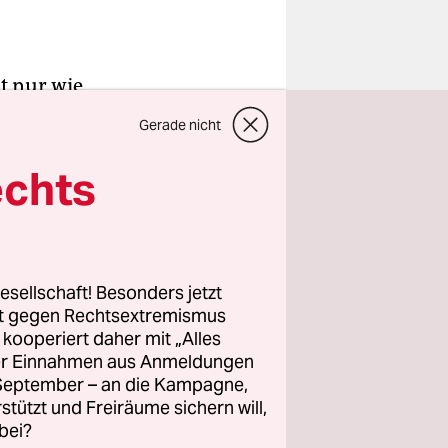
t nur wie
und
Gerade nicht
og sich für
m als die
echts
en Frauen.
icht normal,
esellschaft! Besonders jetzt
rt gegen Rechtsextremismus
z kooperiert daher mit „Alles
n sich der
ller Einnahmen aus Anmeldungen
. September – an die Kampagne,
n
rstützt und Freiräume sichern will,
bei?