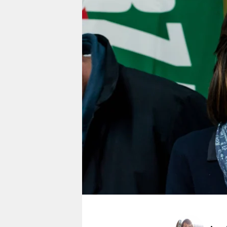
berlin
nord
wahrheit
verlag
verlag
veranstaltungen
shop
fragen & hilfe
unterstützen
abo
genossenschaft