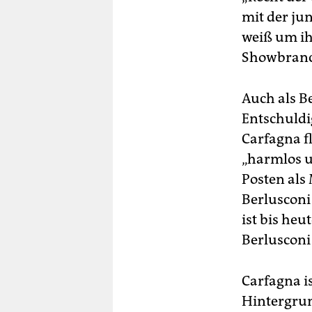
mit der ju
weiß um ihr
Showbranch
Auch als Be
Entschuldi
Carfagna f
„harmlos un
Posten als
Berlusconi
ist bis heu
Berlusconi
Carfagna i
Hintergru