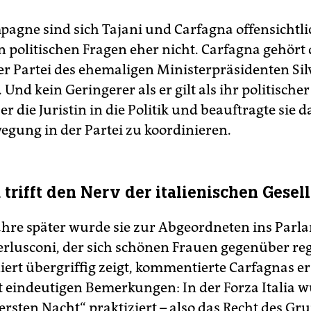
pagne sind sich Tajani und Carfagna offensichtlic
n politischen Fragen eher nicht. Carfagna gehört 
der Partei des ehemaligen Ministerpräsidenten Sil
 Und kein Geringerer als er gilt als ihr politischer
er die Juristin in die Politik und beauftragte sie d
gung in der Partei zu koordinieren.
trifft den Nerv der italienischen Gesel
ahre später wurde sie zur Abgeordneten ins Parl
erlusconi, der sich schönen Frauen gegenüber r
ert übergriffig zeigt, kommentierte Carfagnas e
it eindeutigen Bemerkungen: In der Forza Italia 
ersten Nacht“ praktiziert – also das Recht des G