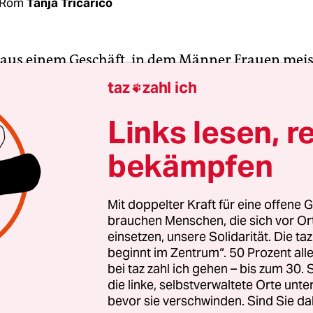
 Rom
Tanja Tricarico
aus einem Geschäft, in dem Männer Frauen meis
ekte behandeln. Mara Carfagna, 42, war Model 
taz
zahl ich

n einer italienischen Unterhaltungssendung, sie z
en aus, in der TV-Branche kannte man sie vor alle
Links lesen, r
ra“.
bekämpfen
sie das Gesicht einer Kampagne gegen Gewalt geg
 Hashtag
#nonènormalechesianormale
(es ist n
Mit doppelter Kraft für eine offene G
brauchen Menschen, die sich vor O
mal ist) ruft Carfagna in Italien derzeit zu mehr
einsetzen, unsere Solidarität. Die ta
ung für Frauen auf. Tausende Menschen schlosse
beginnt im Zentrum“. 50 Prozent a
 allem über Twitter und Facebook an. Ihr
bei taz zahl ich gehen – bis zum 30
zeichen: ein roter Strich unter dem Auge. Zu de
die linke, selbstverwaltete Orte unte
bevor sie verschwinden. Sind Sie da
en Unterstützern des Aufrufs gehört EU-