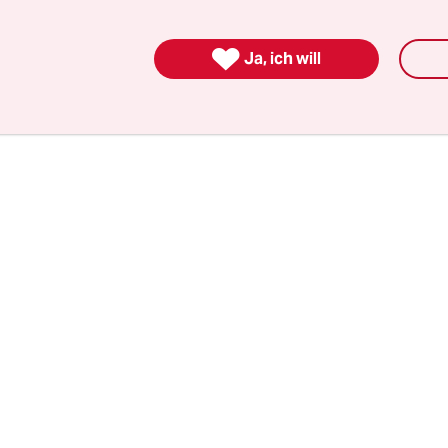
präsident Antonio Tajani. Dieser malte sich mit L
n Halbkreis unter das linke Auge und trat beim Br

Ja, ich will
nde in Brüssel sogar so vor die Presse.