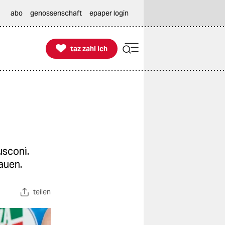
abo
genossenschaft
epaper login

taz zahl ich
taz zahl ich
usconi.
auen.
teilen