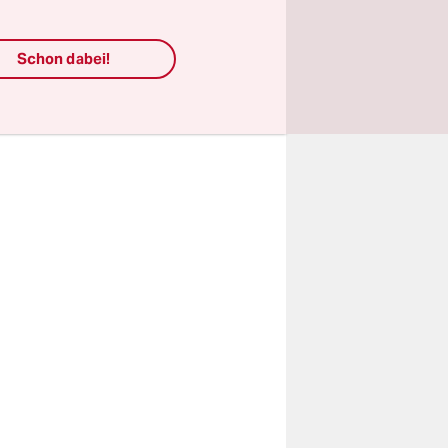
ippenstift
exit-Gipfel
Schon dabei!