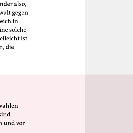
nder also,
ewalt gegen
eich in
ine solche
lleicht ist
n, die
wahlen
sind.
h und vor