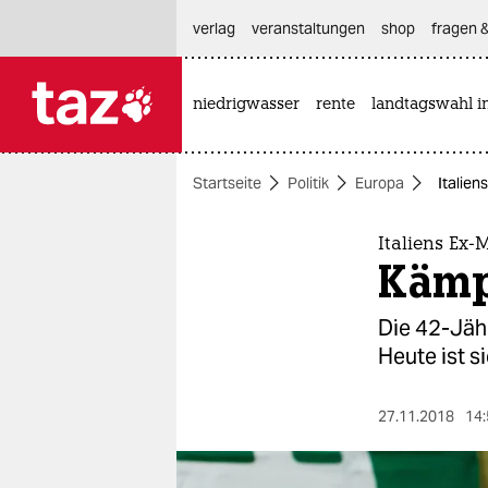
hautnavigation anspringen
hauptinhalt anspringen
footer anspringen
verlag
veranstaltungen
shop
fragen &
niedrigwasser
rente
landtagswahl i

taz zahl ich
taz zahl ich
Startseite
Politik
Europa
Italien
themen
politik
Italiens Ex-
Kämp
öko
Die 42-Jähr
gesellschaft
Heute ist 
kultur
27.11.2018
14:
sport