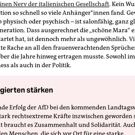
inen Nerv der italienischen Gesellschaft
. Kein Wu
ktion so schnell so viele Anhänger*innen fand. G
 physisch oder psychisch – ist salonfähig, ganz gl
neration. Dass ausgerechnet die „schöne Mara“ e
artet hat, ist dennoch mehr als ungewöhnlich. Vie
päte Rache an all den frauenverachtenden Sprüche
ber die Jahre hinweg ertragen musste. Sowohl im
s als auch in der Politik.
gierten stärken
nde Erfolg der AfD bei den kommenden Landtags
 stark rechtsextreme Kräfte inzwischen geworden 
zt braucht es Zusammenhalt und Solidarität. Auc
en Menschen, die sich vor Ort für eine starke