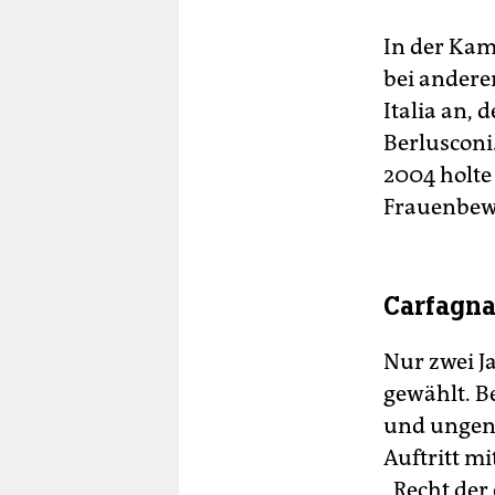
In der Kam
bei andere
Italia an, 
Berlusconi.
2004 holte 
Frauenbewe
Carfagna 
Nur zwei J
gewählt. B
und ungeni
Auftritt m
„Recht der 