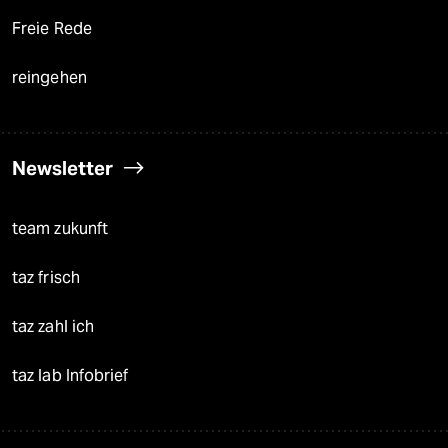
Freie Rede
reingehen
Newsletter
team zukunft
taz frisch
taz zahl ich
taz lab Infobrief