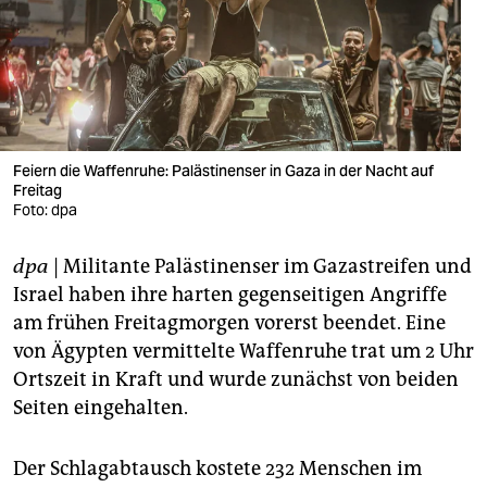
berlin
nord
wahrheit
verlag
Feiern die Waffenruhe: Palästinenser in Gaza in der Nacht auf
Freitag
verlag
Foto: dpa
veranstaltungen
dpa
| Militante Palästinenser im Gazastreifen und
shop
Israel haben ihre harten gegenseitigen Angriffe
fragen & hilfe
am frühen Freitagmorgen vorerst beendet. Eine
von Ägypten vermittelte Waffenruhe trat um 2 Uhr
unterstützen
Ortszeit in Kraft und wurde zunächst von beiden
Seiten eingehalten.
abo
genossenschaft
Der Schlagabtausch kostete 232 Menschen im