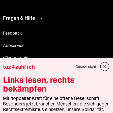
Fragen & Hilfe
Feedback
Aboservice
ePaper Login
taz
zahl ich
Gerade nicht

Downloads für Abonnierende
Links lesen, rechts
bekämpfen
© 2026 taz Verlags und Vertriebs GmbH
Alle Rechte vorbehalten. Bei rechtlichen Fragen oder für Genehmigungen
Mit doppelter Kraft für eine offene Gesellschaft!
wenden Sie sich bitte an
lizenzen@taz.de
Besonders jetzt brauchen Menschen, die sich gegen
Rechtsextremismus einsetzen, unsere Solidarität.