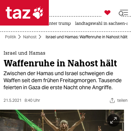

taz zahl ich
nahost-konflikt
usa unter trump
landtagswahl in sachsen-an

taz zahl ich
Politik
Nahost
Israel und Hamas: Waffenruhe in Nahost hält
taz zahl ich
themen
Israel und Hamas
Waffenruhe in Nahost hält
politik
Zwischen der Hamas und Israel schweigen die
öko
Waffen seit dem frühen Freitagmorgen. Tausende
feierten in Gaza die erste Nacht ohne Angriffe.
gesellschaft
21.5.2021
8:40 Uhr
teilen
kultur
sport