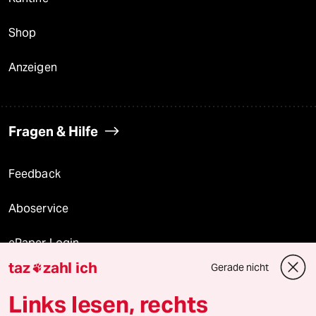
Shop
Anzeigen
Fragen & Hilfe
Feedback
Aboservice
ePaper Login
taz
zahl ich
Gerade nicht

Downloads für Abonnierende
Links lesen, rechts