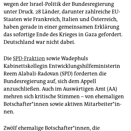
epaper login
wegen der Israel-Politik der Bundesregierung
unter Druck. 28 Länder, darunter zahlreiche EU-
Staaten wie Frankreich, Italien und Österreich,
haben gerade in einer gemeinsamen Erklärung
das sofortige Ende des Krieges in Gaza gefordert.
Deutschland war nicht dabei.
Die
SPD-Fraktion
sowie Wadephuls
Kabinettskollegin Entwicklungshilfeministerin
Reem Alaba­li-Radovan (SPD) forderten die
Bundesregierung auf, sich dem Appell
anzuschließen. Auch im Auswärtigen Amt (AA)
mehren sich kritische Stimmen – von ehemaligen
Bot­schaf­te­r*in­nen sowie aktiven Mit­ar­bei­te­r*in­
nen.
Zwölf ehemalige Bot­schafter*innen, die