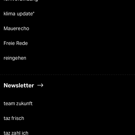
klima update°
Mauerecho
Freie Rede
reingehen
Newsletter
team zukunft
taz frisch
taz zahl ich