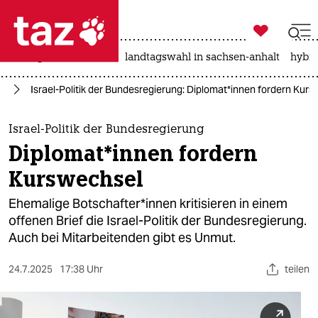

taz zahl ich
niedrigwasser
rente
landtagswahl in sachsen-anhalt
hybri

taz zahl ich
kt
Israel-Politik der Bundesregierung: Di­plo­ma­t*in­nen fordern Kur
taz zahl ich
themen
Israel-Politik der Bundesregierung
Di­plo­ma­t*in­nen fordern
politik
Kurswechsel
öko
Ehemalige Bot­schaf­te­r*in­nen kritisieren in einem
offenen Brief die Israel-Politik der Bundesregierung.
gesellschaft
Auch bei Mit­ar­bei­te­nden gibt es Unmut.
kultur
24.7.2025
17:38 Uhr
teilen
sport