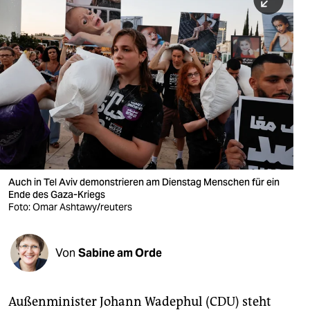
berlin
nord
wahrheit
verlag
verlag
veranstaltungen
shop
Auch in Tel Aviv demonstrieren am Dienstag Menschen für ein
Ende des Gaza-Kriegs
fragen & hilfe
Foto: Omar Ashtawy/reuters
unterstützen
Von
Sabine am Orde
abo
genossenschaft
Außenminister Johann Wadephul (CDU) steht