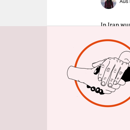
Aus 
epaper login
In Iran wu
obligatoris
Arezoo Bad
angeschoss
von den Be
worden sei
Nach der A
Frauen vor
verstärkt 
identifizi
und die B