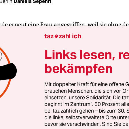
Berlin
Daniela Sepehri
rde erneut eine Frau angegriffen, weil sie ohne d
chen Hijab unterwegs gewesen sein soll. Die 31-j
taz
zahl ich

ri wurde von der iranischen Polizei in ihrem Aut
en und liegt seitdem gelähmt im Krankenhaus. N
Links lesen, r
hörden zu einem Geständnis gegen sich selbst 
bekämpfen
n, berichten Menschenrechtsaktivist*innen.
nkündigung der Islamischen Republik, strenger
Mit doppelter Kraft für eine offene G
brauchen Menschen, die sich vor O
zugehen, die am Steuer kein
Kopftuch tragen
, w
einsetzen, unsere Solidarität. Die ta
Autofahrerinnen ohne Hijab per Videoüberwach
beginnt im Zentrum“. 50 Prozent a
ert. Den Betroffenen drohen unter anderem hohe 
bei taz zahl ich gehen – bis zum 30
eschlagnahmung des Fahrzeugs.
die linke, selbstverwaltete Orte unte
bevor sie verschwinden. Sind Sie da