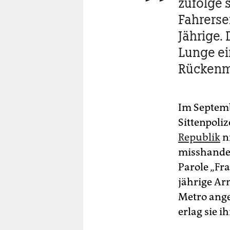
zufolge s
Fahrersei
Jährige. 
Lunge ei
Rückenm
Im Septemb
Sittenpoli
Republik
n
misshandelt
Parole „Fra
jährige Ar
Metro ange
erlag sie i