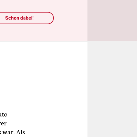
Schon dabei!
uto
rer
 war. Als