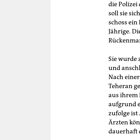
die Polize
soll sie si
schoss ein 
Jährige. D
Rückenmar
Sie wurde 
und anschl
Nach einer
Teheran ge
aus ihrem 
aufgrund e
zufolge is
Ärzten kön
dauerhaft 