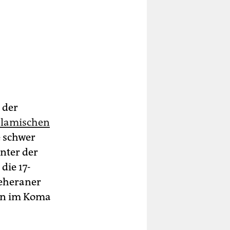
 der
slamischen
e schwer
unter der
die 17-
Teheraner
gen im Koma