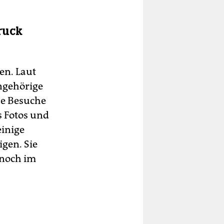
ruck
en. Laut
ngehörige
ze Besuche
s Fotos und
einige
igen. Sie
 noch im