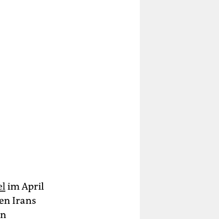
el
im April
ßen Irans
en