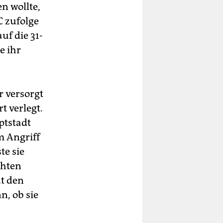
n wollte,
C zufolge
uf die 31-
e ihr
r versorgt
 verlegt.
ptstadt
m Angriff
e sie
chten
ut den
n, ob sie