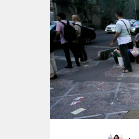
berlin
nord
wahrheit
verlag
verlag
veranstaltungen
shop
fragen & hilfe
unterstützen
abo
genossenschaft