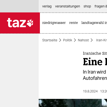
hautnavigation anspringen
hauptinhalt anspringen
footer anspringen
verlag
veranstaltungen
shop
fragen &
niedrigwasser
rente
landtagswahl i

taz zahl ich
taz zahl ich
Startseite
Politik
Nahost
Iran-Kr
themen
politik
Iranische Si
Eine 
öko
In Iran wir
gesellschaft
Autofahren
kultur
19.8.2024
13:2
sport