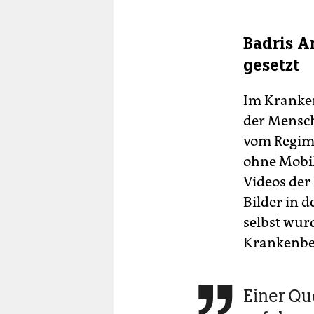
Badris 
gesetzt
Im Kranken
der Mensc
vom Regime
ohne Mobil
Videos der
Bilder in 
selbst wur
Krankenbet
Einer Qu
