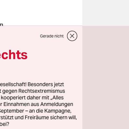
en
ährige
Gerade nicht
o
un soll sie
echts
gezwungen
 gegen
esellschaft! Besonders jetzt
rt gegen Rechtsextremismus
erden
z kooperiert daher mit „Alles
ung
ller Einnahmen aus Anmeldungen
Geldstrafen
. September – an die Kampagne,
rstützt und Freiräume sichern will,
bei?