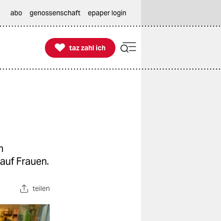
abo
genossenschaft
epaper login

taz zahl ich
taz zahl ich
m
auf Frauen.
teilen