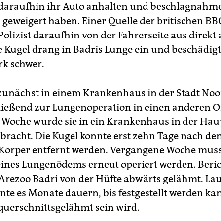
i daraufhin ihr Auto anhalten und beschlagnahme
ch geweigert haben. Einer Quelle der britischen BB
Polizist daraufhin von der Fahrerseite aus direkt a
ie Kugel drang in Badris Lunge ein und beschädigt
k schwer.
zunächst in einem Krankenhaus in der Stadt Noo
ießend zur Lungenoperation in einen anderen Ort
 Woche wurde sie in ein Krankenhaus in der Hau
bracht. Die Kugel konnte erst zehn Tage nach de
Körper entfernt werden. Vergangene Woche musst
ines Lungenödems erneut operiert werden. Beri
t Arezoo Badri von der Hüfte abwärts gelähmt. La
nte es Monate dauern, bis festgestellt werden kan
querschnittsgelähmt sein wird.