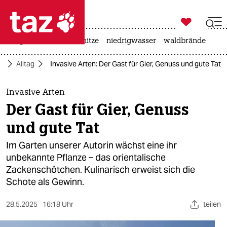

taz zahl ich
krieg in der ukraine
hitze
niedrigwasser
waldbrände

taz zahl ich
ft
Alltag
Invasive Arten: Der Gast für Gier, Genuss und gute Tat
taz zahl ich
themen
Invasive Arten
Der Gast für Gier, Genuss
politik
und gute Tat
öko
Im Garten unserer Autorin wächst eine ihr
unbekannte Pflanze – das orientalische
gesellschaft
Zackenschötchen. Kulinarisch erweist sich die
Schote als Gewinn.
kultur
sport
28.5.2025
16:18 Uhr
teilen