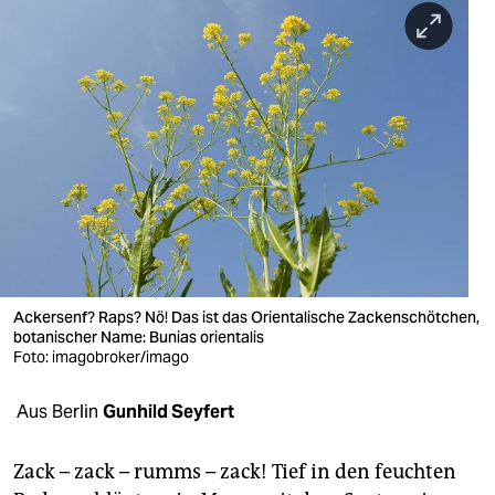
berlin
nord
wahrheit
verlag
verlag
veranstaltungen
shop
Ackersenf? Raps? Nö! Das ist das Orientalische Zacken­schötchen,
fragen & hilfe
botanischer Name: Bunias orientalis
Foto: imagobroker/imago
unterstützen
Aus Berlin
Gunhild Seyfert
abo
genossenschaft
Zack – zack – rumms – zack! Tief in den feuchten