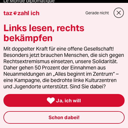
Le Monde diplomatique
taz
zahl ich
Gerade nicht

taz Archiv
Links lesen, rechts
bekämpfen
Mehr taz Angebote
Mit doppelter Kraft für eine offene Gesellschaft!
Besonders jetzt brauchen Menschen, die sich gegen
Reisen
Rechtsextremismus einsetzen, unsere Solidarität.
Daher gehen 50 Prozent der Einnahmen aus
Kantine
Neuanmeldungen an „Alles beginnt im Zentrum“ –
eine Kampagne, die bedrohte linke Kulturzentren
und Jugendorte unterstützt. Sind Sie dabei?
Shop

Ja, ich will
Anzeigen
Schon dabei!
Fragen & Hilfe