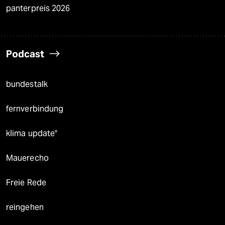
panterpreis 2026
Podcast
bundestalk
fernverbindung
klima update°
Mauerecho
Freie Rede
reingehen