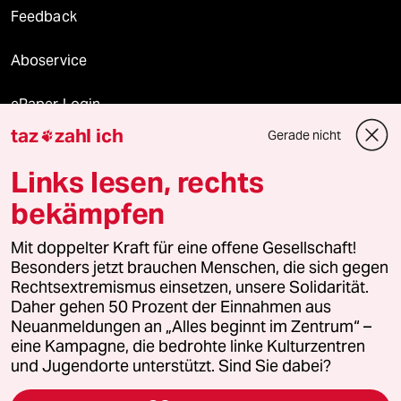
Feedback
Aboservice
ePaper Login
taz
zahl ich
Gerade nicht

Downloads für Abonnierende
Links lesen, rechts
bekämpfen
© 2026 taz Verlags und Vertriebs GmbH
Alle Rechte vorbehalten. Bei rechtlichen Fragen oder für Genehmigungen
Mit doppelter Kraft für eine offene Gesellschaft!
wenden Sie sich bitte an
lizenzen@taz.de
Besonders jetzt brauchen Menschen, die sich gegen
Rechtsextremismus einsetzen, unsere Solidarität.
Daher gehen 50 Prozent der Einnahmen aus
Feedback
Redaktionsstatut
Kommune-Richtlinien
KI-
Neuanmeldungen an „Alles beginnt im Zentrum“ –
eine Kampagne, die bedrohte linke Kulturzentren
Leitlinie
Informant
Datenschutz
Impressum
AGB
und Jugendorte unterstützt. Sind Sie dabei?