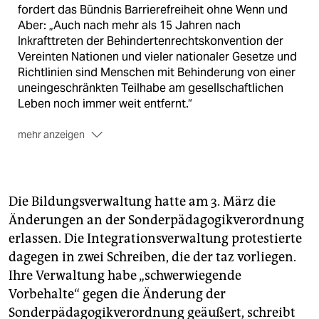
fordert das Bündnis Barrierefreiheit ohne Wenn und
Aber: „Auch nach mehr als 15 Jahren nach
Inkrafttreten der Behindertenrechtskonvention der
Vereinten Nationen und vieler nationaler Gesetze und
Richtlinien sind Menschen mit Behinderung von einer
uneingeschränkten Teilhabe am gesellschaftlichen
Leben noch immer weit entfernt.“
mehr anzeigen
Die Demo
startet um 11 Uhr am Brandenburger Tor.
Von dort geht es über die Straße Unter den Linden
zur Abschlusskundgebung ab 13 Uhr vor dem Roten
Die Bildungsverwaltung hatte am 3. März die
Rathaus. Während der Abschlusskundgebung stehen
Änderungen an der Sonderpädagogikverordnung
Gebärdensprach­dolmet­scher*innen zur Verfügung.
erlassen. Die Integrationsverwaltung protestierte
(taz)
dagegen in zwei Schreiben, die der taz vorliegen.
Ihre Verwaltung habe „schwerwiegende
Vorbehalte“ gegen die Änderung der
Sonderpädagogikverordnung geäußert, schreibt