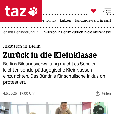

taz zahl ich
bergsteigen
usa unter trump
katzen
landtagswahl in sachs

taz zahl ich
eben mit Behinderung
Inklusion in Berlin: Zurück in die Kleinklasse
taz zahl ich
themen
Inklusion in Berlin
Zurück in die Kleinklasse
politik
Berlins Bildungsverwaltung macht es Schulen
öko
leichter, sonderpädagogische Kleinklassen
einzurichten. Das Bündnis für schulische Inklusion
gesellschaft
protestiert.
kultur
4.5.2025
17:00 Uhr
teilen
sport