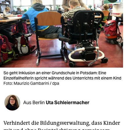
berlin
nord
wahrheit
verlag
verlag
veranstaltungen
So geht Inklusion an einer Grundschule in Potsdam: Eine
shop
Einzelfallhelferin spricht während des Unterrichts mit einem Kind
Foto: Maurizio Gambarini / dpa
fragen & hilfe
unterstützen
Aus Berlin
Uta Schleiermacher
abo
genossenschaft
Verhindert die Bildungsverwaltung, dass Kinder