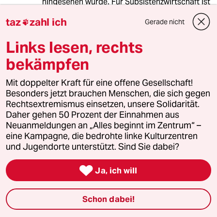
hingesehen wurde. Für Subsistenzwirtschaft ist
Milpa ja ganz nett, aber der Erfolg kommt auch
taz
zahl ich
Gerade nicht
hier nicht von alleine.

Links lesen, rechts
Und wie eine Ernte auf einem großen Feld (und
nicht eines kleinen Beetes) dann aussehen soll
bekämpfen
wird auch nicht beantwortet. Wer praktische
Erfahrungen mit Bohnen- oder Kürbisanbau
Mit doppelter Kraft für eine offene Gesellschaft!
hat, wird wissen was gemeint ist. Das mündet
Besonders jetzt brauchen Menschen, die sich gegen
dann in enorm zeitfressender, händischer
Rechtsextremismus einsetzen, unsere Solidarität.
Arbeit.
Daher gehen 50 Prozent der Einnahmen aus
Neuanmeldungen an „Alles beginnt im Zentrum“ –
Und Humusschichten aufzubauen in
eine Kampagne, die bedrohte linke Kulturzentren
Brandenburg.... da muss einige Jahre lang
und Jugendorte unterstützt. Sind Sie dabei?
Walderde zu Paste verarbeitet werden....

Ja, ich will
u62
U
Schon dabei!
09.07.2023
,
15:09 Uhr