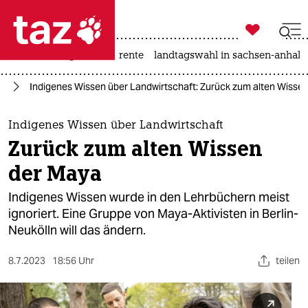

taz zahl ich
hitze
niedrigwasser
rente
landtagswahl in sachsen-anhalt

taz zahl ich
ft
Indigenes Wissen über Landwirtschaft: Zurück zum alten Wisse
taz zahl ich
themen
Indigenes Wissen über Landwirtschaft
Zurück zum alten Wissen
politik
der Maya
öko
Indigenes Wissen wurde in den Lehrbüchern meist
ignoriert. Eine Gruppe von Maya-Aktivisten in Berlin-
gesellschaft
Neukölln will das ändern.
kultur
8.7.2023
18:56 Uhr
teilen
sport