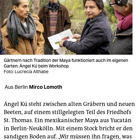
berlin
nord
wahrheit
verlag
verlag
Gärtnern nach Tradition der Maya funktioniert auch im eigenen
Garten: Ángel Kú beim Workshop
veranstaltungen
Foto: Lucrecia Althabe
shop
Aus Berlin
Mirco Lomoth
fragen & hilfe
unterstützen
Ángel Kú steht zwischen alten Gräbern und neuen
Beeten, auf einem stillgelegten Teil des Friedhofs
abo
St. Thomas. Ein mexikanischer Maya aus Yucatán
in Berlin-Neukölln. Mit einem Stock bricht er den
genossenschaft
sandigen Boden auf. „Wir müssen ihn fragen, was