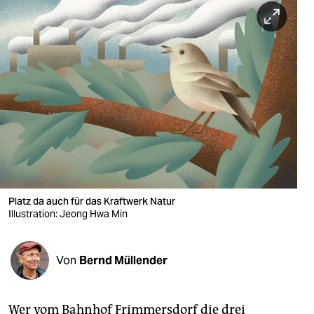
berlin
nord
wahrheit
verlag
verlag
veranstaltungen
shop
Platz da auch für das Kraftwerk Natur
fragen & hilfe
Illustration: Jeong Hwa Min
unterstützen
Von
Bernd Müllender
abo
genossenschaft
Wer vom Bahnhof Frimmersdorf die drei