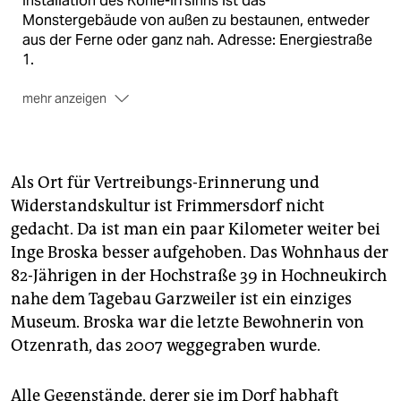
Installation des Kohle-Irrsinns ist das
Monstergebäude von außen zu bestaunen, entweder
aus der Ferne oder ganz nah. Adresse: Energiestraße
1.
mehr anzeigen
Das Zielpublikum
Für Fans von Industriedenkmälern ist das Kraftwerk
Als Ort für Vertreibungs-Erinnerung und
natürlich ein Pfund. Um die ganze Geschichte in den
Blick zu bekommen, empfiehlt sich der auch digitale
Widerstandskultur ist Frimmersdorf nicht
Besuch
im Hausmuseum von Inge Broska
in
gedacht. Da ist man ein paar Kilometer weiter bei
Hochneukirch.
Inge Broska besser aufgehoben. Das Wohnhaus der
82-Jährigen in der Hochstraße 39 in Hochneukirch
Hindernisse auf dem Weg
nahe dem Tagebau Garzweiler ist ein einziges
Transformation dauert. Gerade eben begannen im
Museum. Broska war die letzte Bewohnerin von
Kraftwerk Frimmersdorf erst die Rückbauarbeiten.
Otzenrath, das 2007 weggegraben wurde.
Alle Gegenstände, derer sie im Dorf habhaft