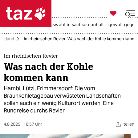

taz zahl ich
hitze
surfen
landtagswahl in sachsen-anhalt
gewalt gegen

taz zahl ich
adtland
Im rheinischen Revier: Was nach der Kohle kommen kann
taz zahl ich
themen
Im rheinischen Revier
Was nach der Kohle
politik
kommen kann
öko
Hambi, Lützi, Frimmersdorf: Die vom
Braunkohletagebau verwüsteten Landschaften
gesellschaft
sollen auch ein wenig Kulturort werden. Eine
Rundreise durchs Revier.
kultur
sport
4.8.2025
16:57 Uhr
teilen