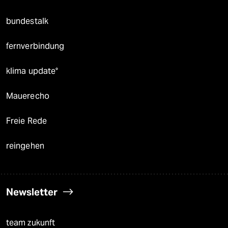
bundestalk
fernverbindung
klima update°
Mauerecho
Freie Rede
reingehen
Newsletter
team zukunft