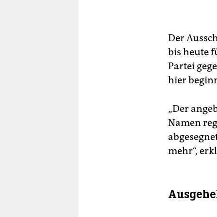
Der Aussch
bis heute 
Partei geg
hier begin
„Der angeb
Namen regi
abgesegnet
mehr“, erk
Ausgeheb