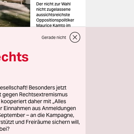
Der nicht zur Wahl
nicht zu­gelassene
aussichtsreichste
Oppositionspolitiker
Maurice Kamto im
Jahr 2018
Foto: Zohra
Gerade nicht
Bensemra/Reuters
echts
esellschaft! Besonders jetzt
entzahlen
rt gegen Rechtsextremismus
Papier zu
z kooperiert daher mit „Alles
 Auflistung
ller Einnahmen aus Anmeldungen
h umkreist
. September – an die Kampagne,
rstützt und Freiräume sichern will,
ir brauchen
bei?
bei der