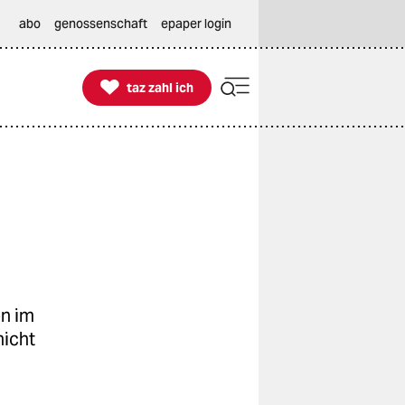
abo
genossenschaft
epaper login

taz zahl ich
taz zahl ich
en im
nicht