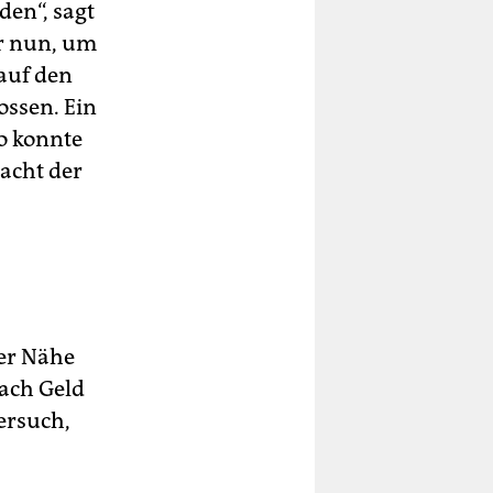
en“, sagt
er nun, um
auf den
ossen. Ein
o konnte
acht der
her Nähe
nach Geld
ersuch,