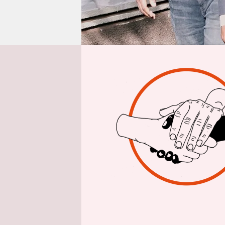
epaper login
Aus 
Fabrice Le
und Namen 
schreiben.
und schrei
der Politik
mindestens