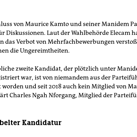
luss von Maurice Kamto und seiner Manidem Par
für Diskussionen. Laut der Wahlbehörde Elecam ha
en das Verbot von Mehrfachbewerbungen versto
nen die Ungereimtheiten.
liche zweite Kandidat, der plötzlich unter Mani
striert war, ist von niemandem aus der Parteif
 worden und seit 2018 auch kein Mitglied von 
lärt Charles Ngah Nforgang, Mitglied der Parteif
elter Kandidatur