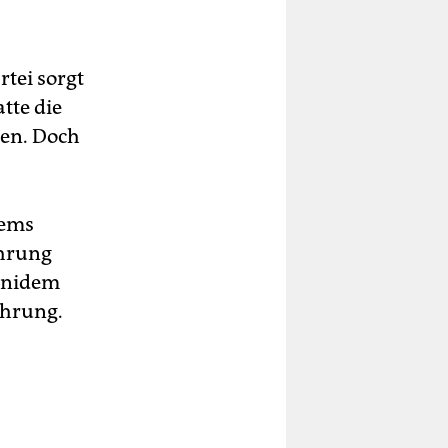
tei sorgt
tte die
ßen. Doch
dems
ührung
Manidem
ührung.