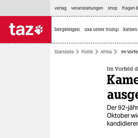
hautnavigation anspringen
hauptinhalt anspringen
footer anspringen
verlag
veranstaltungen
shop
fragen &
bergsteigen
usa unter trump
katzen

taz zahl ich
taz zahl ich
Startseite
Politik
Afrika
Im Vorfe
themen
politik
Im Vorfeld 
Kame
öko
ausge
gesellschaft
Der 92-jähr
kultur
Oktober wie
kandidieren
sport