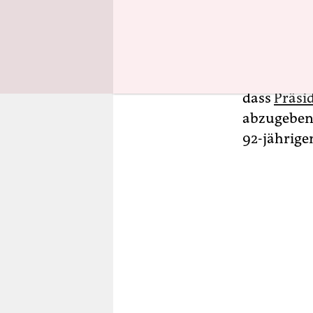
Wahl eine 
Am 12. Okt
tatsächlich
dass
Präsi
abzugeben.
92-jährige