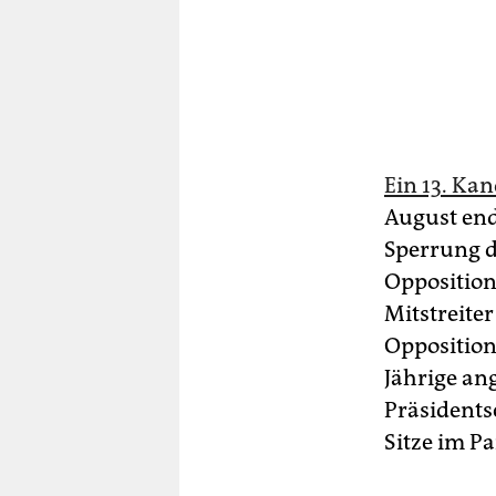
Ein 13. Ka
August end
Sperrung d
Opposition
Mitstreite
Oppositions
Jährige ang
Präsidents
Sitze im P