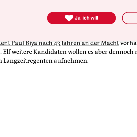
echte Chance zu haben.“

Ja, ich will
ober wird in Kamerun ein Präsident gewählt. Ob 
 neu sein wird, ist fraglich. Denn es spricht wenig
dent Paul Biya nach 43 Jahren an der Macht
vorhat
 Elf weitere Kandidaten wollen es aber dennoch
n Langzeitregenten aufnehmen.