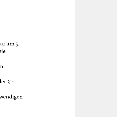
war am 5.
Die
en
er 31-
otwendigen