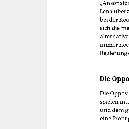
„Ansonsten
Lena überz
bei der Ko
sich die m
alternativ
immer noch
Regierung
Die Oppo
Die Opposit
spielen int
und dem gr
eine Front