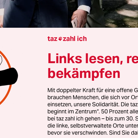
taz
zahl ich

Links lesen, r
Yaoundé und Douala
Helena Kreiensiek
bekämpfen
Mit doppelter Kraft für eine offene G
na zückt einen Kugelschreiber und fängt an, Proz
brauchen Menschen, die sich vor O
in verschiedenen Konstellationen auf ein Blatt 
einsetzen, unsere Solidarität. Die ta
 „Die Mathematik des Gewinnens“, nennt er seine
beginnt im Zentrum“. 50 Prozent a
bt dick eine große Sieben auf das Blatt. Mehrfac
bei taz zahl ich gehen – bis zum 30
die linke, selbstverwaltete Orte unte
er der Popular Action Party die Zahl und sagt: „W
bevor sie verschwinden. Sind Sie da
 sieben Parteien aus dem Opposi­tionslager, um 