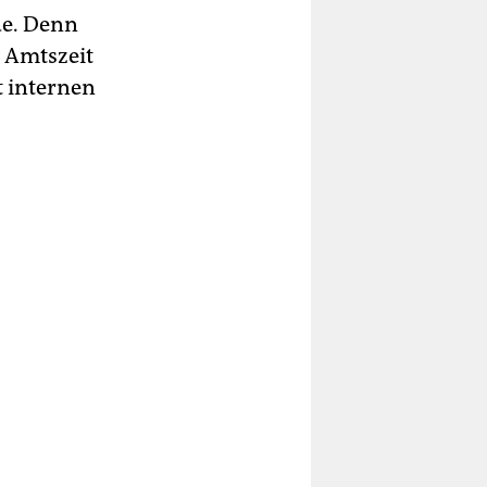
nde. Denn
e Amtszeit
t internen