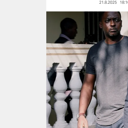
berlin
21.8.2025
18:1
nord
wahrheit
verlag
verlag
veranstaltungen
shop
fragen & hilfe
unterstützen
abo
genossenschaft