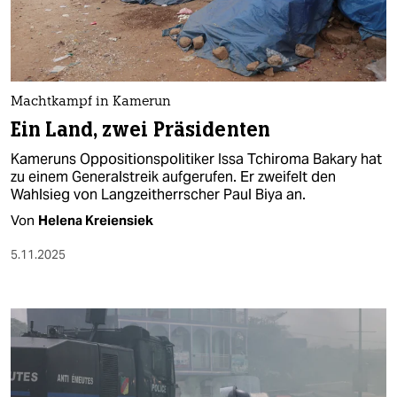
berlin
nord
wahrheit
Machtkampf in Kamerun
verlag
Ein Land, zwei Präsidenten
verlag
Kameruns Oppositionspolitiker Issa Tchiroma Bakary hat
zu einem Generalstreik aufgerufen. Er zweifelt den
veranstaltungen
Wahlsieg von Langzeitherrscher Paul Biya an.
Von
Helena Kreiensiek
shop
5.11.2025
fragen & hilfe
unterstützen
abo
genossenschaft