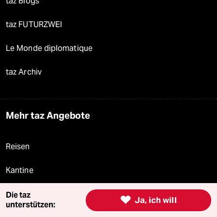
taz Blogs
taz FUTURZWEI
Le Monde diplomatique
taz Archiv
Mehr taz Angebote
Reisen
Kantine
Shop
Die taz

Ja, ich will
unterstützen: