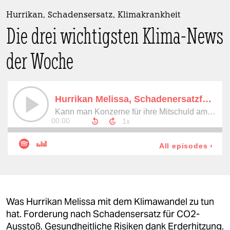
berlin
Hurrikan, Schadensersatz, Klimakrankheit
nord
Die drei wichtigsten Klima-News
wahrheit
der Woche
verlag
verlag
veranstaltungen
shop
fragen & hilfe
unterstützen
abo
Was Hurrikan Melissa mit dem Klimawandel zu tun
genossenschaft
hat. Forderung nach Schadensersatz für CO2-
Ausstoß. Gesundheitliche Risiken dank Erderhitzung.