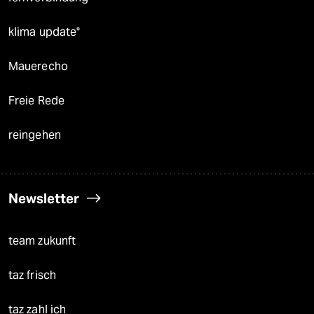
klima update°
Mauerecho
Freie Rede
reingehen
Newsletter
team zukunft
taz frisch
taz zahl ich