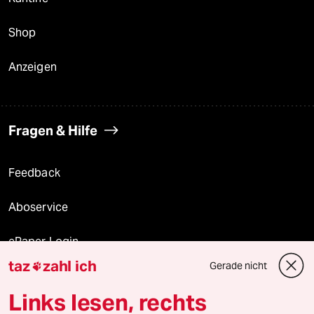
Shop
Anzeigen
Fragen & Hilfe
Feedback
Aboservice
ePaper Login
taz
zahl ich
Gerade nicht

Downloads für Abonnierende
Links lesen, rechts