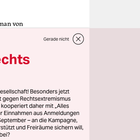
oman von
es US-
Gerade nicht
ragt darin
rk Twains
echts
James“ nun
t mit
esellschaft! Besonders jetzt
e, vor der
rt gegen Rechtsextremismus
s so viel
z kooperiert daher mit „Alles
ller Einnahmen aus Anmeldungen
errend“.
. September – an die Kampagne,
rstützt und Freiräume sichern will,
bei?