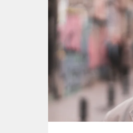
berlin
nord
wahrheit
verlag
verlag
veranstaltungen
shop
fragen & hilfe
unterstützen
abo
genossenschaft