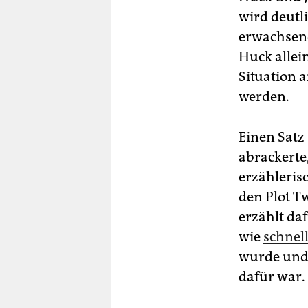
wird deutli
erwachsene
Huck allei
Situation 
werden.
Einen Satz
abrackerte,
erzähleris
den Plot T
erzählt daf
wie
schnel
wurde und 
dafür war.