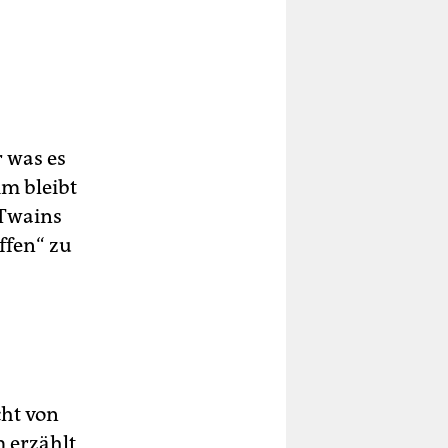
 was es
im bleibt
 Twains
ffen“ zu
cht von
 erzählt,