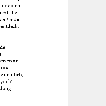
 für einen
cht, die
Weißer die
 entdeckt
nde
t
Ganzen an
g und
e deutlich,
lyncht
ndung