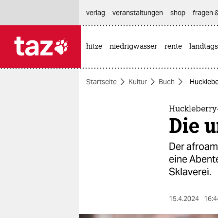
hautnavigation anspringen
hauptinhalt anspringen
footer anspringen
verlag
veranstaltungen
shop
fragen &
hitze
niedrigwasser
rente
landtags

taz zahl ich
taz zahl ich
Startseite
Kultur
Buch
Hucklebe
themen
politik
Huckleberry
Die 
öko
Der afroam
gesellschaft
eine Abent
Sklaverei.
kultur
sport
15.4.2024
16:4