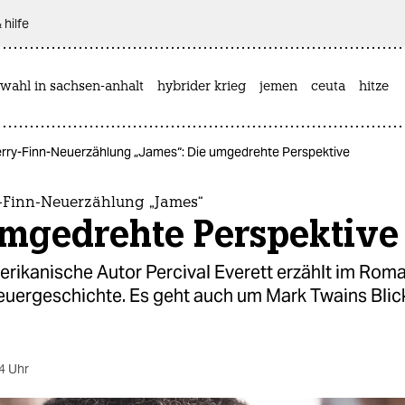
 hilfe
wahl in sachsen-anhalt
hybrider krieg
jemen
ceuta
hitze
rry-Finn-Neuerzählung „James“: Die umgedrehte Perspektive
-Finn-Neuerzählung „James“
umgedrehte Perspektive
erikanische Autor Percival Everett erzählt im Rom
euergeschichte. Es geht auch um Mark Twains Blick
4 Uhr