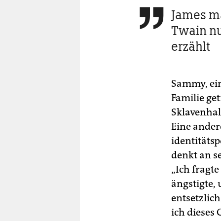
James ma

Twain nu
erzählt
Sammy, ein
Familie ge
Sklavenhalt
Eine ander
identitäts
denkt an se
„Ich fragt
ängstigte,
entsetzlich
ich dieses 