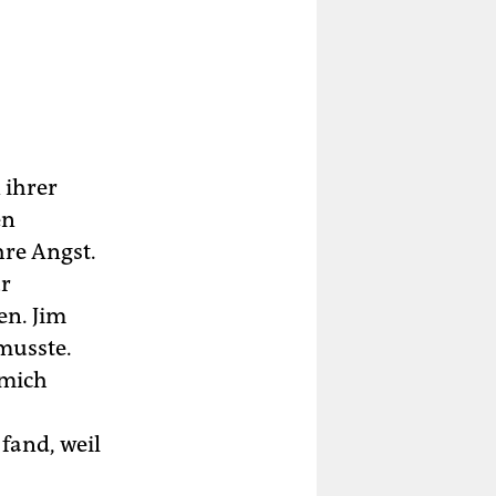
 ihrer
en
hre Angst.
ur
en. Jim
 musste.
 mich
,
 fand, weil