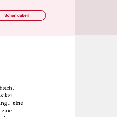
Schon dabei!
bsicht
ssiker
ung … eine
 eine