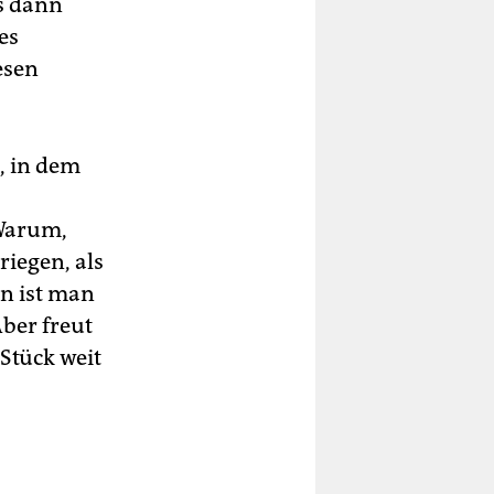
s dann
es
esen
, in dem
 Warum,
riegen, als
n ist man
ber freut
 Stück weit