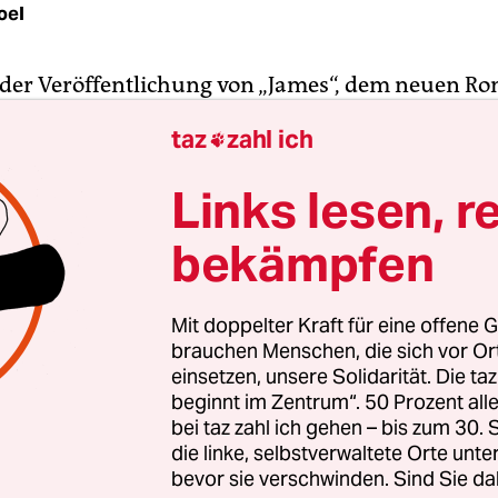
oel
 der Veröffentlichung von „James“, dem neuen R
erett, erschien im
New Yorker
ein großes Porträt d
taz
zahl ich

chen Schriftstellers. Maya Binyam, die Autorin, f
erikanischen Autor nach seiner Lektüre von Ma
Links lesen, r
euer des Huckleberry Finn“, dessen Geschichte „
bekämpfen
ht des Sklaven Jim neu erzählt.
ntwortet Everett, den Roman als Jugendlicher nich
Mit doppelter Kraft für eine offene G
 Begeisterung gelesen. Bei der neuerlichen Lektür
brauchen Menschen, die sich vor O
von „James“, hätte er ihn als
„blur“
empfunden, wa
einsetzen, unsere Solidarität. Die ta
beginnt im Zentrum“. 50 Prozent a
ie „verschwommen“, „undeutlich“, aber auch „verz
bei taz zahl ich gehen – bis zum 30
die linke, selbstverwaltete Orte unte
bevor sie verschwinden. Sind Sie da