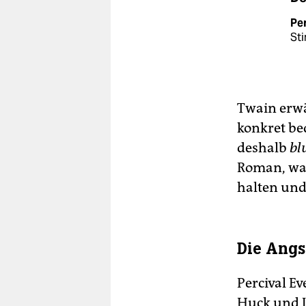
Per
Sti
Twain erwä
konkret bed
deshalb
bl
Roman, was 
halten und
Die Angs
Percival Ev
Huck und J