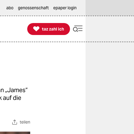
abo
genossenschaft
epaper login

taz zahl ich
taz zahl ich
an „James“
 auf die
teilen