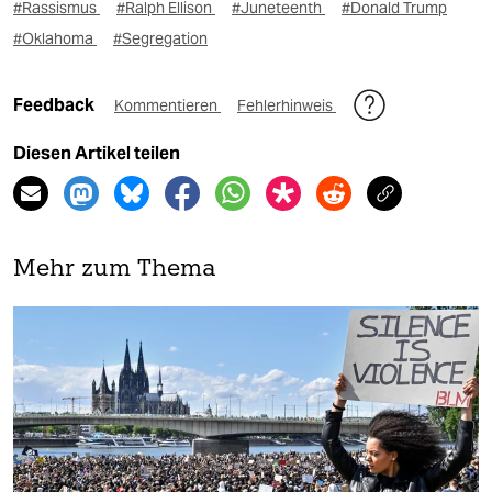
#Rassismus
#Ralph Ellison
#Juneteenth
#Donald Trump
#Oklahoma
#Segregation
Feedback
Kommentieren
Fehlerhinweis
Diesen Artikel teilen
Mehr zum Thema