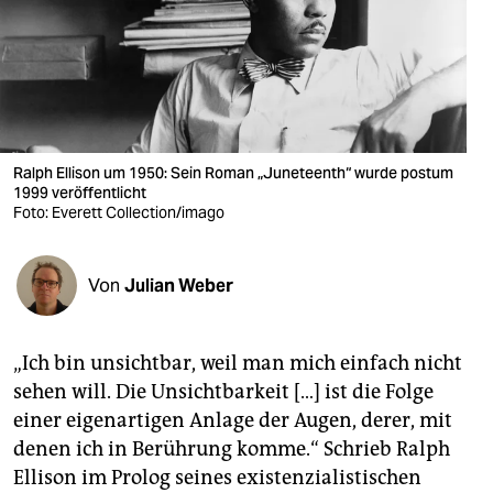
berlin
nord
wahrheit
verlag
Ralph Ellison um 1950: Sein Roman „Juneteenth“ wurde postum
verlag
1999 veröffentlicht
Foto: Everett Collection/imago
veranstaltungen
shop
Von
Julian Weber
fragen & hilfe
„Ich bin unsichtbar, weil man mich einfach nicht
unterstützen
sehen will. Die Unsichtbarkeit […] ist die Folge
abo
einer eigenartigen Anlage der Augen, derer, mit
denen ich in Berührung komme.“ Schrieb Ralph
genossenschaft
Ellison im Prolog seines existenzialistischen