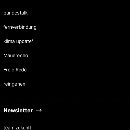
bundestalk
fernverbindung
klima update°
Mauerecho
Freie Rede
reingehen
Newsletter
team zukunft