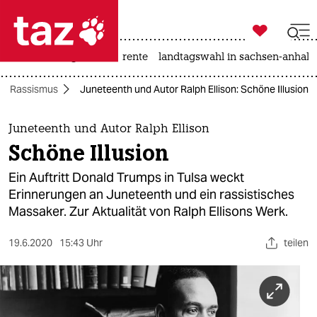

taz zahl ich
hitze
niedrigwasser
rente
landtagswahl in sachsen-anhalt

taz zahl ich
Rassismus
Juneteenth und Autor Ralph Ellison: Schöne Illusion
taz zahl ich
themen
Juneteenth und Autor Ralph Ellison
Schöne Illusion
politik
Ein Auftritt Donald Trumps in Tulsa weckt
öko
Erinnerungen an Juneteenth und ein rassistisches
Massaker. Zur Aktualität von Ralph Ellisons Werk.
gesellschaft
19.6.2020
15:43 Uhr
teilen
kultur
sport