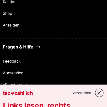
Kantine
Shop
Anzeigen
Fragen & Hilfe
Feedback
Aboservice
ePaper Login
taz
zahl ich
Gerade nicht

Downloads für Abonnierende
Links lesen, rechts