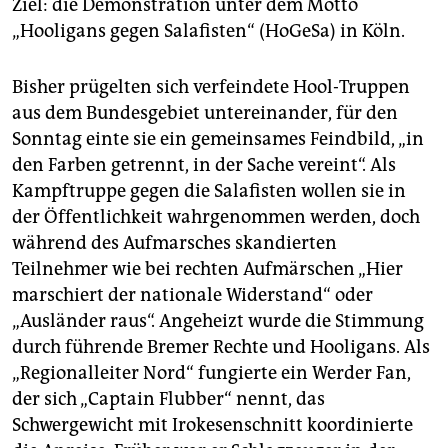
epaper login
Ziel: die Demonstration unter dem Motto
„Hooligans gegen Salafisten“ (HoGeSa) in Köln.
Bisher prügelten sich verfeindete Hool-Truppen
aus dem Bundesgebiet untereinander, für den
Sonntag einte sie ein gemeinsames Feindbild, „in
den Farben getrennt, in der Sache vereint“. Als
Kampftruppe gegen die Salafisten wollen sie in
der Öffentlichkeit wahrgenommen werden, doch
während des Aufmarsches skandierten
Teilnehmer wie bei rechten Aufmärschen „Hier
marschiert der nationale Widerstand“ oder
„Ausländer raus“. Angeheizt wurde die Stimmung
durch führende Bremer Rechte und Hooligans. Als
„Regionalleiter Nord“ fungierte ein Werder Fan,
der sich „Captain Flubber“ nennt, das
Schwergewicht mit Irokesenschnitt koordinierte