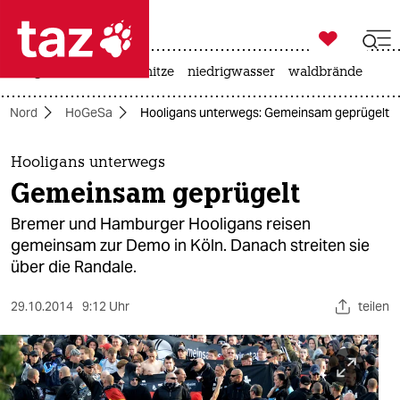

taz zahl ich
krieg in der ukraine
hitze
niedrigwasser
waldbrände

taz zahl ich
Nord
HoGeSa
Hooligans unterwegs: Gemeinsam geprügelt
taz zahl ich
themen
Hooligans unterwegs
Gemeinsam geprügelt
politik
Bremer und Hamburger Hooligans reisen
öko
gemeinsam zur Demo in Köln. Danach streiten sie
über die Randale.
gesellschaft
29.10.2014
9:12 Uhr
teilen
kultur
sport