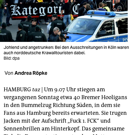
berlin
nord
wahrheit
verlag
Johlend und angetrunken: Bei den Ausschreitungen in Köln waren
verlag
auch norddeutsche Krawalltouristen dabei.
Bild: dpa
veranstaltungen
Von
Andrea Röpke
shop
fragen & hilfe
HAMBURG
taz
| Um 9.07 Uhr stiegen am
vergangenen Sonntag etwa 40 Bremer Hooligans
unterstützen
in den Bummelzug Richtung Süden, in dem sie
abo
Fans aus Hamburg bereits erwarteten. Sie trugen
Jacken mit der Aufschrift „Fuck 1. FCK“ und
genossenschaft
Sonnenbrillen am Hinterkopf. Das gemeinsame