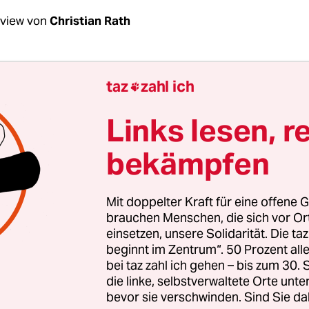
rview von
Christian Rath
Bruns, wie viele schwule Männer können jetzt a
taz
zahl ich

erung hoffen?
Links lesen, r
runs:
Niemand weiß, wie viele von den ursprüng
bekämpfen
urteilten Männern noch leben. Sie dürften heute 
Die Bundesregierung und der Bundestag sollten sic
e Betroffenen noch am Leben sind.
Mit doppelter Kraft für eine offene G
brauchen Menschen, die sich vor O
einsetzen, unsere Solidarität. Die ta
 Verurteilten darauf, dass diese alten Urteile 
beginnt im Zentrum“. 50 Prozent a
bei taz zahl ich gehen – bis zum 30
die linke, selbstverwaltete Orte unte
bevor sie verschwinden. Sind Sie da
 sehr wenig über die Betroffenen. Kaum jemand,