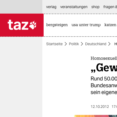
hautnavigation anspringen
hauptinhalt anspringen
footer anspringen
verlag
veranstaltungen
shop
fragen &
bergsteigen
usa unter trump
katzen

taz zahl ich
taz zahl ich
Startseite
Politik
Deutschland
H
themen
politik
Homosexuell
„Gewo
öko
Rund 50.00
gesellschaft
Bundesanwa
sein eigen
kultur
sport
12.10.2012
17: