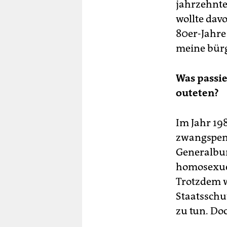
jahrzehnte
wollte davo
80er-Jahre 
meine bürg
Was passier
outeten?
Im Jahr 19
zwangspens
Generalbun
homosexuel
Trotzdem wu
Staatsschu
zu tun. Doc