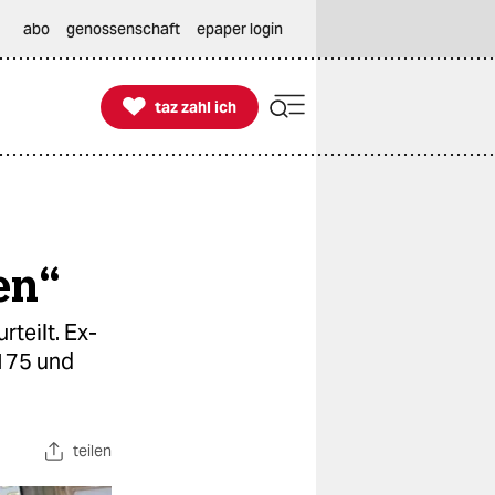
abo
genossenschaft
epaper login

taz zahl ich
taz zahl ich
en“
teilt. Ex-
175 und
teilen