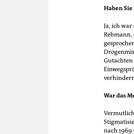
Haben Sie 
Ja, ich wa
Rebmann, d
gesprochen
Drogenmiss
Gutachten 
Einwegspri
verhindern
War das M
Vermutlich
Stigmatisi
nach 1969 