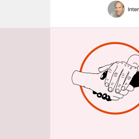
epaper login
Inte
taz: Herr 
Rehabiliti
Manfred B
50.000 ver
alt sein. 
solange di
Warten die
werden?
Wir wissen