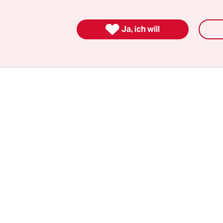
cht verurteilt wurde, geht heute an die Öffentlic
en es gewohnt, Versteck zu spielen, und können 

Ja, ich will
t ablegen. Manche wollen ihre Homosexualität a
vor ihrer Familie und ihrem Umfeld geheim halte