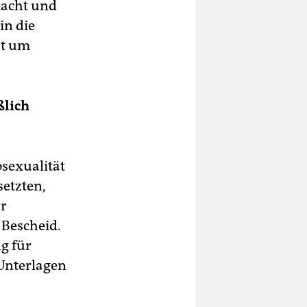
macht und
in die
st um
ßlich
sexualität
etzten,
ar
 Bescheid.
ng für
 Unterlagen