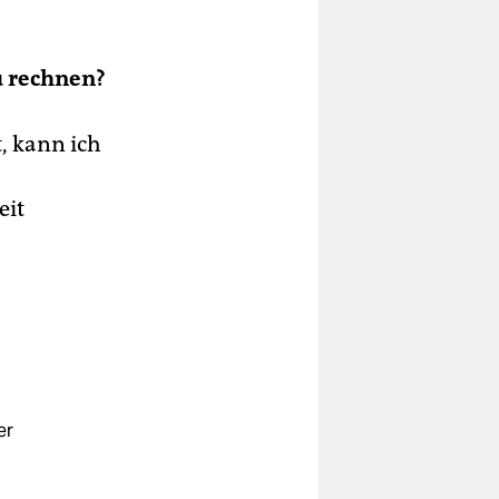
u rechnen?
, kann ich
eit
er