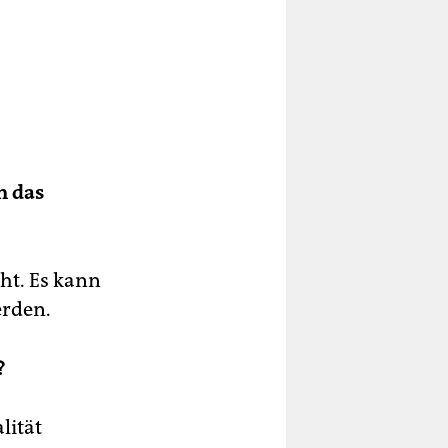
n das
cht. Es kann
erden.
?
lität