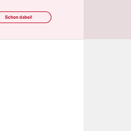
hkeit. Die
das bis
Schon dabei!
uch
n.