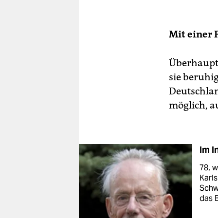
Mit einer 
Überhaupt 
sie beruhi
Deutschlan
möglich, au
Im I
78, 
Karls
Schw
das 