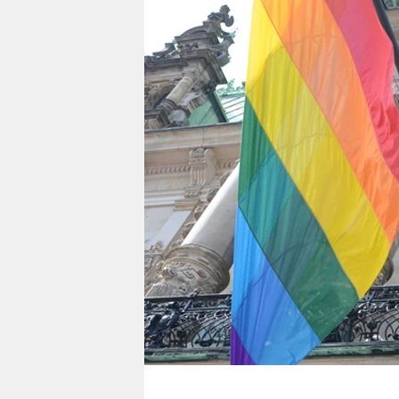
berlin
nord
wahrheit
verlag
verlag
veranstaltungen
shop
fragen & hilfe
unterstützen
abo
genossenschaft