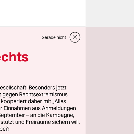
uf eine
Gerade nicht
echts
lich rund
jedenfalls
h beeilen,
esellschaft! Besonders jetzt
rt gegen Rechtsextremismus
z kooperiert daher mit „Alles
aufgehoben
ller Einnahmen aus Anmeldungen
. September – an die Kampagne,
rstützt und Freiräume sichern will,
bei?
 der damals