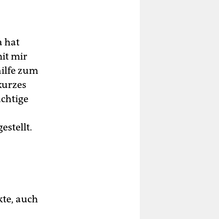
a hat
it mir
hilfe zum
kurzes
üchtige
stellt.
kte, auch