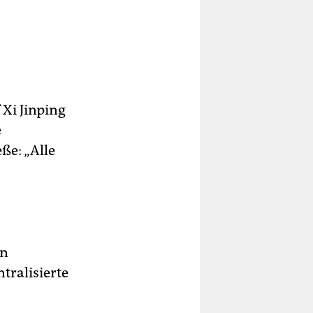
 Xi Jinping
e
ße: „Alle
en
tralisierte