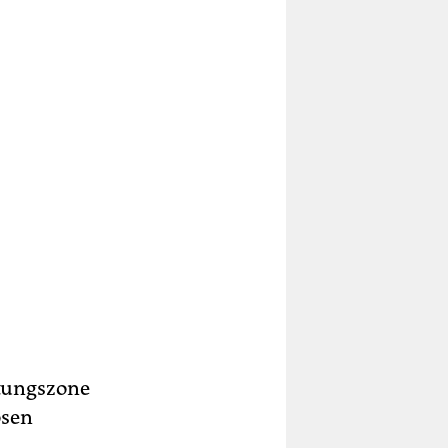
ltungszone
ösen
.