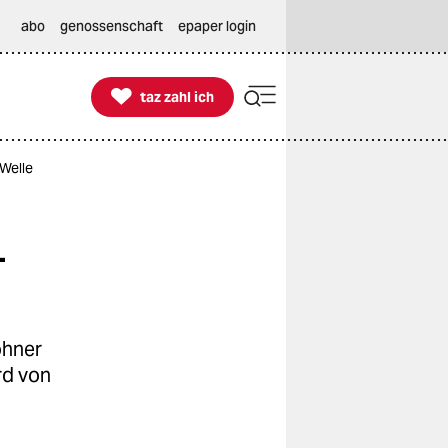
abo
genossenschaft
epaper login

taz zahl ich
taz zahl ich
Welle
-
ohner
rd von