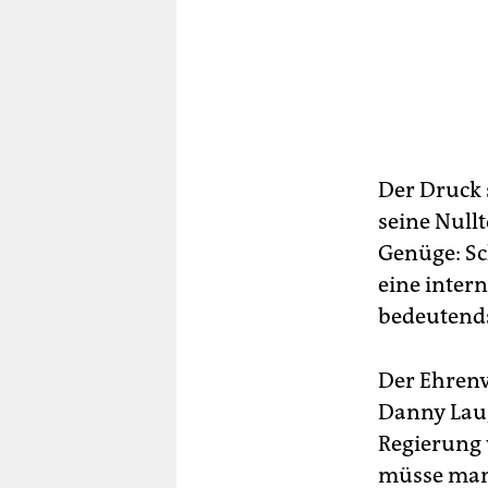
Der Druck 
seine Nullt
Genüge: Sc
eine inter
bedeutends
Der ­Ehren
Danny Lau,
Regierung w
müsse man 