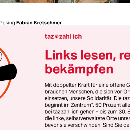
Peking
Fabian Kretschmer
taz
zahl ich

er wohlhabendsten Städte der Welt sind die derzei
Links lesen, r
edien kursierenden Fotos beschämend: Bis zu 10
nalter harren im Freien auf Liegebetten aus, da d
bekämpfen
 Caritas Medical Center über keine Kapazitäten m
ur Wärmedecken schützen sie vor den feuchtkühl
Mit doppelter Kraft für eine offene G
peraturen. Ohne Frage: Im mittlerweile
25.
brauchen Menschen, die sich vor O
monat
ist Hongkongs Coronalage so angespannt w
einsetzen, unsere Solidarität. Die ta
beginnt im Zentrum“. 50 Prozent a
bei taz zahl ich gehen – bis zum 30
die linke, selbstverwaltete Orte unte
nd der fünften Welle haben die täglichen Infek
bevor sie verschwinden. Sind Sie da