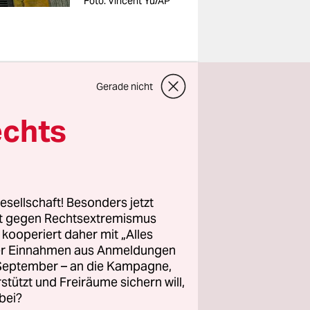
Foto: Vincent Yu/AP
Gerade nicht
t auf
echts
0 Patienten
as
ehr
en
esellschaft! Besonders jetzt
rt gegen Rechtsextremismus
ie nie
z kooperiert daher mit „Alles
ller Einnahmen aus Anmeldungen
. September – an die Kampagne,
rstützt und Freiräume sichern will,
tionszahlen
bei?