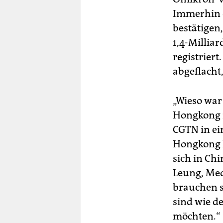
Immerhin d
bestätigen
1,4-Millia
registrier
abgeflacht,
„Wieso war
Hongkong n
CGTN in ei
Hongkong h
sich in Chi
Leung, Medi
brauchen s
sind wie d
möchten.“