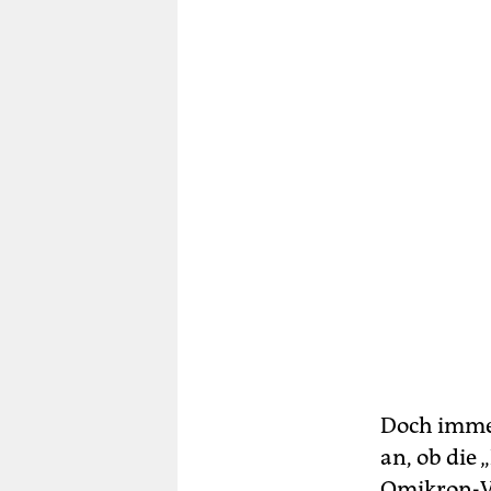
Doch immer
an, ob die 
Omikron-Va