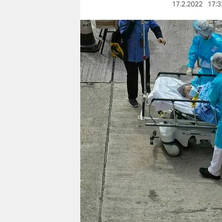
berlin
17.2.2022
17:3
nord
wahrheit
verlag
verlag
veranstaltungen
shop
fragen & hilfe
unterstützen
abo
genossenschaft