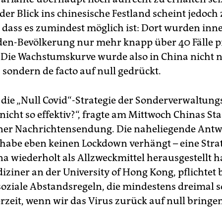
er Blick ins chinesische Festland scheint jedoch
, dass es zumindest möglich ist: Dort wurden inn
rden-Bevölkerung nur mehr knapp über 40 Fälle p
t. Die Wachstumskurve wurde also in China nicht 
 sondern de facto auf null gedrückt.
 die „Null Covid“-Strategie der Sonderverwaltun
icht so effektiv?“, fragte am Mittwoch Chinas St
ner Nachrichtensendung. Die naheliegende Antw
abe eben keinen Lockdown verhängt – eine Strate
na wiederholt als Allzweckmittel herausgestellt h
ziner an der University of Hong Kong, pflichtet b
oziale Abstandsregeln, die mindestens dreimal s
erzeit, wenn wir das Virus zurück auf null bringe