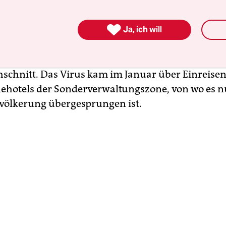
in exponentielles Wachstum erreicht. Gesundhei
ss die Zahl der täglichen Coronafälle bis Mitte 

000 steigen könnten. Die Zahl der bestätigten Fäll
Ja, ich will
opole stieg am Donnerstag auf 4.285 und war d
 hoch wie der zu Beginn der Woche gemeldete
schnitt. Das Virus kam im Januar über Einreisen
hotels der Sonderverwaltungszone, von wo es n
evölkerung übergesprungen ist.