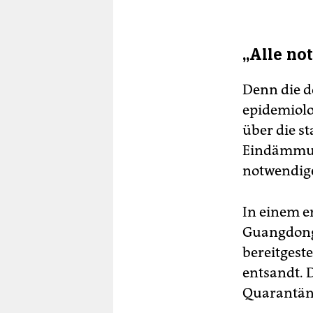
„Alle n
Denn die d
epidemiolo
über die st
Eindämmung
notwendig
In einem e
Guangdong 
bereitgest
entsandt. D
Quarantän