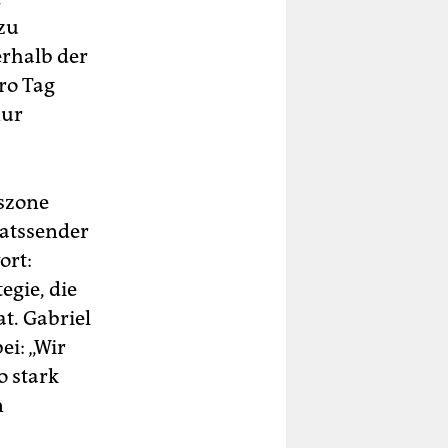
 zu
erhalb der
ro Tag
nur
gszone
aatssender
ort:
gie, die
at. Gabriel
ei: „Wir
o stark
n