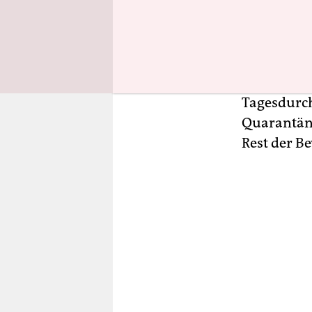
erstmals e
warnten, da
Tag auf 28.
Finanzmetr
doppelt so
Tagesdurch
Quarantäne
Rest der B