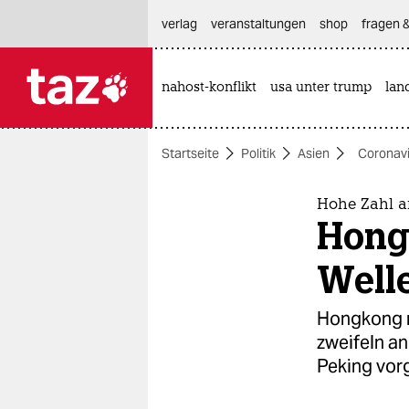
hautnavigation anspringen
hauptinhalt anspringen
footer anspringen
verlag
veranstaltungen
shop
fragen &
nahost-konflikt
usa unter trump
lan

taz zahl ich
taz zahl ich
Startseite
Politik
Asien
Coronavi
themen
politik
Hohe Zahl a
Hong
öko
Well
gesellschaft
Hongkong m
kultur
zweifeln an
Peking vor
sport