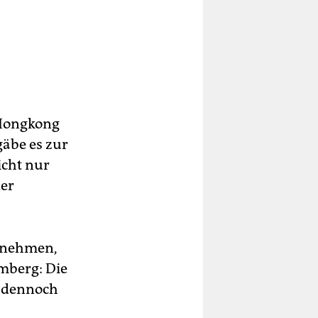
 Hongkong
gäbe es zur
icht nur
der
ernehmen,
mberg: Die
, dennoch