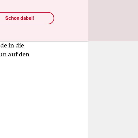
tsexperten
März pro
e in der
Schon dabei!
amit
de in die
un auf den