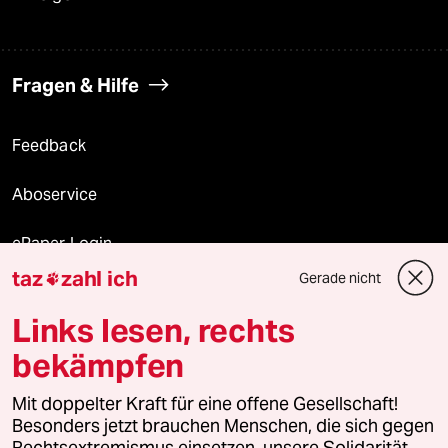
Fragen & Hilfe
Feedback
Aboservice
ePaper Login
taz
zahl ich
Gerade nicht

Downloads für Abonnierende
Links lesen, rechts
bekämpfen
© 2026 taz Verlags und Vertriebs GmbH
Mit doppelter Kraft für eine offene Gesellschaft!
Alle Rechte vorbehalten. Bei rechtlichen Fragen oder für Genehmigungen
wenden Sie sich bitte an
lizenzen@taz.de
Besonders jetzt brauchen Menschen, die sich gegen