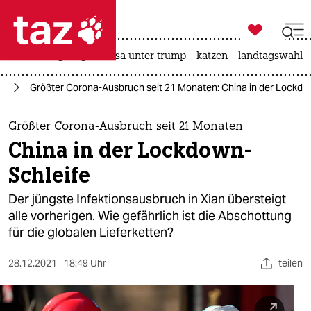

taz zahl ich
hitze
bergsteigen
usa unter trump
katzen
landtagswahl i

taz zahl ich
us
Größter Corona-Ausbruch seit 21 Monaten: China in der Lockdo
taz zahl ich
themen
Größter Corona-Ausbruch seit 21 Monaten
China in der Lockdown-
politik
Schleife
öko
Der jüngste Infektionsausbruch in Xian übersteigt
alle vorherigen. Wie gefährlich ist die Abschottung
gesellschaft
für die globalen Lieferketten?
kultur
28.12.2021
18:49 Uhr
teilen
sport