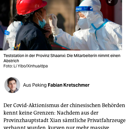
berlin
nord
wahrheit
verlag
verlag
Teststation in der Provinz Shaanxi: Die Mitarbeiterin nimmt einen
Abstrich
veranstaltungen
Foto: Li Yibo/Xinhua/dpa
shop
fragen & hilfe
Aus Peking
Fabian Kretschmer
unterstützen
Der Covid-Aktionismus der chinesischen Behörden
abo
kennt keine Grenzen: Nachdem aus der
genossenschaft
Provinzhauptstadt Xian sämtliche Privatfahrzeuge
verbannt wurden, kurven nur mehr massive