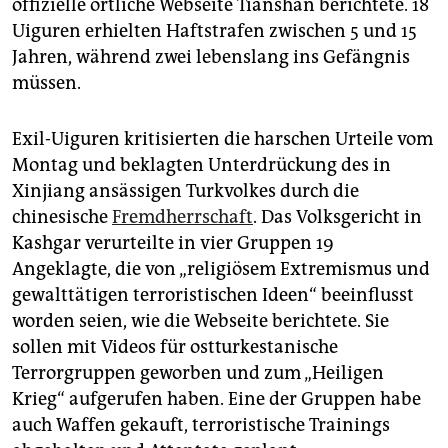
epaper login
offizielle örtliche Webseite Tianshan berichtete. 18
Uiguren erhielten Haftstrafen zwischen 5 und 15
Jahren, während zwei lebenslang ins Gefängnis
müssen.
Exil-Uiguren kritisierten die harschen Urteile vom
Montag und beklagten Unterdrückung des in
Xinjiang ansässigen Turkvolkes durch die
chinesische
Fremdherrschaft
. Das Volksgericht in
Kashgar verurteilte in vier Gruppen 19
Angeklagte, die von „religiösem Extremismus und
gewalttätigen terroristischen Ideen“ beeinflusst
worden seien, wie die Webseite berichtete. Sie
sollen mit Videos für ostturkestanische
Terrorgruppen geworben und zum „Heiligen
Krieg“ aufgerufen haben. Eine der Gruppen habe
auch Waffen gekauft, terroristische Trainings