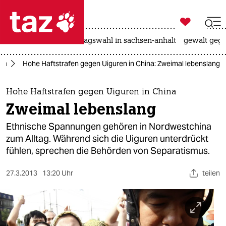

taz zahl ich
nahost-konflikt
landtagswahl in sachsen-anhalt
gewalt gege

taz zahl ich
en
Hohe Haftstrafen gegen Uiguren in China: Zweimal lebenslang
taz zahl ich
themen
Hohe Haftstrafen gegen Uiguren in China
Zweimal lebenslang
politik
Ethnische Spannungen gehören in Nordwestchina
öko
zum Alltag. Während sich die Uiguren unterdrückt
fühlen, sprechen die Behörden von Separatismus.
gesellschaft
27.3.2013
13:20 Uhr
teilen
kultur
sport