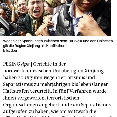
berlin
nord
wahrheit
verlag
Wegen der Spannungen zwischen dem Turkvolk und den Chinesen
verlag
gilt die Region Xinjiang als Konfliktherd.
Bild: dpa
veranstaltungen
PEKING
dpa
| Gerichte in der
shop
nordwestchinesischen
Unruheregion
Xinjiang
fragen & hilfe
haben 20 Uiguren wegen Terrorismus und
Separatismus zu mehrjährigen bis lebenslangen
unterstützen
Haftstrafen verurteilt. In fünf Verfahren wurde
abo
ihnen vorgeworfen, terroristischen
Organisationen angehört und zum Separatismus
genossenschaft
aufgerufen zu haben, wie am Mittwoch die