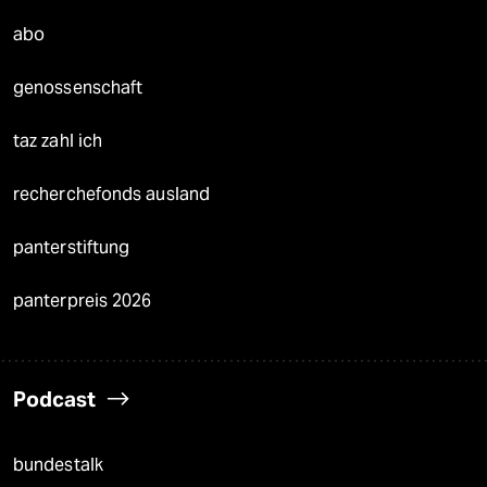
abo
genossenschaft
taz zahl ich
recherchefonds ausland
panterstiftung
panterpreis 2026
Podcast
bundestalk