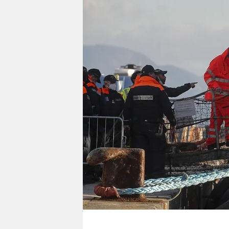
berlin
nord
wahrheit
verlag
verlag
veranstaltungen
shop
fragen & hilfe
unterstützen
abo
genossenschaft