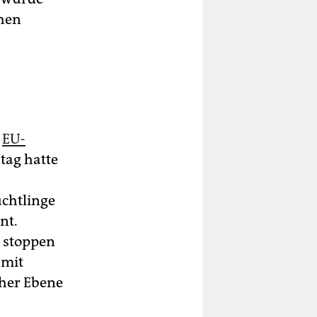
chen
n
EU-
ag hatte
üchtlinge
nt.
u stoppen
 mit
cher Ebene