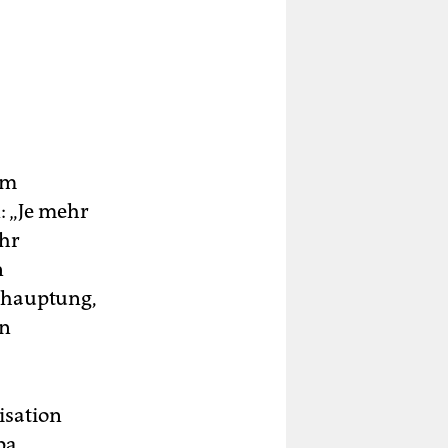
im
: „Je mehr
ehr
n
Behauptung,
in
isation
pa