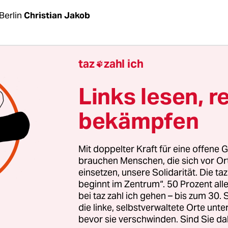
Berlin
Christian Jakob
nische Regierung hat erneut zwei Schiffe von deut
taz
zahl ich

ngs-NGOs festgesetzt. Am Freitag traf es die „Sea
a-Eye, die im Hafen von Ortona an der Adriaküste
Links lesen, r
esetzt wurde. Dies sei damit begründet worden, d
bekämpfen
h der Rettung von 17 Menschen in der libyschen S
ne 32 weitere Menschen in der maltesischen Suc
ne an Bord nahm und nicht so schnell wie mögli
Mit doppelter Kraft für eine offene G
 Ortona angefahren habe,
teilte Sea-Eye auf Twitt
brauchen Menschen, die sich vor O
einsetzen, unsere Solidarität. Die ta
beginnt im Zentrum“. 50 Prozent a
me geht auf ein Dekret der Regierung der
bei taz zahl ich gehen – bis zum 30
stischen Ministerpräsidentin Giorgia Meloni zurü
die linke, selbstverwaltete Orte unte
bevor sie verschwinden. Sind Sie da
ebruar verfügt, dass Rettungsschiffe nicht den nä