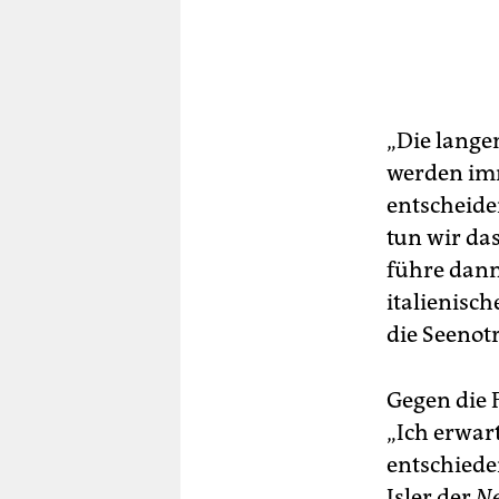
„Die lange
werden imm
entscheide
tun wir das
führe dann
italienisch
die Seenotr
Gegen die 
„Ich erwar
entschiede
Isler der
Ne