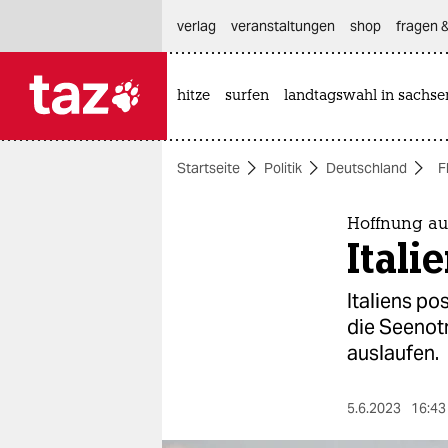
hautnavigation anspringen
hauptinhalt anspringen
footer anspringen
verlag
veranstaltungen
shop
fragen &
hitze
surfen
landtagswahl in sachse

taz zahl ich
taz zahl ich
Startseite
Politik
Deutschland
F
themen
politik
Hoffnung au
Itali
öko
Italiens po
gesellschaft
die Seenotr
auslaufen.
kultur
sport
5.6.2023
16:43