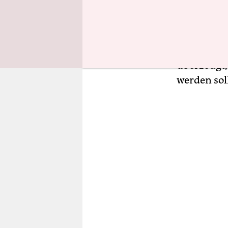
sicheren H
die Regier
untersagt. 
Rettungssc
überzeugt, 
werden sol