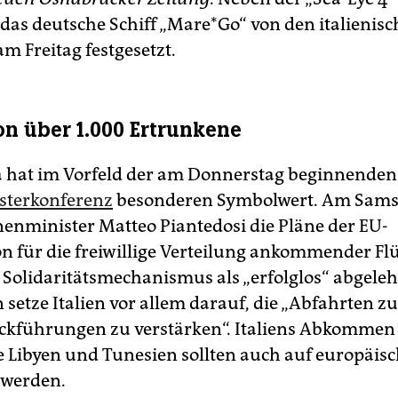
as deutsche Schiff „Mare*Go“ von den italienis
m Freitag festgesetzt.
on über 1.000 Ertrunkene
 hat im Vorfeld der am Donnerstag beginnende
sterkonferenz
besonderen Symbolwert. Am Samst
nnenminister Matteo Piantedosi die Pläne der EU-
 für die freiwillige Verteilung ankommender Fl
 Solidaritätsmechanismus als „erfolglos“ abgeleh
 setze Italien vor allem darauf, die „Abfahrten z
ckführungen zu verstärken“. Italiens Abkommen
e Libyen und Tunesien sollten auch auf europäis
 werden.