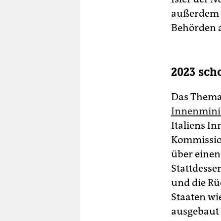
außerdem d
Behörden a
2023 sch
Das Thema
Innenmini
Italiens I
Kommission
über einen
Stattdessen
und die Rü
Staaten wi
ausgebaut