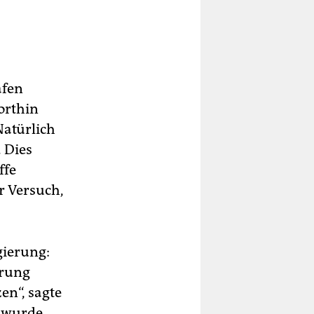
äfen
orthin
Natürlich
. Dies
ffe
er Versuch,
gierung:
erung
en“, sagte
“ wurde