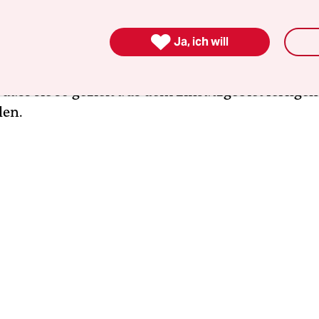
afen etwa auf Sizilien anlaufen dürfen – sondern
ung ihr zuweist. Auf dem Weg sind weitere Rettun

Ja, ich will
Seither schickt Italien vor allem die größeren
hiffe in weit im Norden liegende Hafenstädte. Di
dass sie so gezielt aus dem Einsatzgebiet fernge
len.