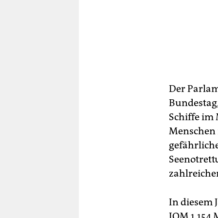
Der Parlam
Bundestag,
Schiffe im
Menschen m
gefährlich
Seenotrettu
zahlreiche
In diesem 
IOM 1.154