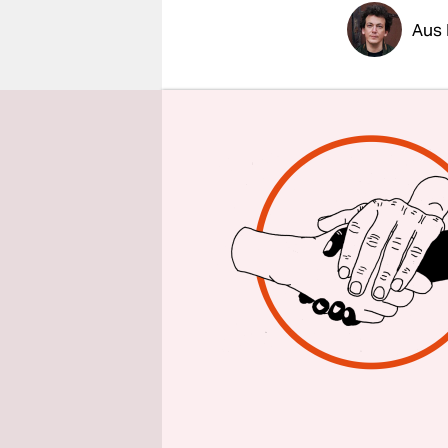
epaper login
Aus 
Die italie
Seenotrettu
Vereins Se
Tage festg
Schiff nac
Rettungszo
Rettungszo
Hafen von
Die Maßnah
postfaschi
hatte im F