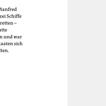
 Manfred
ei Schiffe
retten –
atte
en und war
aaten sich
lten.