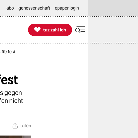
abo
genossenschaft
epaper login

taz zahl ich
taz zahl ich
iffe fest
fest
rs gegen
fen nicht
teilen