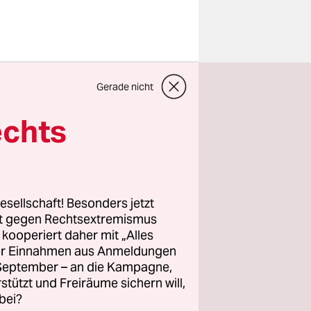
schen
Gerade nicht
-Eye 4“ des
 für 20
echts
ass das
uch- und
h- und
ch den
esellschaft! Besonders jetzt
er mit
.
rt gegen Rechtsextremismus
z kooperiert daher mit „Alles
ller Einnahmen aus Anmeldungen
. September – an die Kampagne,
ck. Die
rstützt und Freiräume sichern will,
bei?
chsten