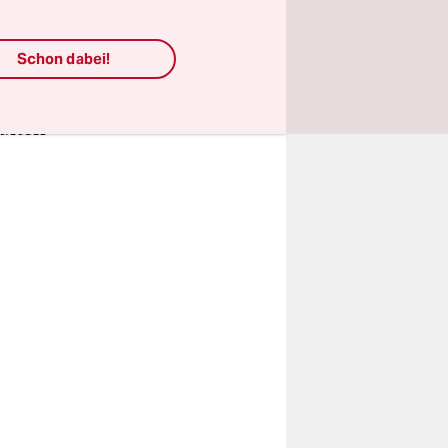
 den, den
gen
Schon dabei!
e NGOs sind
halten