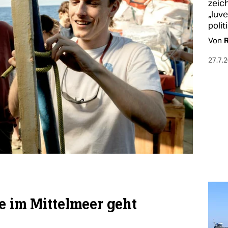
zeich
„Iuv
polit
Von
R
27.7.
he im Mittelmeer geht