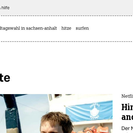
 hilfe
dtagswahl in sachsen-anhalt
hitze
surfen
te
Netfl
Hi
an
Der 