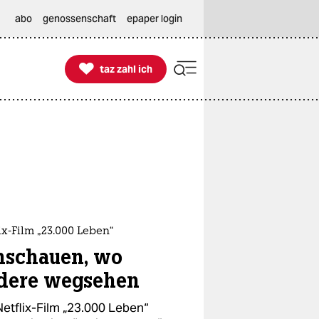
abo
genossenschaft
epaper login

taz zahl ich
taz zahl ich
ix-Film „23.000 Leben“
nschauen, wo
dere wegsehen
Netflix-Film „23.000 Leben“