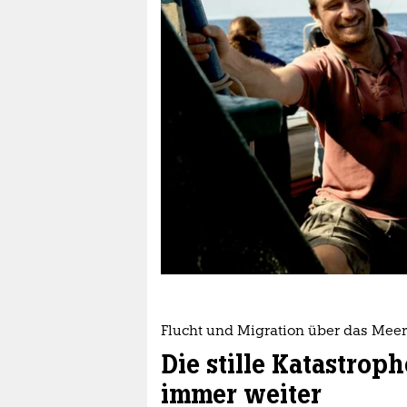
berlin
nord
wahrheit
verlag
verlag
veranstaltungen
shop
fragen & hilfe
unterstützen
Flucht und Migration über das Meer
abo
Die stille Katastrop
genossenschaft
immer weiter