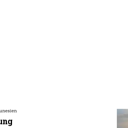
Tunesien
ung