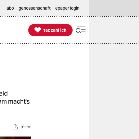
abo
genossenschaft
epaper login

taz zahl ich
taz zahl ich
eld
ram macht's
teilen