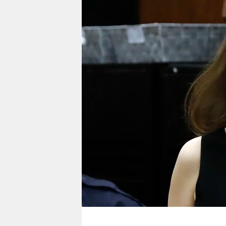
berlin
nord
wahrheit
verlag
verlag
veranstaltungen
shop
fragen & hilfe
unterstützen
abo
genossenschaft