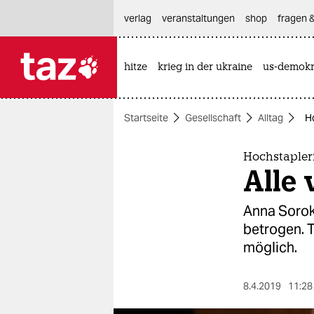
hautnavigation anspringen
hauptinhalt anspringen
footer anspringen
verlag
veranstaltungen
shop
fragen &
hitze
krieg in der ukraine
us-demokr

taz zahl ich
taz zahl ich
Startseite
Gesellschaft
Alltag
Ho
themen
politik
Hochstapler
Alle 
öko
Anna Sorok
gesellschaft
betrogen. T
möglich.
kultur
sport
8.4.2019
11:28