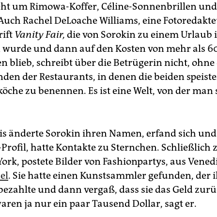
geht um Rimowa-Koffer, Céline-Sonnenbrillen und
Auch Rachel DeLoache Williams, eine Fotoredakte
rift
Vanity Fair,
die von Sorokin zu einem Urlaub
 wurde und dann auf den Kosten von mehr als 6
en blieb, schreibt über die Betrügerin nicht, ohne
den der Restaurants, in denen die beiden speist
köche zu benennen. Es ist eine Welt, von der man 
ris änderte Sorokin ihren Namen, erfand sich und
rofil, hatte Kontakte zu Sternchen. Schließlich z
ork, postete Bilder von Fashionpartys, aus Vened
el
. Sie hatte einen Kunstsammler gefunden, der i
bezahlte und dann vergaß, dass sie das Geld zur
waren ja nur ein paar Tausend Dollar, sagt er.