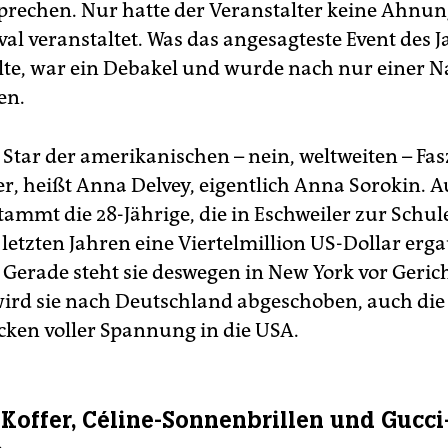
prechen. Nur hatte der Veranstalter keine Ahnu
ival veranstaltet. Was das angesagteste Event des 
lte, war ein Debakel und wurde nach nur einer N
en.
 Star der amerikanischen – nein, weltweiten – Fas
er, heißt Anna Delvey, eigentlich Anna Sorokin. A
tammt die 28-Jährige, die in Eschweiler zur Schul
 letzten Jahren eine Viertelmillion US-Dollar erg
 Gerade steht sie deswegen in New York vor Gerich
 wird sie nach Deutschland abgeschoben, auch die
cken voller Spannung in die USA.
offer, Céline-Sonnenbrillen und Gucci