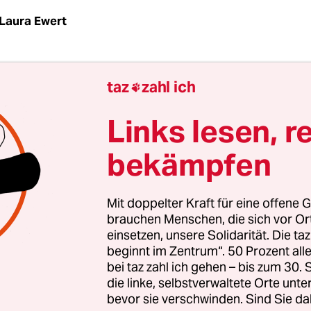
Laura Ewert
 einen Traum, der zum amerikanischen Verspre
taz
zahl ich

und gründlich genug Teller wäscht, der kann es s
erest zum
big investment,
alles ist möglich – das 
Links lesen, r
r
pre-millennials.
Doch heute ist das alles etwas a
bekämpfen
h an soziale Mobilität? Der Traum hat heute ein
e it till you make it.
Mit doppelter Kraft für eine offene G
vor, ein Präsident zu sein
, im Silicon Valley verk
brauchen Menschen, die sich vor O
einsetzen, unsere Solidarität. Die ta
 Elizabeth Holmes einen eher unbrauchbaren Blu
beginnt im Zentrum“. 50 Prozent a
etwa HIV und Hepatitis schneller zu erkennen – 
bei taz zahl ich gehen – bis zum 30
e Dokumentation über sie.
die linke, selbstverwaltete Orte unte
bevor sie verschwinden. Sind Sie da