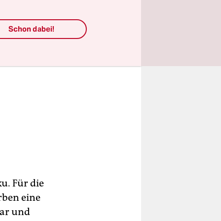
Schon dabei!
ku. Für die
rben eine
lar und