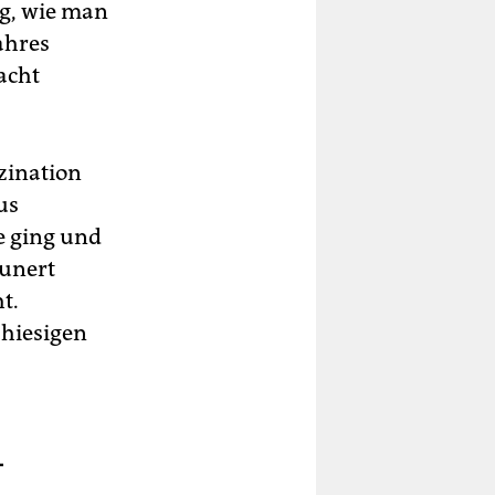
ng, wie man
Jahres
acht
zination
us
e ging und
aunert
t.
 hiesigen
-