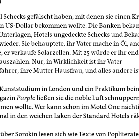
n
l Schecks gefälscht haben, mit denen sie einen K
en US-Dollar bekommen wollte. Die Banken bek
 Unterlagen, Hotels ungedeckte Schecks und Beka
 wieder. Sie behauptete, ihr Vater mache in Öl, a
e, er verkaufe Solarzellen. Mit 25 würde er ihr end
szahlen. Nur, in Wirklichkeit ist ihr Vater
ahrer, ihre Mutter Hausfrau, und alles andere is
 Kunststudium in London und ein Praktikum bei
agazin
Purple
ließen sie die noble Luft schnuppern
tmen wollte. Wer kann schon im Motel One nächt
nmal in den weichen Laken der Standard Hotels räk
 über Sorokin lesen sich wie Texte von Pop­literat