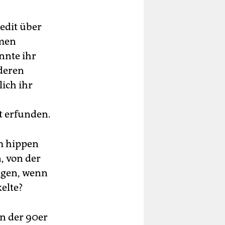
redit über
amen
nnte ihr
nderen
lich ihr
t erfunden.
m hippen
, von der
igen, wenn
elte?
en der 90er