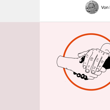
epaper login
Von
Es gab mal
Wer lange 
Vom Speis
Glaube de
glaubt noc
Slogan:
Fak
Trump gibt 
Betrügerin
versprach 
gerade ein