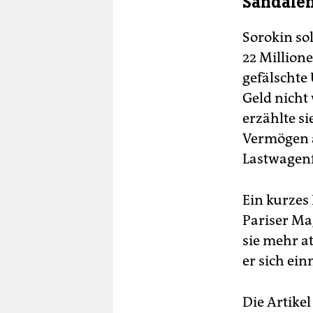
Sandale
Sorokin sol
22 Million
gefälschte
Geld nicht
erzählte si
Vermögen au
Lastwagenf
Ein kurzes
Pariser M
sie mehr a
er sich ei
Die Artikel