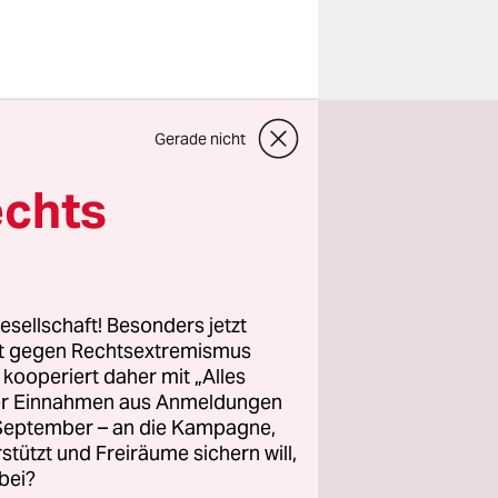
chen wurde:
Gerade nicht
chaffen.
war der
echts
nders, wer
en neuen
esellschaft! Besonders jetzt
aufte die
rt gegen Rechtsextremismus
z kooperiert daher mit „Alles
ttest, der
ller Einnahmen aus Anmeldungen
HBO zeigt
. September – an die Kampagne,
rstützt und Freiräume sichern will,
bei?