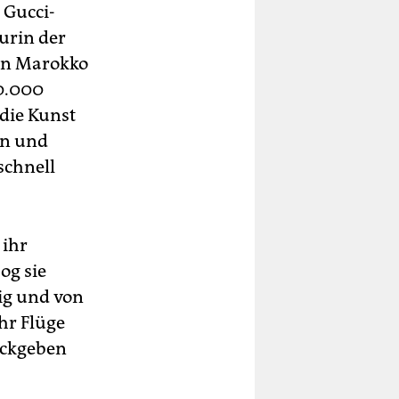
 Gucci-
urin der
 in Marokko
0.000
 die Kunst
en und
schnell
 ihr
og sie
ig und von
hr Flüge
ückgeben