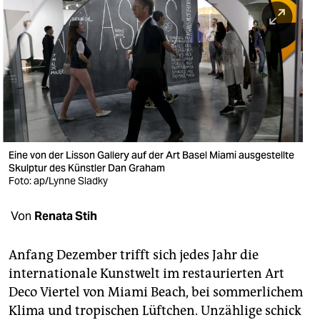
berlin
nord
wahrheit
verlag
verlag
veranstaltungen
Eine von der Lisson Gallery auf der Art Basel Miami ausgestellte
Skulptur des Künstler Dan Graham
shop
Foto: ap/Lynne Sladky
fragen & hilfe
Von
Renata Stih
unterstützen
Anfang Dezember trifft sich jedes Jahr die
abo
internationale Kunstwelt im restaurierten Art
Deco Viertel von Miami Beach, bei sommerlichem
genossenschaft
Klima und tropischen Lüftchen. Unzählige schick