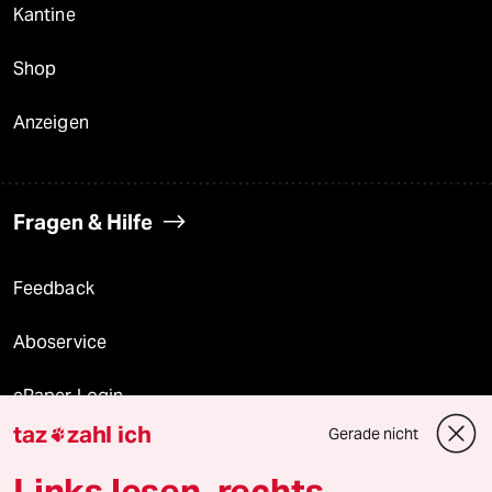
Kantine
Shop
Anzeigen
Fragen & Hilfe
Feedback
Aboservice
ePaper Login
taz
zahl ich
Gerade nicht

Downloads für Abonnierende
Links lesen, rechts