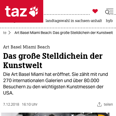

taz zahl ich
niedrigwasser
rente
landtagswahl in sachsen-anhalt
hybri

taz zahl ich
nste
Art Basel Miami Beach: Das große Stelldichein der Kunstwelt
taz zahl ich
themen
Art Basel Miami Beach
Das große Stelldichein der
politik
Kunstwelt
öko
Die Art Basel Miami hat eröffnet. Sie zählt mit rund
270 internationalen Galerien und über 80.000
gesellschaft
Besuchern zu den wichtigsten Kunstmessen der
USA.
kultur
sport
7.12.2018
16:10 Uhr
teilen