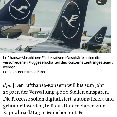
berlin
nord
wahrheit
verlag
verlag
veranstaltungen
Lufthansa-Maschinen: Für lukrativere Geschäfte sollen die
verschiedenen Fluggesellschaften des Konzerns zentral gesteuert
shop
werden
Foto: Andreas Arnold/dpa
fragen & hilfe
dpa
| Der Lufthansa-Konzern will bis zum Jahr
unterstützen
2030 in der Verwaltung 4.000 Stellen einsparen.
abo
Die Prozesse sollen digitalisiert, automatisiert und
gebündelt werden, teilt das Unternehmen zum
genossenschaft
Kapitalmarkttag in München mit. Es