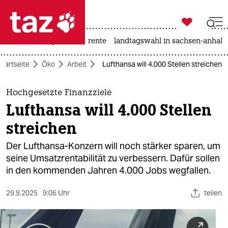

taz zahl ich
hitze
niedrigwasser
rente
landtagswahl in sachsen-anhalt

taz zahl ich
Startseite
Öko
Arbeit
Lufthansa will 4.000 Stellen streichen
taz zahl ich
themen
Hochgesetzte Finanzziele
Lufthansa will 4.000 Stellen
politik
streichen
öko
Der Lufthansa-Konzern will noch stärker sparen, um
seine Umsatzrentabilität zu verbessern. Dafür sollen
gesellschaft
in den kommenden Jahren 4.000 Jobs wegfallen.
kultur
29.9.2025
9:06 Uhr
teilen
sport