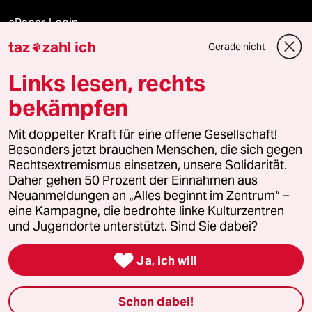
ePaper Login
taz
zahl ich
Gerade nicht

Downloads für Abonnierende
Links lesen, rechts
bekämpfen
© 2026 taz Verlags und Vertriebs GmbH
Alle Rechte vorbehalten. Bei rechtlichen Fragen oder für Genehmigungen
Mit doppelter Kraft für eine offene Gesellschaft!
wenden Sie sich bitte an
lizenzen@taz.de
Besonders jetzt brauchen Menschen, die sich gegen
Rechtsextremismus einsetzen, unsere Solidarität.
Daher gehen 50 Prozent der Einnahmen aus
Feedback
Redaktionsstatut
Kommune-Richtlinien
KI-
Neuanmeldungen an „Alles beginnt im Zentrum“ –
eine Kampagne, die bedrohte linke Kulturzentren
Leitlinie
Informant
Datenschutz
Impressum
AGB
und Jugendorte unterstützt. Sind Sie dabei?
Seitenwende
Einwilligungen widerrufen (Ads)

Ja, ich will
Schon dabei!