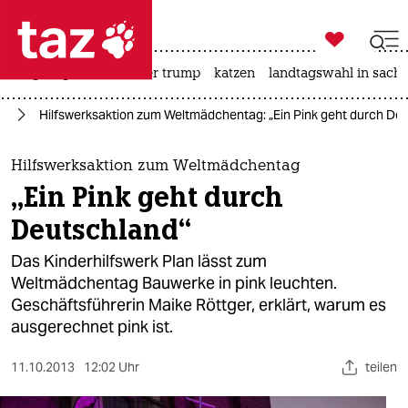

taz zahl ich
bergsteigen
usa unter trump
katzen
landtagswahl in sachs

taz zahl ich
ft
Hilfswerksaktion zum Weltmädchentag: „Ein Pink geht durch De
taz zahl ich
themen
Hilfswerksaktion zum Weltmädchentag
„Ein Pink geht durch
politik
Deutschland“
öko
Das Kinderhilfswerk Plan lässt zum
Weltmädchentag Bauwerke in pink leuchten.
gesellschaft
Geschäftsführerin Maike Röttger, erklärt, warum es
ausgerechnet pink ist.
kultur
sport
11.10.2013
12:02 Uhr
teilen