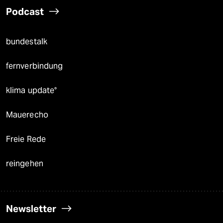
Podcast
bundestalk
fernverbindung
klima update°
Mauerecho
Freie Rede
reingehen
Newsletter