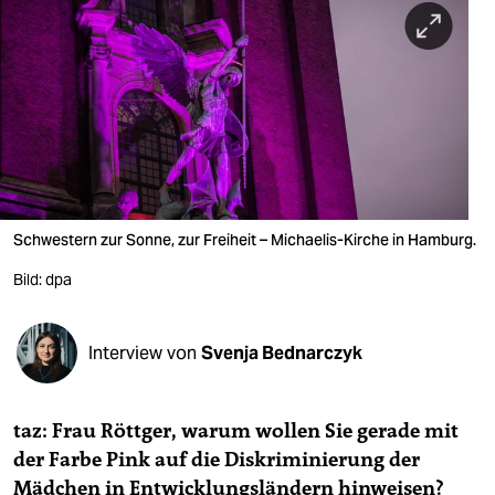
berlin
nord
wahrheit
verlag
verlag
veranstaltungen
Schwestern zur Sonne, zur Freiheit – Michaelis-Kirche in Hamburg.
shop
Bild: dpa
fragen & hilfe
Interview von
Svenja Bednarczyk
unterstützen
abo
taz: Frau Röttger, warum wollen Sie gerade mit
genossenschaft
der Farbe Pink auf die Diskriminierung der
Mädchen in Entwicklungsländern hinweisen?