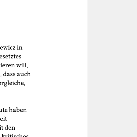
ewicz in
esetztes
ieren will,
t, dass auch
rgleiche,
eute haben
eit
it den
kritisches