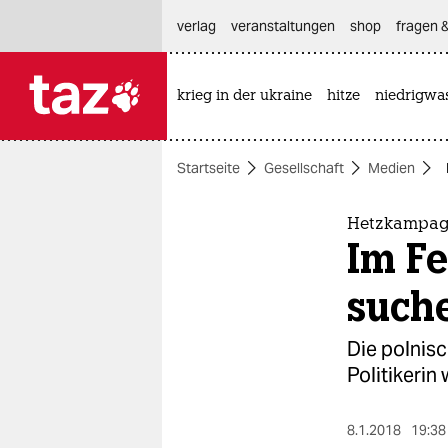
hautnavigation anspringen
hauptinhalt anspringen
footer anspringen
verlag
veranstaltungen
shop
fragen &
krieg in der ukraine
hitze
niedrigwa

taz zahl ich
taz zahl ich
Startseite
Gesellschaft
Medien
themen
politik
Hetzkampagn
Im F
öko
such
gesellschaft
Die polnisc
kultur
Politikerin
sport
8.1.2018
19:38