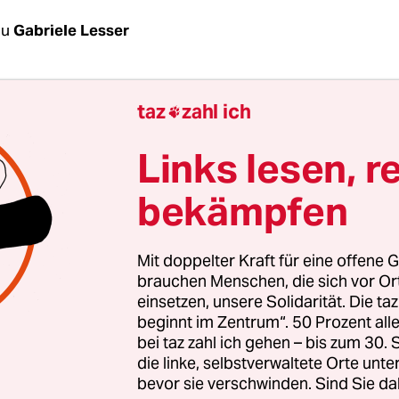
au
Gabriele Lesser
tert ist fassungslos. Die ARD-Journalistin hat mit
taz
zahl ich
eine regelrechte Hetzkampagne in Polen ausgelös

 inklusive. „Dabei habe ich eine ganz normale Re
Links lesen, r
tuelle Situation in Polen gedreht“, sagt Dittert der
bekämpfen
m „
Polen vor der Zerreißprobe. Eine Frau kämpft
er Arte-Reihe „Re:“ hatten sie und ihr Team die po
Mit doppelter Kraft für eine offene G
amentarierin Róża Thun auf einigen ihrer Reise
brauchen Menschen, die sich vor O
eis Kleinpolen begleitet, in dem auch Thuns Hei
einsetzen, unsere Solidarität. Die ta
gt. Im Fokus stehen Begegnungen mit den Wähler
beginnt im Zentrum“. 50 Prozent a
bei taz zahl ich gehen – bis zum 30
en Polen fernab der Hauptstadt?
die linke, selbstverwaltete Orte unte
bevor sie verschwinden. Sind Sie da