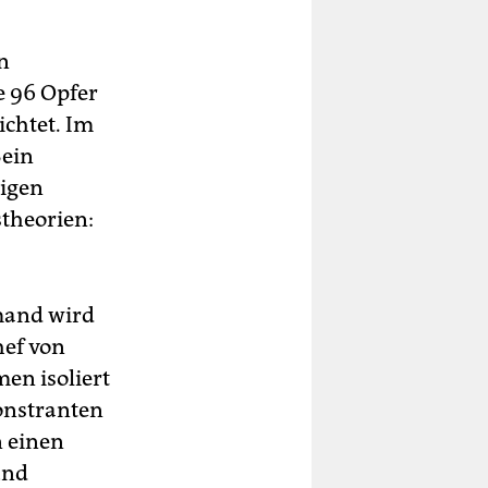
n
e 96 Opfer
ichtet. Im
Sein
tigen
stheorien:
emand wird
hef von
en isoliert
monstranten
n einen
und