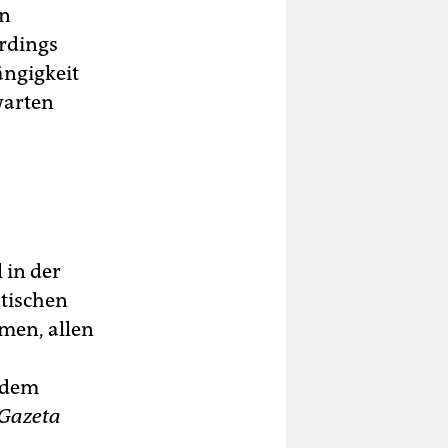
en
erdings
ängigkeit
warten
 in der
stischen
men, allen
zudem
Gazeta