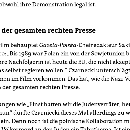
 obwohl ihre Demonstration legal ist.
der gesamten rechten Presse
Film behauptet
Gazeta-Polska
-Chefredakteur Saki
o: „Bis 1989 war Polen ein von der Sowjetunion b
hre Nachfolgerin ist heute die EU, die nicht akzept
s selbst regieren wollen.“ Czarnecki unterschläg
men im Film vorkommen. Das hat, wie die Nazi-Ve
 der gesamten rechten Presse.
ngen wie „Einst hatten wir die Judenverräter, h
hun“ dürfte Czarniecki dieses Mal allerdings zu w
ein. Denn noch ist die polnische Kollaboration m
 Völkermord an den Juden ein Tabuthema. Ist ein 