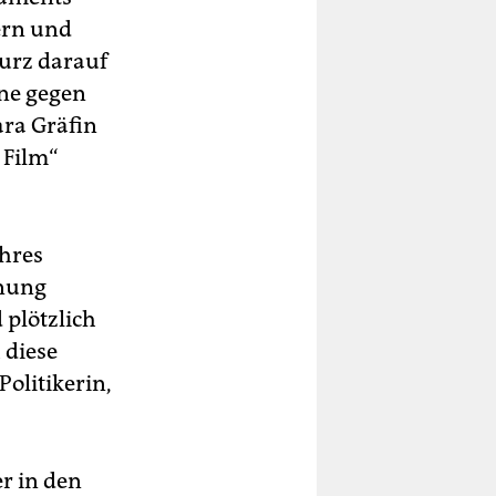
ern und
Kurz darauf
ne gegen
ara Gräfin
 Film“
ihres
inung
 plötzlich
 diese
olitikerin,
r in den