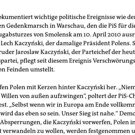
okumentiert wichtige politische Ereignisse wie de
n Gedenkmarsch in Warschau, den die PiS für di
ugabsturzes von Smolensk am 10. April 2010 ausr
ß Lech Kaczyński, der damalige Präsident Polens. 
ruder Jaroslaw Kaczyński, der Parteichef der heu
partei, pflegt seit diesem Ereignis Verschwörung
on Feinden umstellt.
fen Polen mit Kerzen hinter Kaczyński her. „Ni
 Willen von außen aufzwingen“, poltert der PiS-C
st. „Selbst wenn wir in Europa am Ende vollkomm
 wird das eben so sein. Unser Sieg ist nahe.“ De
 Absperrungen, die Kaczyński vorwerfen, Polen i
at verwandeln zu wollen, werden festgenommen 