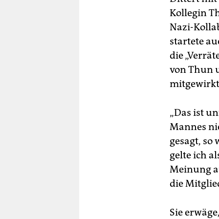
Kollegin T
Nazi-Kolla
startete a
die „Verrä
von Thun u
mitgewirkt
„Das ist u
Mannes nie
gesagt, so 
gelte ich a
Meinung au
die Mitglie
Sie erwäge