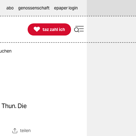
abo
genossenschaft
epaper login

taz zahl ich
taz zahl ich
suchen
 Thun. Die
teilen