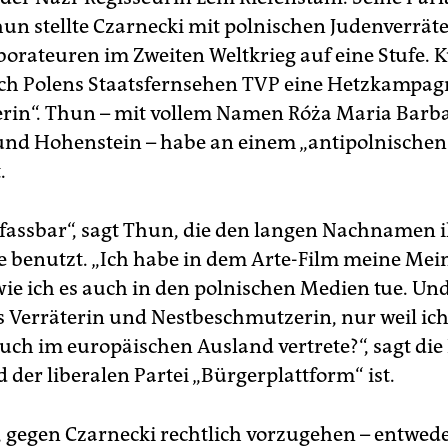
hun stellte Czarnecki mit polnischen Judenverrät
borateuren im Zweiten Weltkrieg auf eine Stufe. 
uch Polens Staatsfernsehen TVP eine Hetzkampag
terin“. Thun – mit vollem Namen Róża Maria Barb
nd Hohenstein – habe an einem „antipolnischen
.
nfassbar“, sagt Thun, die den langen Nachnamen 
 benutzt. „Ich habe in dem Arte-Film meine Me
wie ich es auch in den polnischen Medien tue. Und
ls Verräterin und Nestbeschmutzerin, nur weil ich
ch im europäischen Ausland vertrete?“, sagt die P
d der liberalen Partei „Bürgerplattform“ ist.
, gegen Czarnecki rechtlich vorzugehen – entwede