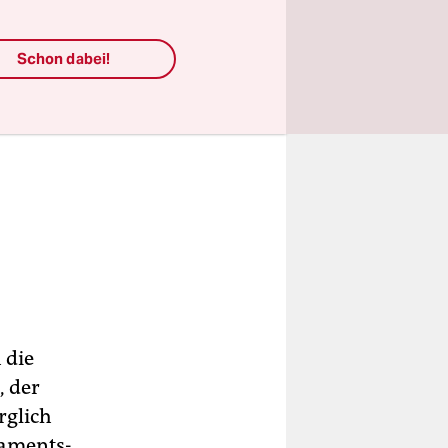
Schon dabei!
 die
, der
rglich
laments-