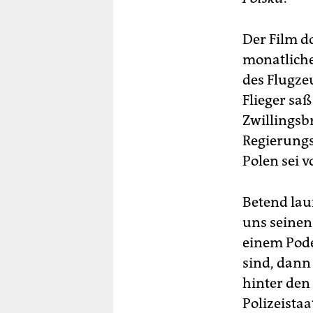
Der Film d
monatliche
des Flugze
Flieger sa
Zwillingsb
Regierungs
Polen sei v
Betend lau
uns seinen
einem Pode
sind, dann
hinter den
Polizeista