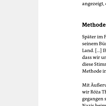
angezeigt,
Methode 
Später im 
seinem Bür
Land. […] I
dass wir un
diese Stim
Methode in
Mit Äußeru
wir Róża T
gegangen s
Nazis beim