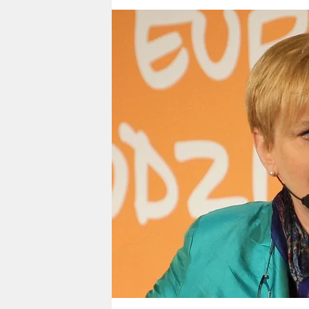
berlin
nord
wahrheit
verlag
verlag
veranstaltungen
shop
fragen & hilfe
unterstützen
abo
genossenschaft