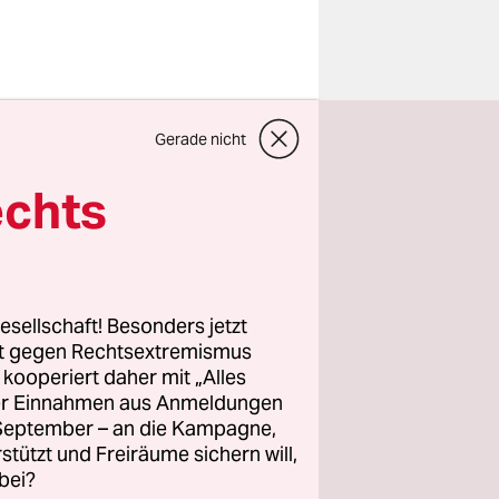
 einer
t, Nazi-
Gerade nicht
portage
echts
 taz.
 um ihr
lnische
esellschaft! Besonders jetzt
n durch
rt gegen Rechtsextremismus
matstadt
z kooperiert daher mit „Alles
n: Welche
ller Einnahmen aus Anmeldungen
. September – an die Kampagne,
rstützt und Freiräume sichern will,
bei?