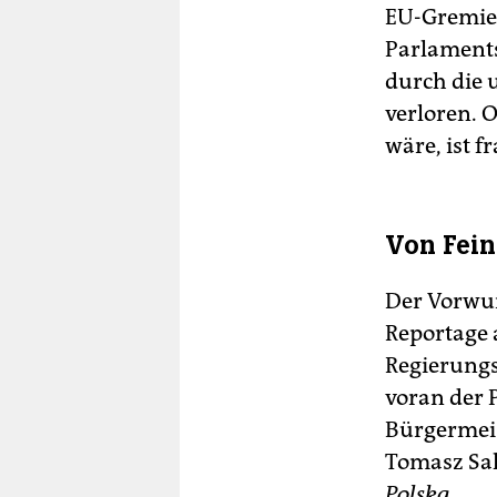
EU-Gremien
Parlaments
durch die 
verloren. 
wäre, ist fr
Von Fein
Der Vorwur
Reportage 
Regierungs
voran der 
Bürgermeis
Tomasz Sak
Polska
.