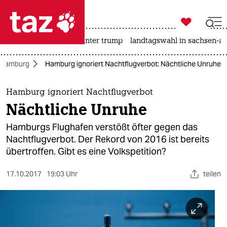

taz zahl ich
nahost-konflikt
usa unter trump
landtagswahl in sachsen-an

taz zahl ich
Hamburg
Hamburg ignoriert Nachtflugverbot: Nächtliche Unruhe
taz zahl ich
themen
Hamburg ignoriert Nachtflugverbot
Nächtliche Unruhe
politik
Hamburgs Flughafen verstößt öfter gegen das
öko
Nachtflugverbot. Der Rekord von 2016 ist bereits
übertroffen. Gibt es eine Volkspetition?
gesellschaft
17.10.2017
19:03 Uhr
teilen
kultur
sport