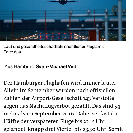
berlin
nord
wahrheit
verlag
Laut und gesundheitsschädlich: nächtlicher Fluglärm.
verlag
Foto: dpa
veranstaltungen
Aus Hamburg
Sven-Michael Veit
shop
Der Hamburger Flughafen wird immer lauter.
fragen & hilfe
Allein im September wurden nach offiziellen
Zahlen der Airport-Gesellschaft 143 Verstöße
unterstützen
gegen das Nachtflugverbot gezählt. Das sind 54
abo
mehr als im September 2016. Dabei sei fast die
Hälfte der verspäteten Flüge bis 23.15 Uhr
genossenschaft
gelandet, knapp drei Viertel bis 23.30 Uhr. Somit