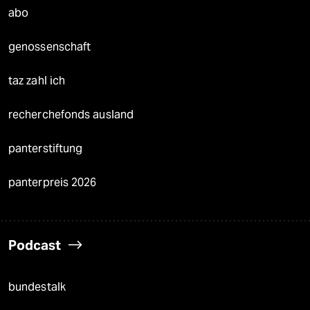
abo
genossenschaft
taz zahl ich
recherchefonds ausland
panterstiftung
panterpreis 2026
Podcast
bundestalk