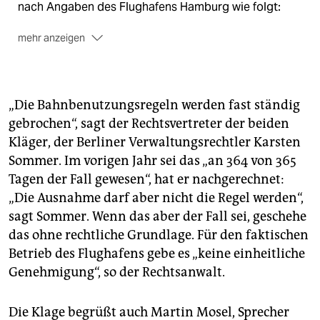
nach Angaben des Flughafens Hamburg wie folgt:
mehr anzeigen
Nach Nordwest
(Norderstedt, Quickborn): 52.140
(65,9 %) Starts und 17.670 ( 22,0 %) Landungen.
„Die Bahnbenutzungsregeln werden fast ständig
Nach Südwest
(Niendorf, Blankenese): 22.528 (28,5 %)
Starts und 10.567 (13,5 %) Landungen.
gebrochen“, sagt der Rechtsvertreter der beiden
Kläger, der Berliner Verwaltungsrechtler Karsten
Nach Nordost
(Langenhorn, Hummelsbüttel): 2.997
Sommer. Im vorigen Jahr sei das „an 364 von 365
(3,8 %) Starts und 47.111 (59,5 %) Landungen.
Tagen der Fall gewesen“, hat er nachgerechnet:
Nach Südost
(Alsterdorf, Hamm) 1.447 (1,8 %) Starts
„Die Ausnahme darf aber nicht die Regel werden“,
und 3.794 (5,0 %) Landungen.
sagt Sommer. Wenn das aber der Fall sei, geschehe
das ohne rechtliche Grundlage. Für den faktischen
Betrieb des Flughafens gebe es „keine einheitliche
Genehmigung“, so der Rechtsanwalt.
Die Klage begrüßt auch Martin Mosel, Sprecher