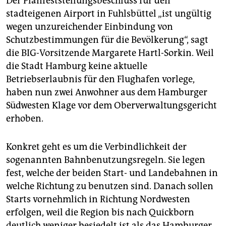
Der Planfeststellungsbeschluss für den
epaper login
stadteigenen Airport in Fuhlsbüttel „ist ungültig
wegen unzureichender Einbindung von
Schutzbestimmungen für die Bevölkerung“, sagt
die BIG-Vorsitzende Margarete Hartl-Sorkin. Weil
die Stadt Hamburg keine aktuelle
Betriebserlaubnis für den Flughafen vorlege,
haben nun zwei Anwohner aus dem Hamburger
Südwesten Klage vor dem Oberverwaltungsgericht
erhoben.
Konkret geht es um die Verbindlichkeit der
sogenannten Bahnbenutzungsregeln. Sie legen
fest, welche der beiden Start- und Landebahnen in
welche Richtung zu benutzen sind. Danach sollen
Starts vornehmlich in Richtung Nordwesten
erfolgen, weil die Region bis nach Quickborn
deutlich weniger besiedelt ist als das Hamburger