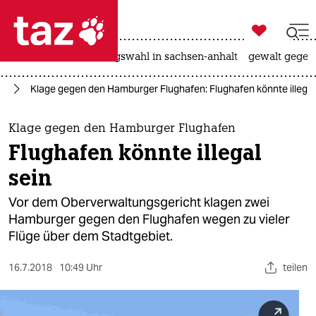

taz zahl ich
hitze
surfen
landtagswahl in sachsen-anhalt
gewalt gegen

taz zahl ich
rg
Klage gegen den Hamburger Flughafen: Flughafen könnte illegal
taz zahl ich
themen
Klage gegen den Hamburger Flughafen
Flughafen könnte illegal
politik
sein
öko
Vor dem Oberverwaltungsgericht klagen zwei
Hamburger gegen den Flughafen wegen zu vieler
gesellschaft
Flüge über dem Stadtgebiet.
kultur
16.7.2018
10:49 Uhr
teilen
sport