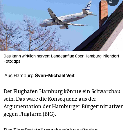
berlin
nord
wahrheit
verlag
verlag
Das kann wirklich nerven: Landeanflug über Hamburg-Niendorf
Foto: dpa
veranstaltungen
shop
Aus Hamburg
Sven-Michael Veit
fragen & hilfe
Der Flughafen Hamburg könnte ein Schwarzbau
unterstützen
sein. Das wäre die Konsequenz aus der
Argumentation der Hamburger Bürgerinitiativen
abo
gegen Fluglärm (BIG).
genossenschaft