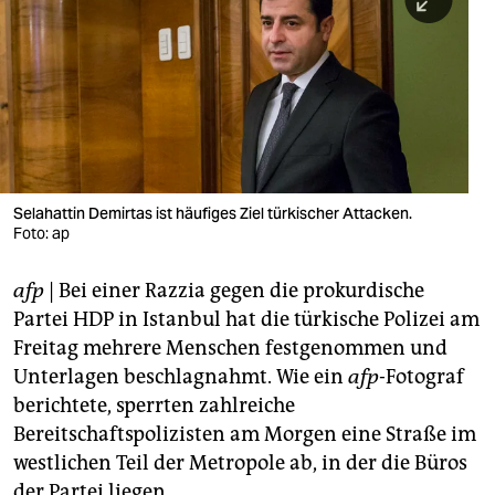
berlin
nord
wahrheit
verlag
verlag
Selahattin Demirtas ist häufiges Ziel türkischer Attacken.
Foto: ap
veranstaltungen
shop
afp
| Bei einer Razzia gegen die prokurdische
Partei HDP in Istanbul hat die türkische Polizei am
fragen & hilfe
Freitag mehrere Menschen festgenommen und
unterstützen
Unterlagen beschlagnahmt. Wie ein
afp
-Fotograf
berichtete, sperrten zahlreiche
abo
Bereitschaftspolizisten am Morgen eine Straße im
genossenschaft
westlichen Teil der Metropole ab, in der die Büros
der Partei liegen.