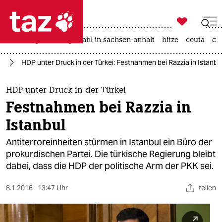

taz zahl ich
iran-krieg
landtagswahl in sachsen-anhalt
hitze
ceuta
ch

taz zahl ich
an
HDP unter Druck in der Türkei: Festnahmen bei Razzia in Istanbu
taz zahl ich
themen
HDP unter Druck in der Türkei
Festnahmen bei Razzia in
politik
Istanbul
öko
Antiterroreinheiten stürmen in Istanbul ein Büro der
prokurdischen Partei. Die türkische Regierung bleibt
gesellschaft
dabei, dass die HDP der politische Arm der PKK sei.
kultur
8.1.2016
13:47 Uhr
teilen
sport