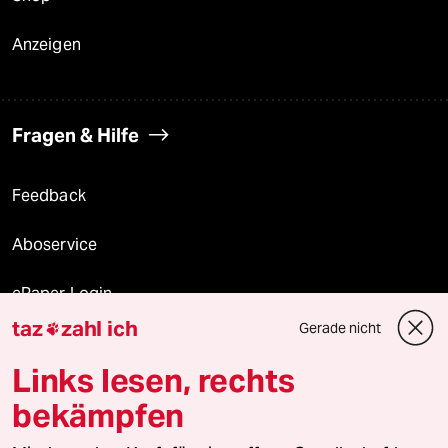
Anzeigen
Fragen & Hilfe
Feedback
Aboservice
ePaper Login
taz
zahl ich
Gerade nicht

Downloads für Abonnierende
Links lesen, rechts
bekämpfen
© 2026 taz Verlags und Vertriebs GmbH