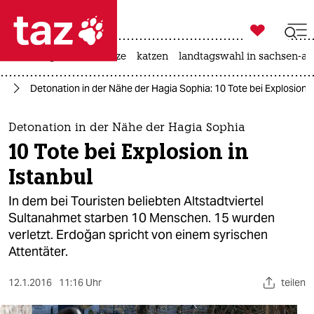

taz zahl ich
iran-krieg
ceuta
hitze
katzen
landtagswahl in sachsen-an

taz zahl ich
pa
Detonation in der Nähe der Hagia Sophia: 10 Tote bei Explosion i
taz zahl ich
themen
Detonation in der Nähe der Hagia Sophia
10 Tote bei Explosion in
politik
Istanbul
öko
In dem bei Touristen beliebten Altstadtviertel
Sultanahmet starben 10 Menschen. 15 wurden
gesellschaft
verletzt. Erdoğan spricht von einem syrischen
Attentäter.
kultur
sport
12.1.2016
11:16 Uhr
teilen