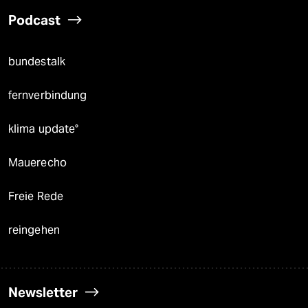
Podcast
bundestalk
fernverbindung
klima update°
Mauerecho
Freie Rede
reingehen
Newsletter