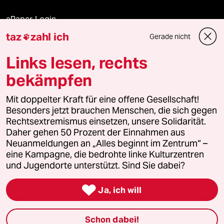
ePaper Login
taz
zahl ich
Gerade nicht

Downloads für Abonnierende
Links lesen, rechts
bekämpfen
© 2026 taz Verlags und Vertriebs GmbH
Alle Rechte vorbehalten. Bei rechtlichen Fragen oder für Genehmigungen
Mit doppelter Kraft für eine offene Gesellschaft!
wenden Sie sich bitte an
lizenzen@taz.de
Besonders jetzt brauchen Menschen, die sich gegen
Rechtsextremismus einsetzen, unsere Solidarität.
Daher gehen 50 Prozent der Einnahmen aus
Feedback
Redaktionsstatut
Kommune-Richtlinien
KI-
Neuanmeldungen an „Alles beginnt im Zentrum“ –
eine Kampagne, die bedrohte linke Kulturzentren
Leitlinie
Informant
Datenschutz
Impressum
AGB
und Jugendorte unterstützt. Sind Sie dabei?
Seitenwende
Einwilligungen widerrufen (Ads)

Ja, ich will
Schon dabei!