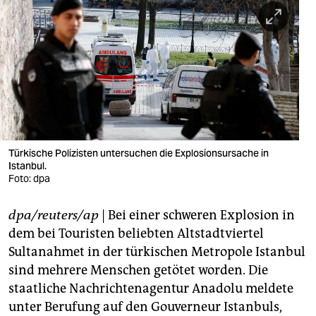
berlin
nord
wahrheit
verlag
verlag
veranstaltungen
Türkische Polizisten untersuchen die Explosionsursache in
Istanbul.
Foto: dpa
shop
fragen & hilfe
dpa/reuters/ap
| Bei einer schweren Explosion in
dem bei Touristen beliebten Altstadtviertel
unterstützen
Sultanahmet in der türkischen Metropole Istanbul
abo
sind mehrere Menschen getötet worden. Die
staatliche Nachrichtenagentur Anadolu meldete
genossenschaft
unter Berufung auf den Gouverneur Istanbuls,