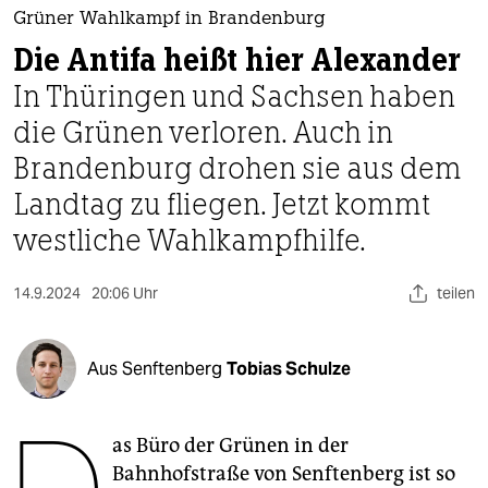
berlin
Grüner Wahlkampf in Brandenburg
nord
Die Antifa heißt hier Alexander
In Thüringen und Sachsen haben
wahrheit
die Grünen verloren. Auch in
verlag
Brandenburg drohen sie aus dem
verlag
Landtag zu fliegen. Jetzt kommt
westliche Wahlkampfhilfe.
veranstaltungen
shop
14.9.2024
20:06 Uhr
teilen
fragen & hilfe
unterstützen
Aus Senftenberg
Tobias Schulze
abo
as Büro der Grünen in der
genossenschaft
Bahnhofstraße von Senftenberg ist so