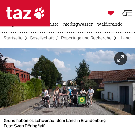

taz zahl ich
krieg in der ukraine
hitze
niedrigwasser
waldbrände

taz zahl ich
Startseite
Gesellschaft
Reportage und Recherche
Landta
taz zahl ich
themen
politik
öko
gesellschaft
kultur
Grüne haben es schwer auf dem Land in Brandenburg
sport
Foto: Sven Döring/laif