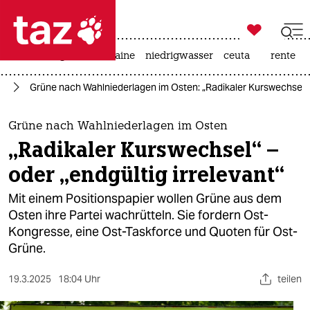

taz zahl ich
hitze
krieg in der ukraine
niedrigwasser
ceuta
rente

taz zahl ich
26
Grüne nach Wahlniederlagen im Osten: „Radikaler Kurswechsel“ –
taz zahl ich
themen
Grüne nach Wahlniederlagen im Osten
„Radikaler Kurswechsel“ –
politik
oder „endgültig irrelevant“
öko
Mit einem Positionspapier wollen Grüne aus dem
Osten ihre Partei wachrütteln. Sie fordern Ost-
gesellschaft
Kongresse, eine Ost-Taskforce und Quoten für Ost-
Grüne.
kultur
sport
19.3.2025
18:04 Uhr
teilen