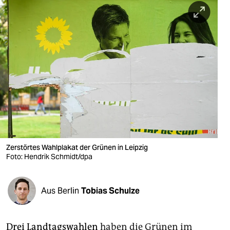
berlin
nord
wahrheit
verlag
verlag
veranstaltungen
shop
Zerstörtes Wahlplakat der Grünen in Leipzig
fragen & hilfe
Foto: Hendrik Schmidt/dpa
unterstützen
Aus Berlin
Tobias Schulze
abo
genossenschaft
Drei Landtagswahlen
haben die Grünen im