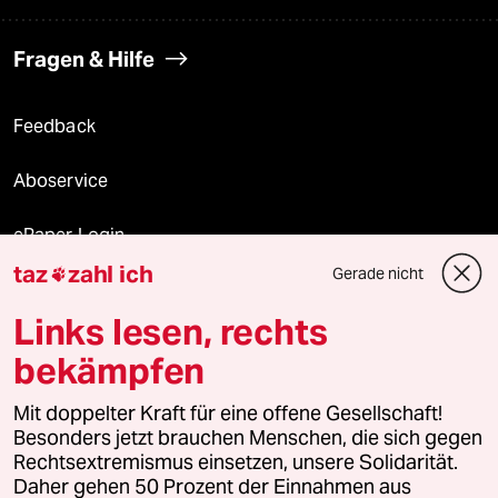
Fragen & Hilfe
Feedback
Aboservice
ePaper Login
taz
zahl ich
Gerade nicht

Downloads für Abonnierende
Links lesen, rechts
bekämpfen
© 2026 taz Verlags und Vertriebs GmbH
Mit doppelter Kraft für eine offene Gesellschaft!
Alle Rechte vorbehalten. Bei rechtlichen Fragen oder für Genehmigungen
wenden Sie sich bitte an
lizenzen@taz.de
Besonders jetzt brauchen Menschen, die sich gegen
Rechtsextremismus einsetzen, unsere Solidarität.
Daher gehen 50 Prozent der Einnahmen aus
Feedback
Redaktionsstatut
Kommune-Richtlinien
KI-